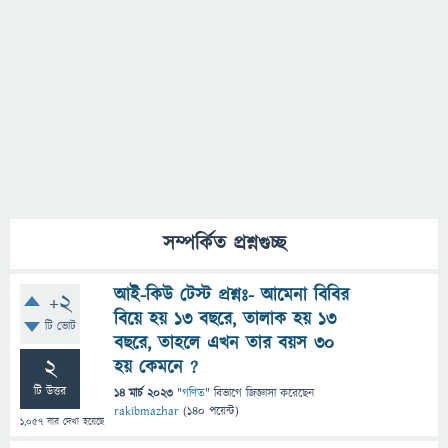
সম্পর্কিত প্রশ্নগুচ্ছ
আই-কিউ টেস্ট প্রশ্নঃ- আমেনা বিবির
+2
বিয়ে হয় ১৩ বছরে, তালাক হয় ১৩
টি ভোট
বছরে, তাহলে এখন তার বয়স ৩০
2
হয় কেমনে ?
টি উত্তর
14 মার্চ 2023
"
গণিত
" বিভাগে
জিজ্ঞাসা
করেছেন
rakibmazhar
(
140
পয়েন্ট)
1,057
বার দেখা হয়েছে