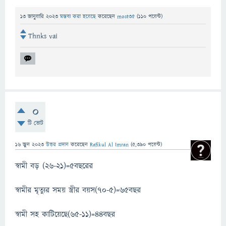
13 জানুয়ারি 2023
মন্তব্য করা হয়েছে
করেছেন
most35
(
110
পয়েন্ট)
Thnks vai
0
টি ভোট
16 জুন 2023
উত্তর প্রদান
করেছেন
Rafikul Al Imran
(
5,390
পয়েন্ট)
স্বামী বড় (26-21)=5বছরের
স্বামীর মৃত্যুর সময় স্ত্রীর বয়স(70-5)=65বছর
স্বামী সহ কাটিয়েছে(65-11)=44বছর