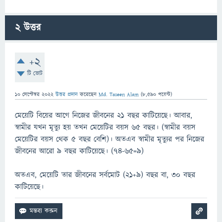
2
উত্তর
+2
টি ভোট
10 সেপ্টেম্বর 2022
উত্তর প্রদান
করেছেন
Md. Taseen Alam
(
8,590
পয়েন্ট)
মেয়েটি বিয়ের আগে নিজের জীবনের ২১ বছর কাটিয়েছে। আবার,
স্বামীর যখন মৃত্যু হয় তখন মেয়েটির বয়স ৬৫ বছর। (স্বামীর বয়স
মেয়েটির বয়স থেক ৫ বছর বেশি)। অতএব স্বামীর মৃত্যুর পর নিজের
জীবনের আরো ৯ বছর কাটিয়েছে। (৭৪-৬৫=৯)
অতএব, মেয়েটি তার জীবনের সর্বমোট (২১+৯) বছর বা, ৩০ বছর
কাটিয়েছে।