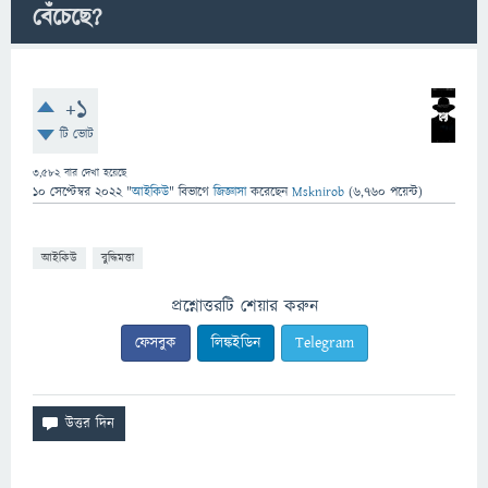
বেঁচেছে?
+1
টি ভোট
3,582
বার দেখা হয়েছে
10 সেপ্টেম্বর 2022
"
আইকিউ
" বিভাগে
জিজ্ঞাসা
করেছেন
Msknirob
(
6,760
পয়েন্ট)
আইকিউ
বুদ্ধিমত্তা
প্রশ্নোত্তরটি শেয়ার করুন
ফেসবুক
লিঙ্কইডিন
Telegram