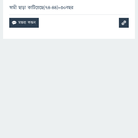
স্বামী ছাড়া কাটিয়েছে(74-44)=30বছর