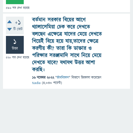
596
বার দেখা হয়েছে
বর্তমান সরকার বিয়ের আগে
+1
থ্যালাসেমিয়া চেক করে দেখতে
টি ভোট
বলছেন এক্ষেত্রে যাদের মেয়ে দেখতে
1
গিয়েই বিয়ে হয়ে যায়,তাদের ক্ষেত্রে
করণীয় কী? তারা কি ডাক্তার ও
উত্তর
পরিক্ষার সরঞ্জামাদি সাথে নিয়ে মেয়ে
520
বার দেখা হয়েছে
দেখতে যাবে? যথাযথ উত্তর আশা
করছি।
16 নভেম্বর 2022
"
জীববিজ্ঞান
" বিভাগে
জিজ্ঞাসা
করেছেন
Nadia
(
4,030
পয়েন্ট)