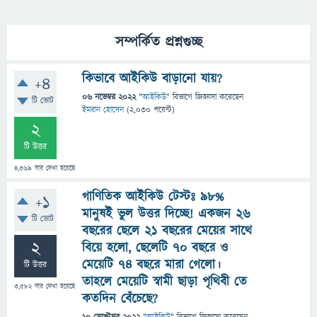
সম্পর্কিত প্রশ্নগুচ্ছ
কিভাবে আইকিউ বাড়ানো যায়?
+4
06 নভেম্বর 2022
"
আইকিউ
" বিভাগে
জিজ্ঞাসা
করেছেন
টি ভোট
ইমরান হোসেন
(
2,030
পয়েন্ট)
2
টি উত্তর
4,369
বার দেখা হয়েছে
গাণিতিক আইকিউ টেস্টঃ ৯৮%
+1
মানুষই ভুল উত্তর দিচ্ছে! একজন ২৬
টি ভোট
বছরের ছেলে ২১ বছরের মেয়ের সাথে
2
বিয়ে হলো, ছেলেটি ৭০ বছরে ও
মেয়েটি ৭৪ বছরে মারা গেলো।
টি উত্তর
তাহলে মেয়েটি স্বামী ছাড়া পৃথিবী তে
3,582
বার দেখা হয়েছে
কতদিন বেঁচেছে?