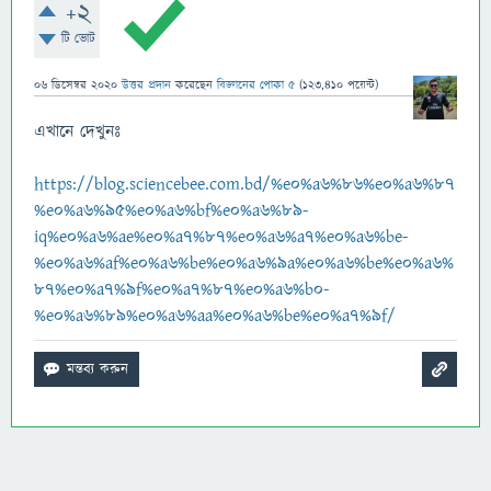
+2
টি ভোট
06 ডিসেম্বর 2020
উত্তর প্রদান
করেছেন
বিজ্ঞানের পোকা ৫
(
123,410
পয়েন্ট)
এখানে দেখুনঃ
https://blog.sciencebee.com.bd/%e0%a6%86%e0%a6%87
%e0%a6%95%e0%a6%bf%e0%a6%89-
iq%e0%a6%ae%e0%a7%87%e0%a6%a7%e0%a6%be-
%e0%a6%af%e0%a6%be%e0%a6%9a%e0%a6%be%e0%a6%
87%e0%a7%9f%e0%a7%87%e0%a6%b0-
%e0%a6%89%e0%a6%aa%e0%a6%be%e0%a7%9f/