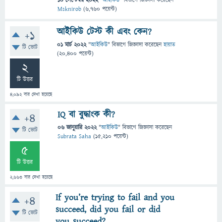
10 সেপ্টেম্বর 2022
"
আইকিউ
" বিভাগে
জিজ্ঞাসা
করেছেন
Msknirob
(
6,760
পয়েন্ট)
আইকিউ টেস্ট কী এবং কেন?
+1
01 মার্চ 2022
"
আইকিউ
" বিভাগে
জিজ্ঞাসা
করেছেন
হায়াত
টি ভোট
(
20,400
পয়েন্ট)
2
টি উত্তর
4,092
বার দেখা হয়েছে
IQ বা বুদ্ধাংক কী?
+4
06 জানুয়ারি 2022
"
আইকিউ
" বিভাগে
জিজ্ঞাসা
করেছেন
টি ভোট
Subrata Saha
(
15,210
পয়েন্ট)
5
টি উত্তর
2,663
বার দেখা হয়েছে
If you’re trying to fail and you
+4
succeed, did you fail or did
টি ভোট
you succeed?