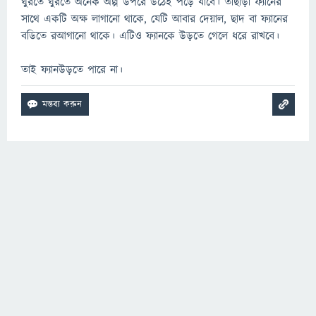
ঘুরতে ঘুরতে অনেক অল্প উপরে উঠেই পড়ে যাবে। তাছাড়া ফ্যানের
সাথে একটি অক্ষ লাগানো থাকে, যেটি আবার দেয়াল, ছাদ বা ফ্যানের
বডিতে রআগানো থাকে। এটিও ফ্যানকে উড়তে গেলে ধরে রাখবে।
তাই ফ্যানউড়তে পারে না।