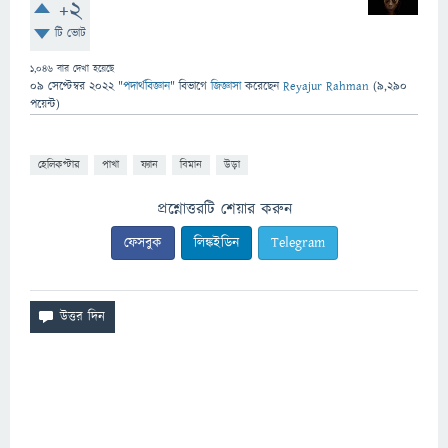
+2
টি ভোট
1,046
বার দেখা হয়েছে
09 সেপ্টেম্বর 2022
"
পদার্থবিজ্ঞান
" বিভাগে
জিজ্ঞাসা
করেছেন
Reyajur Rahman
(
9,290
পয়েন্ট)
হেলিকপ্টার
পাখা
ফ্যান
বিমান
উড়া
প্রশ্নোত্তরটি শেয়ার করুন
ফেসবুক
লিঙ্কইডিন
Telegram