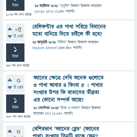
উত্তর
16 অক্টোবর 2021
"
প্রযুক্তি
" বিভাগে
জিজ্ঞাসা
করেছেন
Kanija Afroz
(
2,140
পয়েন্ট)
1,074
বার দেখা হয়েছে
হেলিকপ্টার এর পাখা সরিয়ে বিমানের
+5
মতো বানিয়ে দিতে চাইলে কী হবে?
টি ভোট
31 জানুয়ারি 2021
"
বিবিধ
" বিভাগে
জিজ্ঞাসা
করেছেন
1
Hojayfa Ahmed
(
135,490
পয়েন্ট)
উত্তর
447
বার দেখা হয়েছে
ফ্যানের ক্ষেত্রে দেখি অনেক গুলোতে
0
৩ পাখা আবার ৪ কিংবা ৫ । পাখার
টি ভোট
সংখ্যার উপর কি বাতাসের তীব্রতা
1
এর কোনো সম্পর্ক আছে?
উত্তর
10 সেপ্টেম্বর 2024
"
চিন্তা ও দক্ষতা
" বিভাগে
জিজ্ঞাসা
করেছেন
MIS
(
2,050
পয়েন্ট)
355
বার দেখা হয়েছে
বেশিরভাগ 'ফ্যানের ব্লেড' (ফ্যানের
0
পাখা) সংখ্যায় তিনটি থাকে কেন?