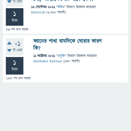
টি ভোট
16 সেপ্টেম্বর 2022
"
বিবিধ
" বিভাগে
জিজ্ঞাসা
করেছেন
1
Msknirob
(
6,760
পয়েন্ট)
উত্তর
514
বার দেখা হয়েছে
ফ্যানের পাখা বামদিকে ঘোরার কারণ
+1
কি?
টি ভোট
11 অক্টোবর 2021
"
প্রযুক্তি
" বিভাগে
জিজ্ঞাসা
করেছেন
1
Mahbubur Rahman
(
130
পয়েন্ট)
উত্তর
2,155
বার দেখা হয়েছে