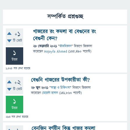
সম্পর্কিত প্রশ্নগুচ্ছ
গাজরের রং কমলা বা বেগুনের রং
+1
বেগুনী কেন?
টি ভোট
28 ফেব্রুয়ারি 2021
"
জীববিজ্ঞান
" বিভাগে
জিজ্ঞাসা
1
করেছেন
Hojayfa Ahmed
(
135,490
পয়েন্ট)
উত্তর
1,325
বার দেখা হয়েছে
বেগুনি গাজরের উপকারীতা কী?
+2
28 জুন 2021
"
স্বাস্থ্য ও চিকিৎসা
" বিভাগে
জিজ্ঞাসা
টি ভোট
করেছেন
মেহেদী হাসান
(
141,860
পয়েন্ট)
1
উত্তর
294
বার দেখা হয়েছে
বেনজিন বর্ণহীন কিন্তু গাজর কমলা