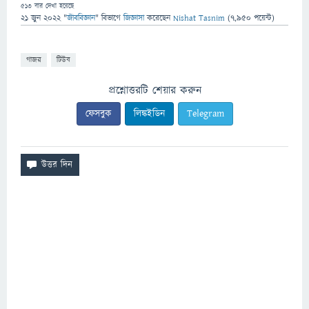
513
বার দেখা হয়েছে
21 জুন 2022
"
জীববিজ্ঞান
" বিভাগে
জিজ্ঞাসা
করেছেন
Nishat Tasnim
(
7,950
পয়েন্ট)
গাজর
টিউব
প্রশ্নোত্তরটি শেয়ার করুন
ফেসবুক
লিঙ্কইডিন
Telegram