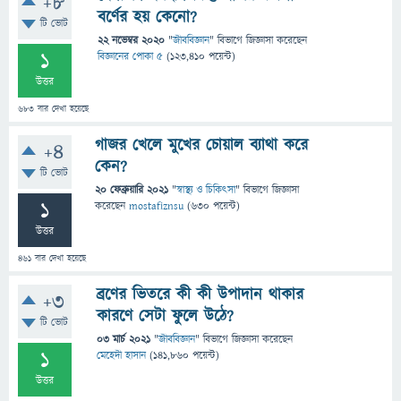
+8
বর্ণের হয় কেনো?
টি ভোট
22 নভেম্বর 2020
"
জীববিজ্ঞান
" বিভাগে
জিজ্ঞাসা
করেছেন
1
বিজ্ঞানের পোকা ৫
(
123,410
পয়েন্ট)
উত্তর
683
বার দেখা হয়েছে
গাজর খেলে মুখের চোয়াল ব্যাথা করে
+4
কেন?
টি ভোট
20 ফেব্রুয়ারি 2021
"
স্বাস্থ্য ও চিকিৎসা
" বিভাগে
জিজ্ঞাসা
1
করেছেন
mostafiznsu
(
630
পয়েন্ট)
উত্তর
461
বার দেখা হয়েছে
ব্রণের ভিতরে কী কী উপাদান থাকার
+3
কারণে সেটা ফুলে উঠে?
টি ভোট
03 মার্চ 2021
"
জীববিজ্ঞান
" বিভাগে
জিজ্ঞাসা
করেছেন
1
মেহেদী হাসান
(
141,860
পয়েন্ট)
উত্তর