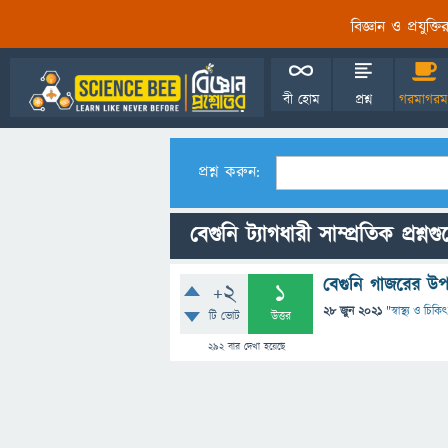
বিজ্ঞান ও প্রযুক্
বী হোম
প্রশ্ন
গরমাগরম
প্রশ্ন করুন:
বেগুনি ট্যাগধারী সাম্প্রতিক প্রশ্নগ
বেগুনি গাজরের উপ
+2
1
28 জুন 2021
"
স্বাস্থ্য ও চিকি
টি ভোট
উত্তর
292
বার দেখা হয়েছে