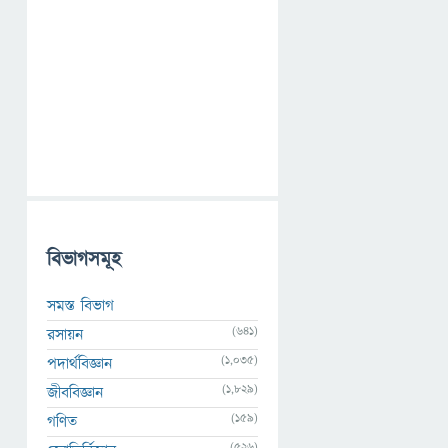
বিভাগসমূহ
সমস্ত বিভাগ
(641)
রসায়ন
(1,035)
পদার্থবিজ্ঞান
(1,829)
জীববিজ্ঞান
(159)
গণিত
(526)