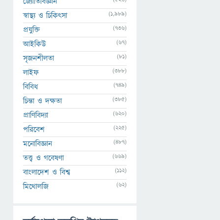
জ্যোতির্বিজ্ঞান
(1,989)
স্বাস্থ্য ও চিকিৎসা
(736)
প্রযুক্তি
(67)
আইকিউ
(81)
সৃজনশীলতা
(388)
লাইফ
(749)
বিবিধ
(385)
চিন্তা ও দক্ষতা
(620)
প্রাণিবিদ্যা
(225)
পরিবেশ
(487)
মনোবিজ্ঞান
(669)
তত্ত্ব ও গবেষণা
(112)
বাংলাদেশ ও বিশ্ব
(62)
মিথোলজি