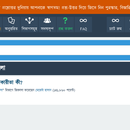
তির প্রশ্নোত্তর দুনিয়ায় আপনাকে স্বাগতম! প্রশ্ন-উত্তর দিয়ে জিতে নিন পুরস্কার, বিস্ত
!
অনুত্তরিত
বিভাগসমূহ
সদস্যবৃন্দ
প্রশ্ন করুন
FAQ
চ্যাট রুম
ুলো
কারীতা কী?
ৎসা
" বিভাগে
জিজ্ঞাসা
করেছেন
মেহেদী হাসান
(
141,860
পয়েন্ট)