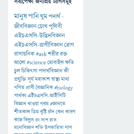
সর্বাপেক্ষা জনপ্রিয় ট্যাগসমূহ
মানুষ
পানি
ঘুম
পদার্থ
-
জীববিজ্ঞান
চোখ
পৃথিবী
এইচএসসি-উদ্ভিদবিজ্ঞান
এইচএসসি-প্রাণীবিজ্ঞান
রোগ
রাসায়নিক
#ask
শরীর
রক্ত
আলো
#science
মোবাইল
ক্ষতি
চুল
চিকিৎসা
পদার্থবিজ্ঞান
কী
প্রযুক্তি
সূর্য
মহাকাশ
স্বাস্থ্য
মাথা
গণিত
প্রাণী
বৈজ্ঞানিক
#biology
পার্থক্য
এইচএসসি-আইসিটি
বিজ্ঞান
খাওয়া
গরম
#জানতে
শীতকাল
ডিম
বৃষ্টি
চাঁদ
কেন
কারণ
কাজ
বিদ্যুৎ
রং
সাপ
রাত
মনোবিজ্ঞান
শক্তি
উপকারিতা
লাল