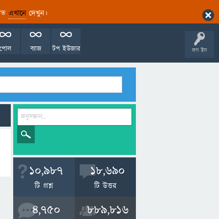
ারিত
এখানে
দেখুন।
পোল
ব্যাজ
টপ ইউজার
লগ ইন
10,987
18,690
টি প্রশ্ন
টি উত্তর
4,750
889,816