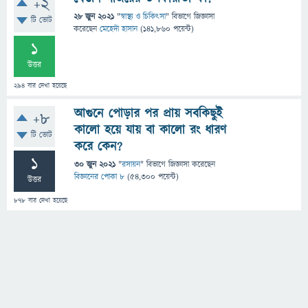
+2
28 জুন 2021
"
স্বাস্থ্য ও চিকিৎসা
" বিভাগে
জিজ্ঞাসা
টি ভোট
করেছেন
মেহেদী হাসান
(
141,860
পয়েন্ট)
1
উত্তর
294
বার দেখা হয়েছে
আগুনে পোড়ার পর প্রায় সবকিছুই
+8
কালো হয়ে যায় বা কালো রং ধারণ
টি ভোট
করে কেন?
1
30 জুন 2021
"
রসায়ন
" বিভাগে
জিজ্ঞাসা
করেছেন
বিজ্ঞানের পোকা ৮
(
54,300
পয়েন্ট)
উত্তর
878
বার দেখা হয়েছে