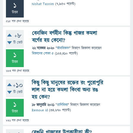
1
Nishat Tasnim
(
7,950
পয়েন্ট)
উত্তর
515
বার দেখা হয়েছে
বেনজিন বর্ণহীন কিন্তু গাজর কমলা
+8
বর্ণের হয় কেনো?
টি ভোট
22 নভেম্বর 2020
"
জীববিজ্ঞান
" বিভাগে
জিজ্ঞাসা
করেছেন
1
বিজ্ঞানের পোকা ৫
(
123,410
পয়েন্ট)
উত্তর
684
বার দেখা হয়েছে
কিছু কিছু মানুষের রক্তের রং পুরোপুরি
+10
লাল না হয়ে কমলা কিংবা অন্য রঙ
টি ভোট
হয় কেন?
1
18 জানুয়ারি 2021
"
প্রাণিবিদ্যা
" বিভাগে
জিজ্ঞাসা
করেছেন
Remove id
(
34,670
পয়েন্ট)
উত্তর
891
বার দেখা হয়েছে
বেগুনি গাজরের উপকারীতা কী?