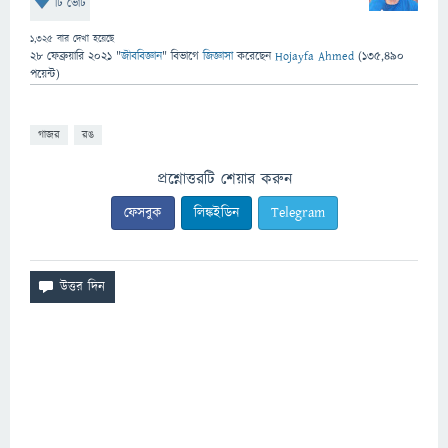
টি ভোট
1,325
বার দেখা হয়েছে
28 ফেব্রুয়ারি 2021
"
জীববিজ্ঞান
" বিভাগে
জিজ্ঞাসা
করেছেন
Hojayfa Ahmed
(
135,490
পয়েন্ট)
গাজর
রঙ
প্রশ্নোত্তরটি শেয়ার করুন
ফেসবুক
লিঙ্কইডিন
Telegram