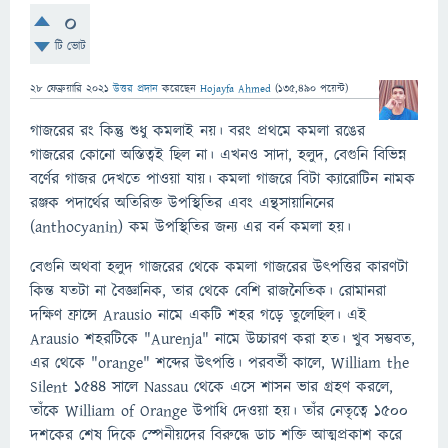
0
টি ভোট
28 ফেব্রুয়ারি 2021
উত্তর প্রদান
করেছেন
Hojayfa Ahmed
(
135,490
পয়েন্ট)
গাজরের রং কিন্তু শুধু কমলাই নয়। বরং প্রথমে কমলা রঙের
গাজরের কোনো অস্তিত্বই ছিল না। এখনও সাদা, হলুদ, বেগুনি বিভিন্ন
বর্ণের গাজর দেখতে পাওয়া যায়। কমলা গাজরে বিটা ক্যারোটিন নামক
রঞ্জক পদার্থের অতিরিক্ত উপস্থিতির এবং এন্থসায়ানিনের
(anthocyanin) কম উপস্থিতির জন্য এর বর্ন কমলা হয়।
বেগুনি অথবা হলুদ গাজরের থেকে কমলা গাজরের উৎপত্তির কারণটা
কিন্ত যতটা না বৈজ্ঞানিক, তার থেকে বেশি রাজনৈতিক। রোমানরা
দক্ষিণ ফ্রান্সে Arausio নামে একটি শহর গড়ে তুলেছিল। এই
Arausio শহরটিকে "Aurenja" নামে উচ্চারণ করা হত। খুব সম্ভবত,
এর থেকে "orange" শব্দের উৎপত্তি। পরবর্তী কালে, William the
Silent ১৫৪৪ সালে Nassau থেকে এসে শাসন ভার গ্রহণ করলে,
তাঁকে William of Orange উপাধি দেওয়া হয়। তাঁর নেতৃত্বে ১৫০০
দশকের শেষ দিকে স্পেনীয়দের বিরুদ্ধে ডাচ শক্তি আত্মপ্রকাশ করে