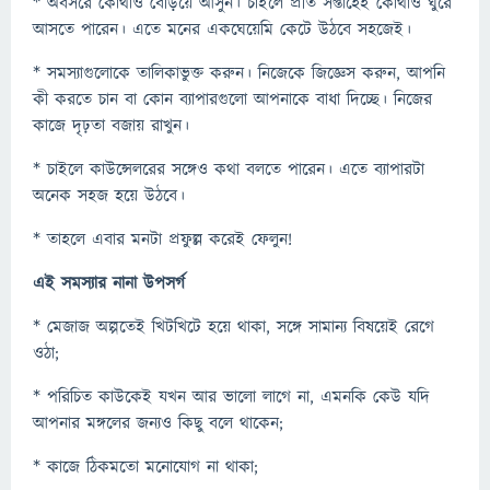
* অবসরে কোথাও বেড়িয়ে আসুন। চাইলে প্রতি সপ্তাহেই কোথাও ঘুরে
আসতে পারেন। এতে মনের একঘেয়েমি কেটে উঠবে সহজেই।
* সমস্যাগুলোকে তালিকাভুক্ত করুন। নিজেকে জিজ্ঞেস করুন, আপনি
কী করতে চান বা কোন ব্যাপারগুলো আপনাকে বাধা দিচ্ছে। নিজের
কাজে দৃঢ়তা বজায় রাখুন।
* চাইলে কাউন্সেলরের সঙ্গেও কথা বলতে পারেন। এতে ব্যাপারটা
অনেক সহজ হয়ে উঠবে।
* তাহলে এবার মনটা প্রফুল্ল করেই ফেলুন!
এই সমস্যার নানা উপসর্গ
* মেজাজ অল্পতেই খিটখিটে হয়ে থাকা, সঙ্গে সামান্য বিষয়েই রেগে
ওঠা;
* পরিচিত কাউকেই যখন আর ভালো লাগে না, এমনকি কেউ যদি
আপনার মঙ্গলের জন্যও কিছু বলে থাকেন;
* কাজে ঠিকমতো মনোযোগ না থাকা;