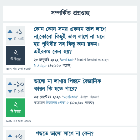
সম্পর্কিত প্রশ্নগুচ্ছ
কোন কোন সময় একদম ভাল লাগে
+1
না,কোনো কিছুই ভাল লাগে না মনে
টি ভোট
হয় পৃথিবীর সব কিছু অন্য রকম।
2
এইরকম কেন হয়?
টি উত্তর
28 জানুয়ারি 2022
"
মনোবিজ্ঞান
" বিভাগে
জিজ্ঞাসা
করেছেন
R Atiqur
(
43,950
পয়েন্ট)
387
বার দেখা হয়েছে
ভালো না লাগার পিছনে বৈজ্ঞানিক
+10
কারন কি হতে পারে?
টি ভোট
05 সেপ্টেম্বর 2020
"
মনোবিজ্ঞান
" বিভাগে
জিজ্ঞাসা
2
করেছেন
বিজ্ঞানের পোকা ৫
(
123,410
পয়েন্ট)
টি উত্তর
939
বার দেখা হয়েছে
পড়তে ভালো লাগে না কেন?
+6