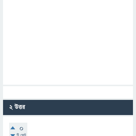
2
উত্তর
0
টি ভোট