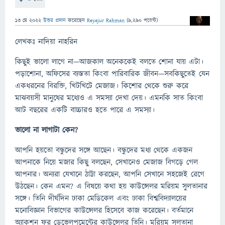
13 মে 2022
উত্তর প্রদান
করেছেন
Reyajur Rahman
(
9,290
পয়েন্ট)
লেখকঃ নাদিয়া নাহরিন
কিছুই ভালো লাগে না—আজকাল অনেককেই বলতে শোনা যায় এটা।
পড়াশোনা, অফিসের ব্যস্ততা কিংবা পারিবারিক জীবন—সবকিছুতেই যেন
একধরনের বিরক্তি, খিটখিটে মেজাজ। কিশোর থেকে শুরু করে
মাঝবয়সী মানুষের মধ্যেও এ সমস্যা দেখা দেয়। এমনকি সাত কিংবা
আট বছরের একটি বাচ্চারও হতে পারে এ সমস্যা।
ভালো না লাগাটা কেন?
আপনি হয়তো বন্ধুদের সঙ্গে আছেন। বন্ধুদের মধ্য থেকে একজন
আপনাকে নিয়ে মজার কিছু বলছেন, সেখানেও মেজাজ বিগড়ে গেল
আপনার। অন্যরা যেখানে ঠাট্টা করছেন, আপনি সেখানে সহজেই রেগে
উঠছেন। কেন এমন? এ বিষয়ে কথা হয় কাউন্সেলর মরিয়ম সুলতানার
সঙ্গে। তিনি দীর্ঘদিন ঢাকা মেডিকেল এবং ঢাকা বিশ্ববিদ্যালয়ের
মনোবিজ্ঞান বিভাগের কাউন্সেলর হিসেবে কাজ করেছেন। বর্তমানে
অ্যাকশন ফর ডেভেলপমেন্টের কাউন্সেলর তিনি। মরিয়ম সুলতানা