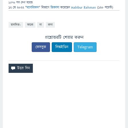
1,576
বার দেখা হয়েছে
12 মে 2022
"
মনোবিজ্ঞান
" বিভাগে
জিজ্ঞাসা
করেছেন
Habibur Rahman
(
120
পয়েন্ট)
মানসিক-
ভালো
না
লাগা
প্রশ্নোত্তরটি শেয়ার করুন
ফেসবুক
লিঙ্কইডিন
Telegram