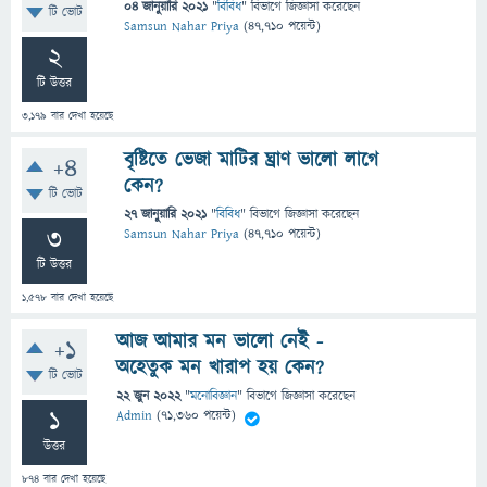
04 জানুয়ারি 2021
"
বিবিধ
" বিভাগে
জিজ্ঞাসা
করেছেন
টি ভোট
Samsun Nahar Priya
(
47,710
পয়েন্ট)
2
টি উত্তর
3,179
বার দেখা হয়েছে
বৃষ্টিতে ভেজা মাটির ঘ্রাণ ভালো লাগে
+4
কেন?
টি ভোট
27 জানুয়ারি 2021
"
বিবিধ
" বিভাগে
জিজ্ঞাসা
করেছেন
3
Samsun Nahar Priya
(
47,710
পয়েন্ট)
টি উত্তর
1,578
বার দেখা হয়েছে
আজ আমার মন ভালো নেই -
+1
অহেতুক মন খারাপ হয় কেন?
টি ভোট
22 জুন 2022
"
মনোবিজ্ঞান
" বিভাগে
জিজ্ঞাসা
করেছেন
1
Admin
(
71,360
পয়েন্ট)
উত্তর
874
বার দেখা হয়েছে