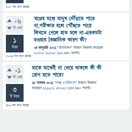
800
বার দেখা হয়েছে
স্বপ্নের মধ্যে মানুষ দৌঁড়তে পারে
+6
না,পরীক্ষার হলে পৌঁছতে পারে
টি ভোট
লিখতে গেলে হাত চলে না-এরকমটা
1
হওয়ার বৈজ্ঞানিক কারণ কী?
উত্তর
24 জানুয়ারি 2021
"
জীববিজ্ঞান
" বিভাগে
জিজ্ঞাসা
করেছেন
noshin mahee
(
110,340
পয়েন্ট)
5,024
বার দেখা হয়েছে
মাঝে মাঝেই না খেয়ে থাকলে কী কী
+1
রোগ হতে পারে?
টি ভোট
19 নভেম্বর 2021
"
স্বাস্থ্য ও চিকিৎসা
" বিভাগে
জিজ্ঞাসা
3
করেছেন
Hojayfa Ahmed
(
135,490
পয়েন্ট)
টি উত্তর
486
বার দেখা হয়েছে