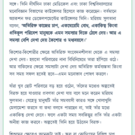
সঙ্গে। তিনি দীর্ঘদিন ঢাকা মেডিকেল এবং ঢাকা বিশ্ববিদ্যালয়ের
মনোবিজ্ঞান বিভাগের কাউন্সেলর হিসেবে কাজ করেছেন। বর্তমানে
অ্যাকশন ফর ডেভেলপমেন্টের কাউন্সেলর তিনি। মরিয়ম সুলতানা
বলেন,
‘অতিরিক্ত কাজের চাপ, একঘেয়েমি বোধ, একাকিত্ব কিংবা
প্রতিকূল পরিবেশ মানুষকে এমন সমস্যার দিকে ঠেলে দেয়। আর এ
সমস্যা বেশি দেখা দেয় কৈশোর ও মধ্যবয়সে।’
কিশোর-কিশোরীর ক্ষেত্রে অতিরিক্ত সংবেদনশীলতা থেকে এ সমস্যা
দেখা দেয়। হয়তো পরিবারের নানা বিধিনিষেধে তারা হাঁপিয়ে ওঠে।
আর বাকিদের ক্ষেত্রে সমস্যাটা দেখা দেয় অতিরিক্ত কর্মব্যস্ততা কিংবা
সব সময় সফল হতেই হবে—এমন মনোভাব পোষণ করলে।
যাঁরা খুব ছোট পরিবারে বড় হয়ে ওঠেন, তাঁদের মধ্যেও অল্পতেই
বিরক্ত হয়ে যাওয়ার প্রবণতা দেখা যায় বলে মনে করেন মরিয়ম
সুলতানা। যেহেতু মানুষটি তাঁর সমবয়সী কারও সঙ্গে খোলাখুলি
মেলামেশা করতে বা কথা বলতে পারছেন না, তাই তাঁর মধ্যে
একাকিত্ব দেখা দেবে। ফলে একটা সময় সবকিছুর প্রতি তাঁর একটা
অনীহা কাজ করবে। অল্পতেই তিনি হয়ে উঠবেন বিরক্ত।
শিশুদের ক্ষেত্রেও অনেকটা তাই। স্কুল বা কোচিংয়ের বিভিন্ন চাপ,