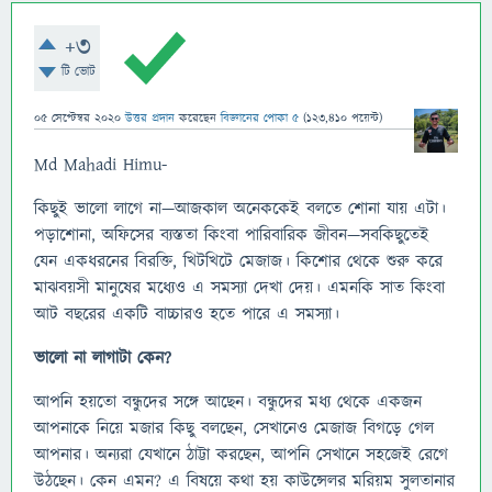
+3
টি ভোট
05 সেপ্টেম্বর 2020
উত্তর প্রদান
করেছেন
বিজ্ঞানের পোকা ৫
(
123,410
পয়েন্ট)
Md Mahadi Himu-
কিছুই ভালো লাগে না—আজকাল অনেককেই বলতে শোনা যায় এটা।
পড়াশোনা, অফিসের ব্যস্ততা কিংবা পারিবারিক জীবন—সবকিছুতেই
যেন একধরনের বিরক্তি, খিটখিটে মেজাজ। কিশোর থেকে শুরু করে
মাঝবয়সী মানুষের মধ্যেও এ সমস্যা দেখা দেয়। এমনকি সাত কিংবা
আট বছরের একটি বাচ্চারও হতে পারে এ সমস্যা।
ভালো না লাগাটা কেন?
আপনি হয়তো বন্ধুদের সঙ্গে আছেন। বন্ধুদের মধ্য থেকে একজন
আপনাকে নিয়ে মজার কিছু বলছেন, সেখানেও মেজাজ বিগড়ে গেল
আপনার। অন্যরা যেখানে ঠাট্টা করছেন, আপনি সেখানে সহজেই রেগে
উঠছেন। কেন এমন? এ বিষয়ে কথা হয় কাউন্সেলর মরিয়ম সুলতানার