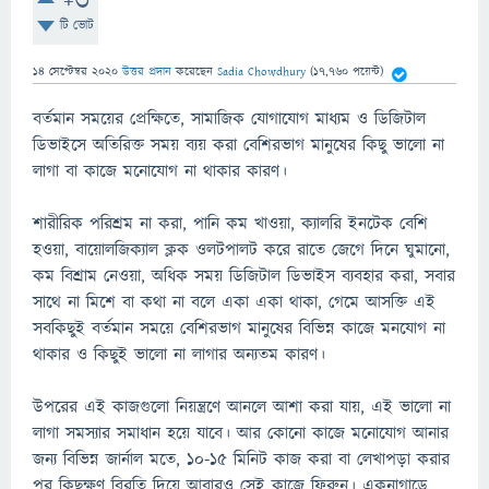
+3
টি ভোট
14 সেপ্টেম্বর 2020
উত্তর প্রদান
করেছেন
Sadia Chowdhury
(
17,760
পয়েন্ট)
বর্তমান সময়ের প্রেক্ষিতে, সামাজিক যোগাযোগ মাধ্যম ও ডিজিটাল
ডিভাইসে অতিরিক্ত সময় ব্যয় করা বেশিরভাগ মানুষের কিছু ভালো না
লাগা বা কাজে মনোযোগ না থাকার কারণ।
শারীরিক পরিশ্রম না করা, পানি কম খাওয়া, ক্যালরি ইনটেক বেশি
হওয়া, বায়োলজিক্যাল ক্লক ওলটপালট করে রাতে জেগে দিনে ঘুমানো,
কম বিশ্রাম নেওয়া, অধিক সময় ডিজিটাল ডিভাইস ব্যবহার করা, সবার
সাথে না মিশে বা কথা না বলে একা একা থাকা, গেমে আসক্তি এই
সবকিছুই বর্তমান সময়ে বেশিরভাগ মানুষের বিভিন্ন কাজে মনযোগ না
থাকার ও কিছুই ভালো না লাগার অন্যতম কারণ।
উপরের এই কাজগুলো নিয়ন্ত্রণে আনলে আশা করা যায়, এই ভালো না
লাগা সমস্যার সমাধান হয়ে যাবে। আর কোনো কাজে মনোযোগ আনার
জন্য বিভিন্ন জার্নাল মতে, ১০-১৫ মিনিট কাজ করা বা লেখাপড়া করার
পর কিছুক্ষণ বিরতি দিয়ে আবারও সেই কাজে ফিরুন। একনাগাড়ে