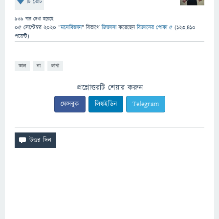
টি ভোট
939
বার দেখা হয়েছে
05 সেপ্টেম্বর 2020
"
মনোবিজ্ঞান
" বিভাগে
জিজ্ঞাসা
করেছেন
বিজ্ঞানের পোকা ৫
(
123,410
পয়েন্ট)
ভাল
না
লাগা
প্রশ্নোত্তরটি শেয়ার করুন
ফেসবুক
লিঙ্কইডিন
Telegram