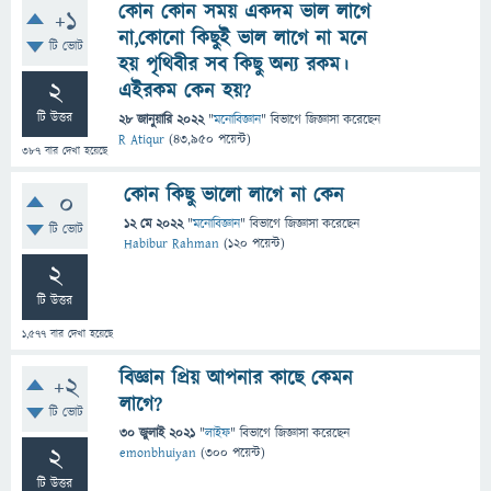
কোন কোন সময় একদম ভাল লাগে
+1
না,কোনো কিছুই ভাল লাগে না মনে
টি ভোট
হয় পৃথিবীর সব কিছু অন্য রকম।
2
এইরকম কেন হয়?
টি উত্তর
28 জানুয়ারি 2022
"
মনোবিজ্ঞান
" বিভাগে
জিজ্ঞাসা
করেছেন
R Atiqur
(
43,950
পয়েন্ট)
387
বার দেখা হয়েছে
কোন কিছু ভালো লাগে না কেন
0
12 মে 2022
"
মনোবিজ্ঞান
" বিভাগে
জিজ্ঞাসা
করেছেন
টি ভোট
Habibur Rahman
(
120
পয়েন্ট)
2
টি উত্তর
1,577
বার দেখা হয়েছে
বিজ্ঞান প্রিয় আপনার কাছে কেমন
+2
লাগে?
টি ভোট
30 জুলাই 2021
"
লাইফ
" বিভাগে
জিজ্ঞাসা
করেছেন
2
emonbhuiyan
(
300
পয়েন্ট)
টি উত্তর