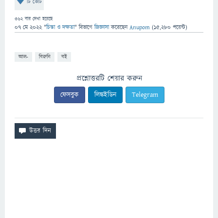
টি ভোট
362
বার দেখা হয়েছে
07 মে 2022
"
চিন্তা ও দক্ষতা
" বিভাগে
জিজ্ঞাসা
করেছেন
Anupom
(
15,280
পয়েন্ট)
আল-
বিরুনি
বই
প্রশ্নোত্তরটি শেয়ার করুন
ফেসবুক
লিঙ্কইডিন
Telegram