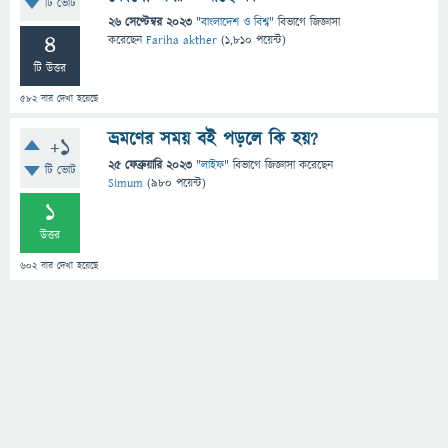
টি ভোট
26 সেপ্টেম্বর 2023
"
বাংলাদেশ ও বিশ্ব
" বিভাগে
জিজ্ঞাসা
4
করেছেন
Fariha akther
(
1,810
পয়েন্ট)
টি উত্তর
582
বার দেখা হয়েছে
ভ্রমণের সময় বই পড়লে কি হয়?
+1
25 ফেব্রুয়ারি 2023
"
লাইফ
" বিভাগে
জিজ্ঞাসা
করেছেন
টি ভোট
Simum
(
980
পয়েন্ট)
1
উত্তর
602
বার দেখা হয়েছে