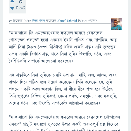
0
টি ভোট
10 ডিসেম্বর 2023
উত্তর প্রদান
করেছেন
Ahnaf_Tahmid
(
7,800
পয়েন্ট)
"মাকালাতো ফি এমতেজখেরাজ ফদরেল আরদে বেরসদেল
খোতাতেল ওফতে" হলো একজন ইরানি পণ্ডিত এবং দার্শনিক, আবু
আলী সিনা (৯৮০-১০৩৭ খ্রিস্টাব্দ) রচিত একটি গ্রন্থ। এটি ভূতত্ত্বের
উপর একটি বিখ্যাত গ্রন্থ, যাতে সিনা ভূমির উৎপত্তি, গঠন, এবং
বৈশিষ্ট্যগুলি সম্পর্কে আলোচনা করেছেন।
এই গ্রন্থটিতে সিনা ভূমিকে চারটি উপাদান: মাটি, জল, আগুন, এবং
বাতাস দিয়ে গঠিত বলে উল্লেখ করেছেন। তিনি বলেছেন যে, ভূমি
প্রথমে একটি তরল অবস্থায় ছিল, যা ধীরে ধীরে শক্ত হয়ে উঠেছে।
তিনি ভূপৃষ্ঠের বিভিন্ন ভূমিরূপ, যেমন পর্বত, সমভূমি, এবং মরুভূমি,
তাদের গঠন এবং উৎপত্তি সম্পর্কেও আলোচনা করেছেন।
"মাকালাতো ফি এমতেজখেরাজ ফদরেল আরদে বেরসদেল খোতাতেল
ওফতে" গ্রন্থটি মধ্যযুগে ভূতত্ত্বের উপর একটি গুরুত্বপূর্ণ গ্রন্থ হিসেবে