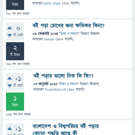
করেছেন
Astik Islam
(
260
পয়েন্ট)
উত্তর
720
বার দেখা হয়েছে
বই পড়া চোখের জন্য ক্ষতিকর কিনা?
0
09 ফেব্রুয়ারি 2024
"
চিন্তা ও দক্ষতা
" বিভাগে
জিজ্ঞাসা
টি ভোট
করেছেন
Simum
(
980
পয়েন্ট)
2
টি উত্তর
769
বার দেখা হয়েছে
বই পড়ার ভালো দিক কি কি??
+1
07 জানুয়ারি 2023
"
চিন্তা ও দক্ষতা
" বিভাগে
জিজ্ঞাসা
টি ভোট
করেছেন
Tauhidul2004
(
260
পয়েন্ট)
1
উত্তর
1,119
বার দেখা হয়েছে
বাংলাদেশ ও বিশ্বপরিচয় বই পড়ার
+1
কোনো পদ্ধতি আছে কী