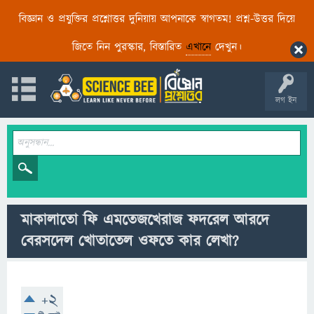
বিজ্ঞান ও প্রযুক্তির প্রশ্নোত্তর দুনিয়ায় আপনাকে স্বাগতম! প্রশ্ন-উত্তর দিয়ে
জিতে নিন পুরস্কার, বিস্তারিত
এখানে
দেখুন।
লগ ইন
মাকালাতো ফি এমতেজখেরাজ ফদরেল আরদে
বেরসদেল খোতাতেল ওফতে কার লেখা?
+2