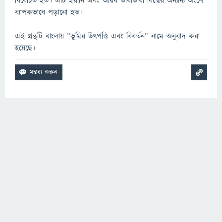
বিবেচিত হত। এটি ইরানি এবং আরব ভাষাভাষী বিশ্বের অন্যান্য অংশে
ব্যাপকভাবে পড়ানো হত।
এই গ্রন্থটি বাংলায় "ভূমির উৎপত্তি এবং বিবর্তন" নামে অনুবাদ করা
হয়েছে।