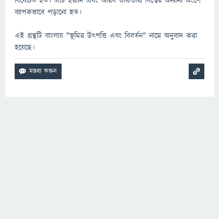
বিবেচিত হত। এটি ইরানি এবং আরব ভাষাভাষী বিশ্বের অন্যান্য অংশে
ব্যাপকভাবে পড়ানো হত।
এই গ্রন্থটি বাংলায় "ভূমির উৎপত্তি এবং বিবর্তন" নামে অনুবাদ করা
হয়েছে।