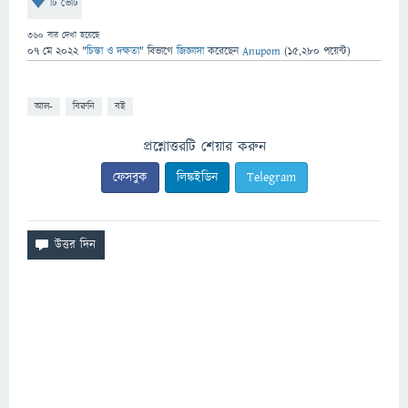
টি ভোট
360
বার দেখা হয়েছে
07 মে 2022
"
চিন্তা ও দক্ষতা
" বিভাগে
জিজ্ঞাসা
করেছেন
Anupom
(
15,280
পয়েন্ট)
আল-
বিরুনি
বই
প্রশ্নোত্তরটি শেয়ার করুন
ফেসবুক
লিঙ্কইডিন
Telegram