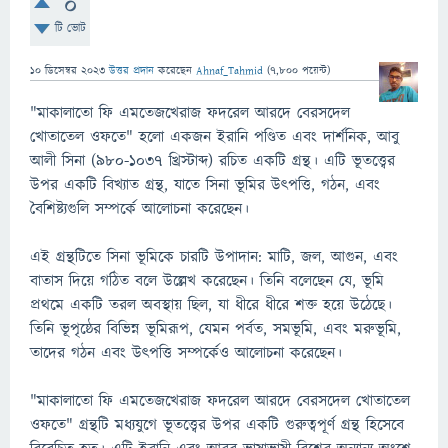
0
টি ভোট
10 ডিসেম্বর 2023
উত্তর প্রদান
করেছেন
Ahnaf_Tahmid
(
7,800
পয়েন্ট)
"মাকালাতো ফি এমতেজখেরাজ ফদরেল আরদে বেরসদেল
খোতাতেল ওফতে" হলো একজন ইরানি পণ্ডিত এবং দার্শনিক, আবু
আলী সিনা (৯৮০-১০৩৭ খ্রিস্টাব্দ) রচিত একটি গ্রন্থ। এটি ভূতত্ত্বের
উপর একটি বিখ্যাত গ্রন্থ, যাতে সিনা ভূমির উৎপত্তি, গঠন, এবং
বৈশিষ্ট্যগুলি সম্পর্কে আলোচনা করেছেন।
এই গ্রন্থটিতে সিনা ভূমিকে চারটি উপাদান: মাটি, জল, আগুন, এবং
বাতাস দিয়ে গঠিত বলে উল্লেখ করেছেন। তিনি বলেছেন যে, ভূমি
প্রথমে একটি তরল অবস্থায় ছিল, যা ধীরে ধীরে শক্ত হয়ে উঠেছে।
তিনি ভূপৃষ্ঠের বিভিন্ন ভূমিরূপ, যেমন পর্বত, সমভূমি, এবং মরুভূমি,
তাদের গঠন এবং উৎপত্তি সম্পর্কেও আলোচনা করেছেন।
"মাকালাতো ফি এমতেজখেরাজ ফদরেল আরদে বেরসদেল খোতাতেল
ওফতে" গ্রন্থটি মধ্যযুগে ভূতত্ত্বের উপর একটি গুরুত্বপূর্ণ গ্রন্থ হিসেবে