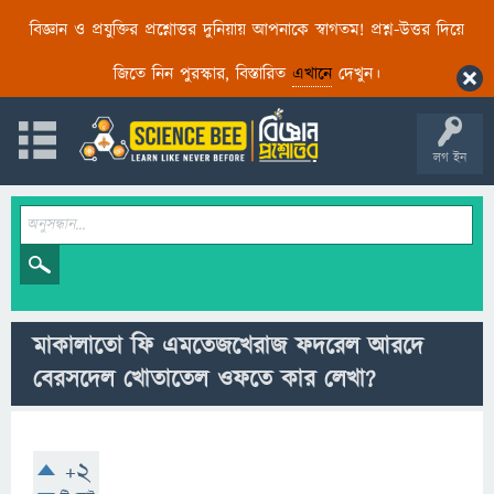
বিজ্ঞান ও প্রযুক্তির প্রশ্নোত্তর দুনিয়ায় আপনাকে স্বাগতম! প্রশ্ন-উত্তর দিয়ে
জিতে নিন পুরস্কার, বিস্তারিত
এখানে
দেখুন।
লগ ইন
মাকালাতো ফি এমতেজখেরাজ ফদরেল আরদে
বেরসদেল খোতাতেল ওফতে কার লেখা?
+2