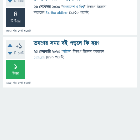
টি ভোট
26 সেপ্টেম্বর 2023
"
বাংলাদেশ ও বিশ্ব
" বিভাগে
জিজ্ঞাসা
4
করেছেন
Fariha akther
(
1,810
পয়েন্ট)
টি উত্তর
582
বার দেখা হয়েছে
ভ্রমণের সময় বই পড়লে কি হয়?
+1
25 ফেব্রুয়ারি 2023
"
লাইফ
" বিভাগে
জিজ্ঞাসা
করেছেন
টি ভোট
Simum
(
980
পয়েন্ট)
1
উত্তর
602
বার দেখা হয়েছে