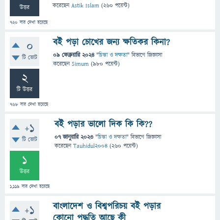
করেছেন
Astik Islam
(
260
পয়েন্ট)
উত্তর
720
বার দেখা হয়েছে
বই পড়া চোখের জন্য ক্ষতিকর কিনা?
0
09 ফেব্রুয়ারি 2024
"
চিন্তা ও দক্ষতা
" বিভাগে
জিজ্ঞাসা
টি ভোট
করেছেন
Simum
(
980
পয়েন্ট)
2
টি উত্তর
768
বার দেখা হয়েছে
বই পড়ার ভালো দিক কি কি??
+1
07 জানুয়ারি 2023
"
চিন্তা ও দক্ষতা
" বিভাগে
জিজ্ঞাসা
টি ভোট
করেছেন
Tauhidul2004
(
260
পয়েন্ট)
1
উত্তর
1,119
বার দেখা হয়েছে
বাংলাদেশ ও বিশ্বপরিচয় বই পড়ার
+1
কোনো পদ্ধতি আছে কী