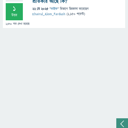
প্রতিকার আছে কি?
1
22 মে 2025
"
লাইফ
" বিভাগে
জিজ্ঞাসা
করেছেন
Khairul_Alom_Fardush
(
1,150
পয়েন্ট)
উত্তর
1,470
বার দেখা হয়েছে