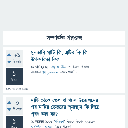
সম্পর্কিত প্রশ্নগুচ্ছ
মুনতানি মাটি কি, এটির কি কি
+1
উপকারিতা কি?
টি ভোট
19 মার্চ 2022
"
স্বাস্থ্য ও চিকিৎসা
" বিভাগে
জিজ্ঞাসা
1
করেছেন
Niloyahmed
(
220
পয়েন্ট)
উত্তর
657
বার দেখা হয়েছে
মাটি থেকে তেল বা গ্যাস উত্তোলনের
0
পর মাটির ভেতরের শূন্যস্থান কি দিয়ে
টি ভোট
পূরণ করা হয়?
1
22 নভেম্বর 2023
"
পরিবেশ
" বিভাগে
জিজ্ঞাসা
করেছেন
Mahfuj Hossain
(
310
পয়েন্ট)