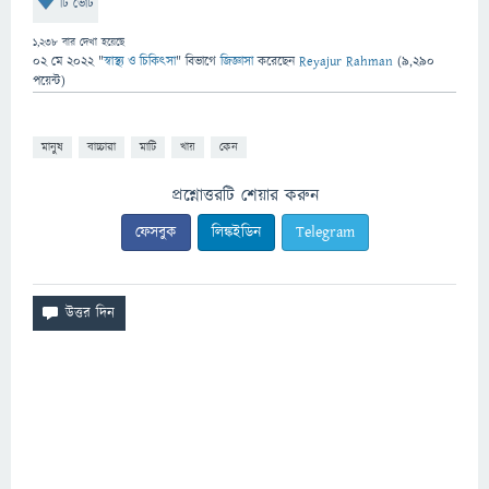
টি ভোট
1,238
বার দেখা হয়েছে
02 মে 2022
"
স্বাস্থ্য ও চিকিৎসা
" বিভাগে
জিজ্ঞাসা
করেছেন
Reyajur Rahman
(
9,290
পয়েন্ট)
মানুষ
বাচ্চারা
মাটি
খায়
কেন
প্রশ্নোত্তরটি শেয়ার করুন
ফেসবুক
লিঙ্কইডিন
Telegram