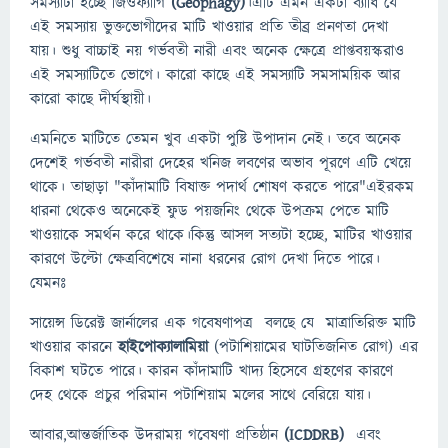
সমস্যাটা হচ্ছে জিওফ্যাগি
(Geophagy)
।এটি এমন একটা ব্যাধি যে
এই সমস্যায় ভুক্তভোগীদের মাটি খাওয়ার প্রতি তীব্র প্রনণতা দেখা
যায়। শুধু বাচ্চাই নয় গর্ভবতী নারী এবং অনেক ক্ষেত্রে প্রাপ্তবয়স্করাও
এই সমস্যাটিতে ভোগে। কারো কাছে এই সমস্যাটি সমসাময়িক আর
কারো কাছে দীর্ঘস্থায়ী।
এমনিতে মাটিতে তেমন খুব একটা পুষ্টি উপাদান নেই। তবে অনেক
দেশেই গর্ভবতী নারীরা দেহের খনিজ লবণের অভাব পূরণে এটি খেয়ে
থাকে। তাছাড়া "কাঁদামাটি বিষাক্ত পদার্থ শোষণ করতে পারে"এইরকম
ধারনা থেকেও অনেকেই ফুড পয়জনিং থেকে উপক্রম পেতে মাটি
খাওয়াকে সমর্থন করে থাকে।কিন্তু আসল সত্যটা হচ্ছে, মাটির খাওয়ার
কারণে উল্টো ক্ষেত্রবিশেষে নানা ধরনের রোগ দেখা দিতে পারে।
যেমনঃ
সায়েন্স ডিরেক্ট জার্নালের এক গবেষণাপত্র বলছে যে মাত্রাতিরিক্ত মাটি
খাওয়ার কারনে
হাইপোক্যালামিয়া
(পটাশিয়ামের ঘাটতিজনিত রোগ) এর
বিকাশ ঘটতে পারে। কারন কাঁদামাটি খাদ্য হিসেবে গ্রহণের কারণে
দেহ থেকে প্রচুর পরিমান পটাশিয়াম মলের সাথে বেরিয়ে যায়।
আবার,আন্তর্জাতিক উদরাময় গবেষণা প্রতিষ্ঠান
(ICDDRB)
এবং