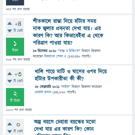
উত্তর
354
বার দেখা হয়েছে
শীতকালে রাস্তা দিয়ে হাঁটার সময়
+4
নাক জ্বলার প্রবনতা দেখা যায়। এর
টি ভোট
কারণ কি? আর কিভাবেইবা এ থেকে
1
পরিত্রাণ পাওয়া যায়?
উত্তর
13 ডিসেম্বর 2020
"
স্বাস্থ্য ও চিকিৎসা
" বিভাগে
জিজ্ঞাসা
করেছেন
বিজ্ঞানের পোকা ৫
(
123,410
পয়েন্ট)
509
বার দেখা হয়েছে
খালি পায়ে মাটি ও ঘাসের ওপর দিয়ে
+3
হাঁটার উপকারীতা কী কী?
টি ভোট
28 ফেব্রুয়ারি 2021
"
লাইফ
" বিভাগে
জিজ্ঞাসা
করেছেন
2
মেহেদী হাসান
(
141,860
পয়েন্ট)
টি উত্তর
2,002
বার দেখা হয়েছে
অল্প বয়সে চেহারা বয়স্কের মতো
0
দেখা যায় এর কারণ কি? কোন
টি ভোট