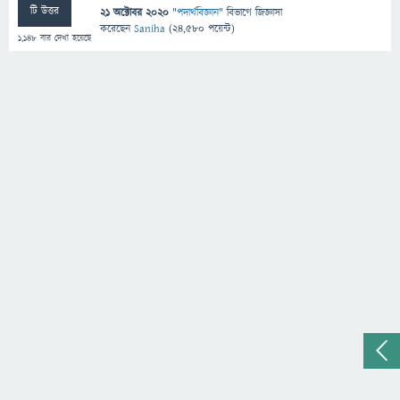
টি উত্তর
21 অক্টোবর 2020
"
পদার্থবিজ্ঞান
" বিভাগে
জিজ্ঞাসা
করেছেন
Saniha
(
24,580
পয়েন্ট)
1,148
বার দেখা হয়েছে