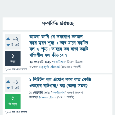
সম্পর্কিত প্রশ্নগুচ্ছ
আমরা জানি যে সমবেগে চলমান
+2
বস্তুর ত্বরণ শূন্য । তার মানে বস্তুটির
টি ভোট
বল ও শূন্য। তাহলে বল ছাড়া বস্তুটি
1
গতিশীল হল কীভাবে ?
উত্তর
26 ফেব্রুয়ারি 2021
"
পদার্থবিজ্ঞান
" বিভাগে
জিজ্ঞাসা
করেছেন
Hojayfa Ahmed
(
135,490
পয়েন্ট)
1,365
বার দেখা হয়েছে
1 নিউটন বল প্রয়োগ করে কত কেজি
+1
ওজনের বাটখারা/ বস্তু তোলা সম্ভব?
টি ভোট
12 ফেব্রুয়ারি 2022
"
পদার্থবিজ্ঞান
" বিভাগে
জিজ্ঞাসা
2
করেছেন
Maroof Alam
(
1,780
পয়েন্ট)
টি উত্তর
1,205
বার দেখা হয়েছে