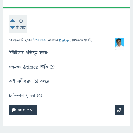
0
টি ভোট
12 ফেব্রুয়ারি 2022
উত্তর প্রদান
করেছেন
R Atiqur
(
43,950
পয়েন্ট)
নিউটনের গতিসূত্র হলো:
বল=ভর &times; দ্রুতি (১)
তাই সমীকরণ (১) বলছে
দ্রুতি=বল \ ভর (২)