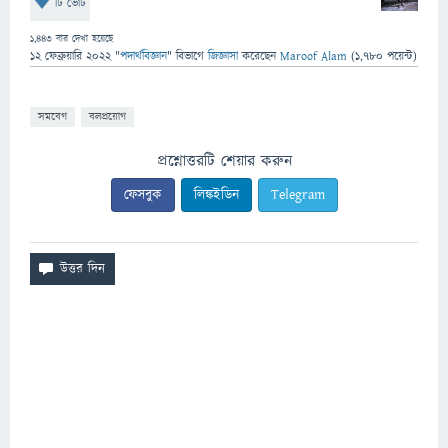
টি ভোট
1,443
বার দেখা হয়েছে
12 ফেব্রুয়ারি 2022
"
পদার্থবিজ্ঞান
" বিভাগে
জিজ্ঞাসা
করেছেন
Maroof Alam
(
1,780
পয়েন্ট)
সমবেগ
বলপ্রয়োগ
প্রশ্নোত্তরটি শেয়ার করুন
ফেসবুক
লিঙ্কইডিন
Telegram