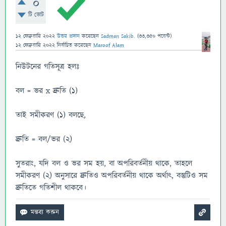
0
টি ভোট
12 ফেব্রুয়ারি 2022
উত্তর প্রদান
করেছেন
Sadman Sakib.
(
33,350
পয়েন্ট)
12 ফেব্রুয়ারি 2022
নির্বাচিত
করেছেন
Maroof Alam
নিউটনের গতিসূত্র হলঃ
বল = ভর x দ্রুতি (১)
তাই সমীকরণ (১) বলছে,
দ্রুতি = বল/ভর (২)
সুতরাং, যদি বল ও ভর সম হয়, বা অপরিবর্তনীয় থাকে, তাহলে
সমীকরণ (২) অনুসারে দ্রুতিও অপরিবর্তনীয় থাকে অর্থাৎ, বস্তুটিও সম
দ্রুতিতে গতিশীল থাকবে।