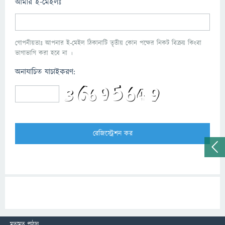
আমার ই-মেইলঃ
গোপনীয়তাঃ আপনার ই-মেইল ঠিকানাটি তৃতীয় কোন পক্ষের নিকট বিক্রয় কিংবা
ভাগাভাগি করা হবে না ।
অনাযাচিত যাচাইকরণ:
মতামত পাঠান