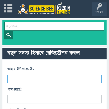
লগ ইন
নতুন সদস্য হিসাবে রেজিস্ট্রেশন করুন
আমার ইউজারনেইম
পাসওয়ার্ডঃ