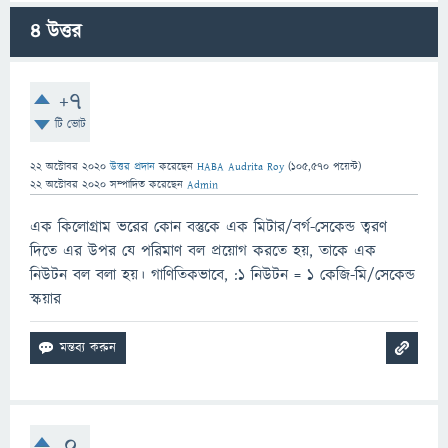
4
উত্তর
+7
টি ভোট
22 অক্টোবর 2020
উত্তর প্রদান
করেছেন
HABA Audrita Roy
(
105,570
পয়েন্ট)
22 অক্টোবর 2020
সম্পাদিত
করেছেন
Admin
এক কিলোগ্রাম ভরের কোন বস্তুকে এক মিটার/বর্গ-সেকেন্ড ত্বরণ
দিতে এর উপর যে পরিমাণ বল প্রয়োগ করতে হয়, তাকে এক
নিউটন বল বলা হয়। গাণিতিকভাবে, :১ নিউটন = ১ কেজি-মি/সেকেন্ড
স্কয়ার
0