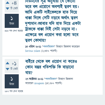
নিউটনের সূত্র অনুযায়ী যে কোনো
+4
ভরে বল প্রয়োগে অবশ্যই ত্বরণ হয়।
টি ভোট
আমি একটি সাইকেলকে হাত দিয়ে
1
ধাক্কা দিলে সেটি নড়বে অর্থাৎ ত্বরণ
দৃশ্যমান।আবার যদি হাত দিয়ে একটা
উত্তর
ট্রাককে ধাক্কা দিই সেটা নড়বে না।
494
বার দেখা হয়েছে
এক্ষেত্রে বল প্রয়োগ করা হলো তবে
ত্বরণ কোথায়?
14 এপ্রিল 2021
"
পদার্থবিজ্ঞান
" বিভাগে
জিজ্ঞাসা
করেছেন
Serina Islam
(
2,350
পয়েন্ট)
বাইরে থেকে বল প্রয়োগ না করেও
+1
কোন বস্তুর গতিশক্তি কি বাড়ানো
টি ভোট
যায়?
1
27 অক্টোবর 2021
"
পদার্থবিজ্ঞান
" বিভাগে
জিজ্ঞাসা
করেছেন
Anupom
(
15,280
পয়েন্ট)
উত্তর
697
বার দেখা হয়েছে