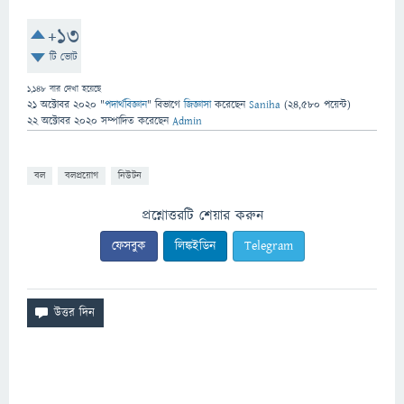
+13
টি ভোট
1,148
বার দেখা হয়েছে
21 অক্টোবর 2020
"
পদার্থবিজ্ঞান
" বিভাগে
জিজ্ঞাসা
করেছেন
Saniha
(
24,580
পয়েন্ট)
22 অক্টোবর 2020
সম্পাদিত
করেছেন
Admin
বল
বলপ্রয়োগ
নিউটন
প্রশ্নোত্তরটি শেয়ার করুন
ফেসবুক
লিঙ্কইডিন
Telegram