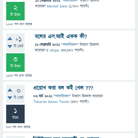
12 ফেব্রুয়ারি 2022
"
পদার্থবিজ্ঞান
" বিভাগে
জিজ্ঞাসা
2
করেছেন
Maroof Alam
(
1,780
পয়েন্ট)
টি উত্তর
1,205
বার দেখা হয়েছে
বলের এস.আই একক কী?
+1
12 ফেব্রুয়ারি 2022
"
পদার্থবিজ্ঞান
" বিভাগে
জিজ্ঞাসা
টি ভোট
করেছেন
R Atiqur
(
43,950
পয়েন্ট)
3
টি উত্তর
1,513
বার দেখা হয়েছে
প্রয়োগ করা বল কই গেল ???
0
06 মার্চ 2022
"
পদার্থবিজ্ঞান
" বিভাগে
জিজ্ঞাসা
করেছেন
টি ভোট
Taharim Hasan Tanim
(
950
পয়েন্ট)
1
উত্তর
567
বার দেখা হয়েছে