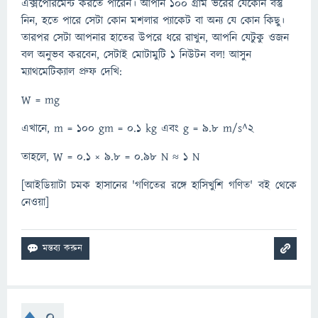
এক্সপেরিমেন্ট করতে পারেন। আপনি ১০০ গ্রাম ভরের যেকোন বস্তু
নিন, হতে পারে সেটা কোন মশলার প্যাকেট বা অন্য যে কোন কিছু।
তারপর সেটা আপনার হাতের উপরে ধরে রাখুন, আপনি যেটুকু ওজন
বল অনুভব করবেন, সেটাই মোটামুটি ১ নিউটন বল! আসুন
ম্যাথমেটিক্যাল প্রুফ দেখি:
W = mg
এখানে, m = 100 gm = 0.1 kg এবং g = 9.8 m/s^2
তাহলে, W = 0.1 × 9.8 = 0.98 N ≈ 1 N
[আইডিয়াটা চমক হাসানের 'গণিতের রঙ্গে হাসিখুশি গণিত' বই থেকে
নেওয়া]
0