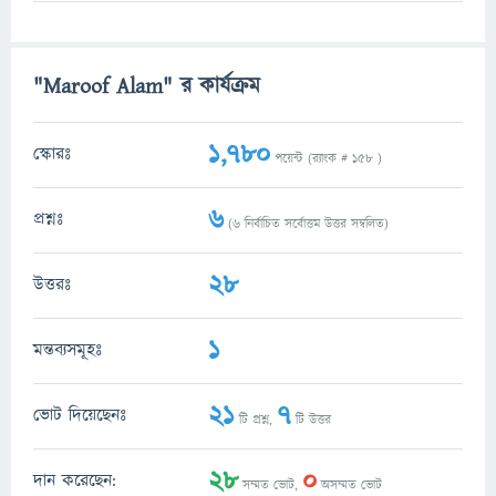
"Maroof Alam" র কার্যক্রম
1,780
স্কোরঃ
পয়েন্ট (র‌্যাংক #
158
)
6
প্রশ্নঃ
(
6
নির্বাচিত সর্বোত্তম উত্তর সম্বলিত)
28
উত্তরঃ
1
মন্তব্যসমূহঃ
21
7
ভোট দিয়েছেনঃ
টি প্রশ্ন,
টি উত্তর
28
0
দান করেছেন:
সম্মত ভোট,
অসম্মত ভোট