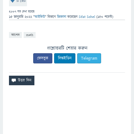
টি ভোট
4,887
বার দেখা হয়েছে
15 জানুয়ারি 2022
"
আইকিউ
" বিভাগে
জিজ্ঞাসা
করেছেন
Sifat Sohel
(
150
পয়েন্ট)
আপেল
math
প্রশ্নোত্তরটি শেয়ার করুন
ফেসবুক
লিঙ্কইডিন
Telegram