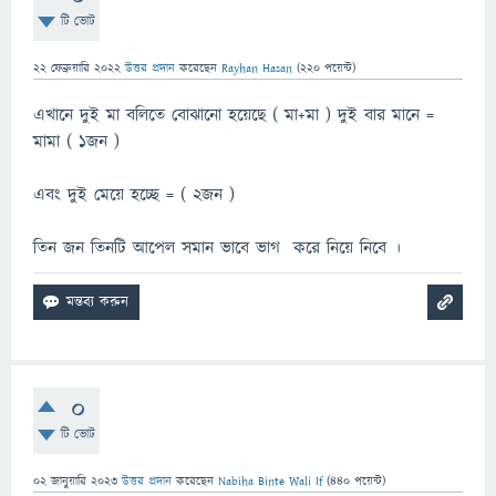
টি ভোট
22 ফেব্রুয়ারি 2022
উত্তর প্রদান
করেছেন
Rayhan Hasan
(
220
পয়েন্ট)
এখানে দুই মা বলিতে বোঝানো হয়েছে ( মা+মা ) দুই বার মানে =
মামা ( ১জন )
এবং দুই মেয়ে হচ্ছে = ( ২জন )
তিন জন তিনটি আপেল সমান ভাবে ভাগ করে নিয়ে নিবে ।
0
টি ভোট
02 জানুয়ারি 2023
উত্তর প্রদান
করেছেন
Nabiha Binte Wali If
(
440
পয়েন্ট)