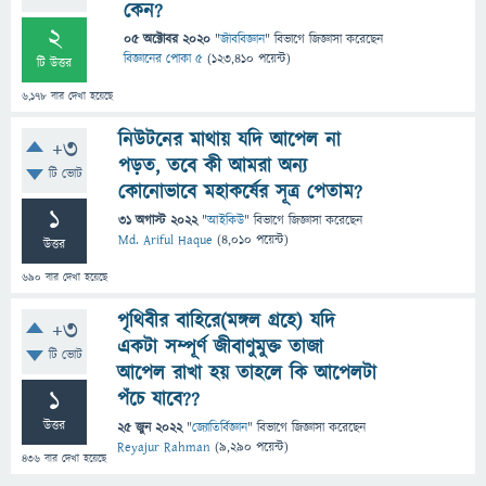
কেন?
2
05 অক্টোবর 2020
"
জীববিজ্ঞান
" বিভাগে
জিজ্ঞাসা
করেছেন
বিজ্ঞানের পোকা ৫
(
123,410
পয়েন্ট)
টি উত্তর
6,178
বার দেখা হয়েছে
নিউটনের মাথায় যদি আপেল না
+3
পড়ত, তবে কী আমরা অন্য
টি ভোট
কোনোভাবে মহাকর্ষের সূত্র পেতাম?
1
31 অগাস্ট 2022
"
আইকিউ
" বিভাগে
জিজ্ঞাসা
করেছেন
Md. Ariful Haque
(
4,010
পয়েন্ট)
উত্তর
690
বার দেখা হয়েছে
পৃথিবীর বাহিরে(মঙ্গল গ্রহে) যদি
+3
একটা সম্পূর্ণ জীবাণুমুক্ত তাজা
টি ভোট
আপেল রাখা হয় তাহলে কি আপেলটা
1
পঁচে যাবে??
উত্তর
25 জুন 2022
"
জ্যোতির্বিজ্ঞান
" বিভাগে
জিজ্ঞাসা
করেছেন
Reyajur Rahman
(
9,290
পয়েন্ট)
436
বার দেখা হয়েছে