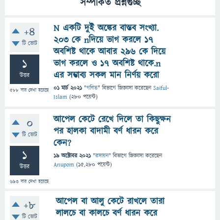
সম্পর্কিত প্রশ্নগুচ্ছ
N একটি দুই অঙ্কের বাস্তব সংখ্যা.
+4
203 কে nদিয়ে ভাগ করলে 17
টি ভোট
অবশিষ্ট থাকে আবার 296 কে দিয়ে
1
ভাগ করলে ও 17 অবশিষ্ট থাকে.n
এর সম্ভাব্য সকল মান নির্ণয় করো
উত্তর
01 মার্চ 2021
"
গণিত
" বিভাগে
জিজ্ঞাসা
করেছেন
Saiful-
588
বার দেখা হয়েছে
Islam
(
280
পয়েন্ট)
আপেল কেটে রেখে দিলে তা কিছুক্ষন
0
পর হালকা বাদামী বর্ণ ধারন করে
টি ভোট
কেন?
1
19 অক্টোবর 2021
"
রসায়ন
" বিভাগে
জিজ্ঞাসা
করেছেন
Anupom
(
15,280
পয়েন্ট)
উত্তর
693
বার দেখা হয়েছে
আপেল বা আলু কেটে রাখলে তারা
+8
লালচে বা কালচে বর্ণ ধারন করে
টি ভোট