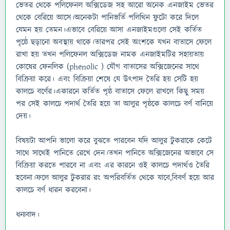
ভেতর থেকে পলিফেনল অক্সিডেজ সহ আরো অনেক এনজাইম ভেতর
থেকে বেরিয়ে আসে।অনেকটা পানিভর্তি পলিথিন ফুটো করে দিলে
যেমন হয় তেমন।এভাবে বেরিয়ে আসা এনজাইমগুলো সেই কর্তিত
পৃষ্ঠে ছড়ানো অবস্থায় থাকে।তারপর সেই অংশকে যখন বাতাসে ফেলে
রাখা হয় তখন পলিফেনল অক্সিডেজ নামক এনজাইমটির সহায়তায়
কোষের ফেনলিক (phenolic ) যৌগ বাতাসের অক্সিজেনের সাথে
বিক্রিয়া করে। এবং বিক্রিয়া শেষে যে উৎপাদ তৈরি হয় সেটি হয়
কালচে বর্ণের।একারনে কর্তিত পৃষ্ঠ বাতাসে ফেলে রাখলে কিছু সময়
পর সেই কালচে পদার্থ তৈরি হয়ে তা আলুর পৃষ্ঠকে কালচে বর্ণ বানিয়ে
দেয়।
বিষয়টা আপনি ভালো করে বুঝতে পারবেন যদি আলুর টুকরাকে কেটে
সাথে সাথেই পানিতে রেখে দেন।তখন পানিতে অক্সিজেনের অভাবে সে
বিক্রিয়া করতে পারবে না এবং এর কারনে ওই কালচে পদার্থও তৈরি
হবেনা।ফলে আলুর টুকরার রং অপরিবর্তিত থেকে যাবে,বিবর্ণ হয়ে আর
কালচে বর্ণ ধারন করবেনা।
ধন্যবাদ।