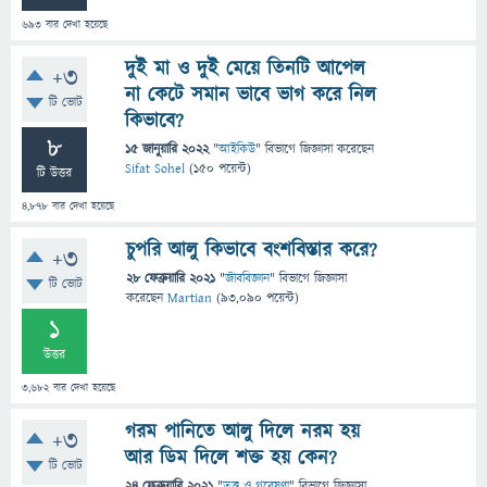
693
বার দেখা হয়েছে
দুই মা ও দুই মেয়ে তিনটি আপেল
+3
না কেটে সমান ভাবে ভাগ করে নিল
টি ভোট
কিভাবে?
8
15 জানুয়ারি 2022
"
আইকিউ
" বিভাগে
জিজ্ঞাসা
করেছেন
Sifat Sohel
(
150
পয়েন্ট)
টি উত্তর
4,878
বার দেখা হয়েছে
চুপরি আলু কিভাবে বংশবিস্তার করে?
+3
28 ফেব্রুয়ারি 2021
"
জীববিজ্ঞান
" বিভাগে
জিজ্ঞাসা
টি ভোট
করেছেন
Martian
(
93,090
পয়েন্ট)
1
উত্তর
3,682
বার দেখা হয়েছে
গরম পানিতে আলু দিলে নরম হয়
+3
আর ডিম দিলে শক্ত হয় কেন?
টি ভোট
24 ফেব্রুয়ারি 2021
"
তত্ত্ব ও গবেষণা
" বিভাগে
জিজ্ঞাসা