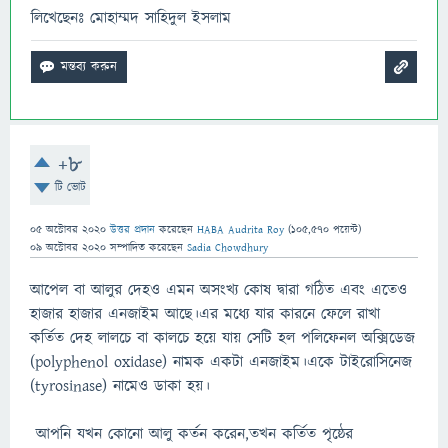
লিখেছেনঃ মোহাম্মদ সাহিদুল ইসলাম
+8
টি ভোট
05 অক্টোবর 2020
উত্তর প্রদান
করেছেন
HABA Audrita Roy
(
105,570
পয়েন্ট)
09 অক্টোবর 2020
সম্পাদিত
করেছেন
Sadia Chowdhury
আপেল বা আলুর দেহও এমন অসংখ্য কোষ দ্বারা গঠিত এবং এতেও
হাজার হাজার এনজাইম আছে।এর মধ্যে যার কারনে ফেলে রাখা
কর্তিত দেহ লালচে বা কালচে হয়ে যায় সেটি হল পলিফেনল অক্সিডেজ
(polyphenol oxidase) নামক একটা এনজাইম।একে টাইরোসিনেজ
(tyrosinase) নামেও ডাকা হয়।
আপনি যখন কোনো আলু কর্তন করেন,তখন কর্তিত পৃষ্ঠের