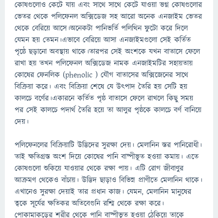
কোষগুলোও কেটে যায় এবং সাথে সাথে কেটে যাওয়া ভগ্ন কোষগুলোর
ভেতর থেকে পলিফেনল অক্সিডেজ সহ আরো অনেক এনজাইম ভেতর
থেকে বেরিয়ে আসে।অনেকটা পানিভর্তি পলিথিন ফুটো করে দিলে
যেমন হয় তেমন।এভাবে বেরিয়ে আসা এনজাইমগুলো সেই কর্তিত
পৃষ্ঠে ছড়ানো অবস্থায় থাকে।তারপর সেই অংশকে যখন বাতাসে ফেলে
রাখা হয় তখন পলিফেনল অক্সিডেজ নামক এনজাইমটির সহায়তায়
কোষের ফেনলিক (phenolic ) যৌগ বাতাসের অক্সিজেনের সাথে
বিক্রিয়া করে। এবং বিক্রিয়া শেষে যে উৎপাদ তৈরি হয় সেটি হয়
কালচে বর্ণের।একারনে কর্তিত পৃষ্ঠ বাতাসে ফেলে রাখলে কিছু সময়
পর সেই কালচে পদার্থ তৈরি হয়ে তা আলুর পৃষ্ঠকে কালচে বর্ণ বানিয়ে
দেয়।
পলিফেনলের বিক্রিয়াটি উদ্ভিদের সুরক্ষা দেয়। মেলানিন স্তর পানিরোধী।
তাই ক্ষতিগ্রস্ত অংশ দিয়ে কোষের পানি বাষ্পীভূত হওয়া কমায়। এতে
কোষগুলো শুকিয়ে যাওয়ার থেকে রক্ষা পায়। এটি রোগ জীবাণুর
আক্রমণ থেকেও বাঁচায়। উদ্ভিদ ছাড়াও বিভিন্ন প্রাণীতে মেলানিন থাকে।
এখানেও সুরক্ষা দেয়াই তার প্রধান কাজ। যেমন, মেলানিন মানুষের
ত্বকে সূর্যের ক্ষতিকর অতিবেগুনি রশ্মি থেকে রক্ষা করে।
পোকামাকড়ের শরীর থেকে পানি বাষ্পীভূত হওয়া ঠেকিয়ে তাকে