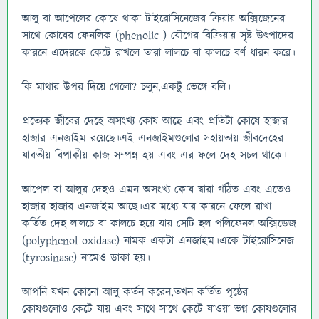
আলু বা আপেলের কোষে থাকা টাইরোসিনেজের ক্রিয়ায় অক্সিজেনের
সাথে কোষের ফেনলিক (phenolic ) যৌগের বিক্রিয়ায় সৃষ্ট উৎপাদের
কারনে এদেরকে কেটে রাখলে তারা লালচে বা কালচে বর্ণ ধারন করে।
কি মাথার উপর দিয়ে গেলো? চলুন,একটু ভেঙ্গে বলি।
প্রত্যেক জীবের দেহে অসংখ্য কোষ আছে এবং প্রতিটা কোষে হাজার
হাজার এনজাইম রয়েছে।এই এনজাইমগুলোর সহায়তায় জীবদেহের
যাবতীয় বিপাকীয় কাজ সম্পন্ন হয় এবং এর ফলে দেহ সচল থাকে।
আপেল বা আলুর দেহও এমন অসংখ্য কোষ দ্বারা গঠিত এবং এতেও
হাজার হাজার এনজাইম আছে।এর মধ্যে যার কারনে ফেলে রাখা
কর্তিত দেহ লালচে বা কালচে হয়ে যায় সেটি হল পলিফেনল অক্সিডেজ
(polyphenol oxidase) নামক একটা এনজাইম।একে টাইরোসিনেজ
(tyrosinase) নামেও ডাকা হয়।
আপনি যখন কোনো আলু কর্তন করেন,তখন কর্তিত পৃষ্ঠের
কোষগুলোও কেটে যায় এবং সাথে সাথে কেটে যাওয়া ভগ্ন কোষগুলোর