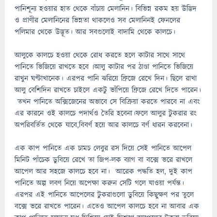
পানিশূন্য হওয়ার হাত থেকে বাঁচায় মেলানিন। বিভিন্ন রকম হয় উদ্ভিদ
ও প্রাণীর মেলানিনের ভিন্নতা থাকলেও সব মেলানিনই ফেনলের
পলিমার থেকে উদ্ভূত। আর সবগুলোই বাদামি থেকে কালচে।
আলুকে কালচে হওয়া থেকে রোধ করতে হলে কাটার সাথে সাথে
পানিতে ভিজিয়ে রাখতে হবে ৷আলু কাটার পর ঠাণ্ডা পানিতে ভিজিয়ে
রাখুন ঘণ্টাখানেক। এরপর পানি ঝরিয়ে ফ্রিজে রেখে দিন। ছিলে রাখা
আলু বেশিদিন রাখতে চাইলে একটু ভাঁপিয়ে ফ্রিজে রেখে দিতে পারেন।
তখন পানিতে অক্সিজেনের অভাবে সে বিক্রিয়া করতে পারবে না এবং
এর কারনে ওই কালচে পদার্থও তৈরি হবেনা।ফলে আলুর টুকরার রং
অপরিবর্তিত থেকে যাবে,বিবর্ণ হয়ে আর কালচে বর্ণ ধারন করবেনা।
এক কাপ পানিতে এক চামচ লেবুর রস দিয়ে সেই পানিতে আপেল
মিনিট পাঁচেক ডুবিয়ে রেখে তা জিপ-লক ব্যাগ বা বক্সে ভরে রাখলে
আপেল আর সহজে কালচে হবে না। আরেক পদ্ধতি হল, দুই কাপ
পানিতে অল্প লবণ নিয়ে অপেক্ষা করুন সেটি গলে যাওয়া পর্যন্ত।
এরপর এই পানিতে আপেলের টুকরাগুলো ডুবিয়ে কিছুক্ষণ পর তুলে
বক্সে ভরে রাখতে পারেন। এতেও আপেল কালচে হবে না আবার এক