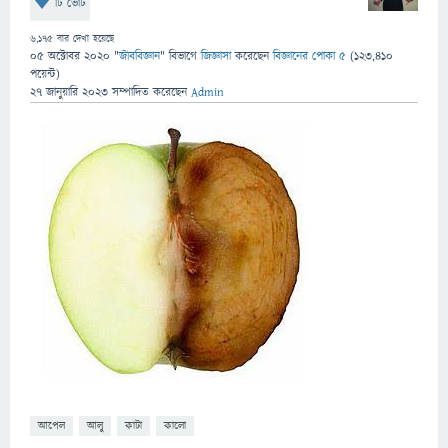
টি ভোট
6,175
বার দেখা হয়েছে
05 অক্টোবর 2020
"
জীববিজ্ঞান
" বিভাগে
জিজ্ঞাসা
করেছেন
বিজ্ঞানের পোকা ৫
(
123,410
পয়েন্ট)
27 জানুয়ারি 2023
সম্পাদিত
করেছেন
Admin
আপেল
আলু
কাটা
কালো