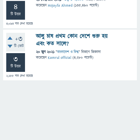
4
করেছেন
Hojayfa Ahmed
(
135,490
পয়েন্ট)
টি উত্তর
4,094
বার দেখা হয়েছে
আলু চাষ প্রথম কোন দেশে শুরু হয়
+3
এবং কত সালে?
টি ভোট
20 জুন 2021
"
বাংলাদেশ ও বিশ্ব
" বিভাগে
জিজ্ঞাসা
3
করেছেন
Kamrul official
(
4,280
পয়েন্ট)
টি উত্তর
2,255
বার দেখা হয়েছে