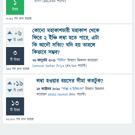
1
হাসান
(
141,860
পয়েন্ট)
উত্তর
3,281
বার দেখা হয়েছে
কোনো মহাকাশচারী মহাকাশ থেকে
+6
ফিরে ২ ইঞ্চি লম্বা হতে পারে, এটা
টি ভোট
কি আদৌ সত্যি? যদি হয় তাহলে
3
কিভাবে সম্ভব?
টি উত্তর
26 জানুয়ারি 2021
"
বিবিধ
" বিভাগে
জিজ্ঞাসা
করেছেন
Samsun Nahar Priya
(
47,710
পয়েন্ট)
794
বার দেখা হয়েছে
লম্বা হওয়ার বয়সের সীমা কতটুক?
+19
15 অক্টোবর 2020
"
স্বাস্থ্য ও চিকিৎসা
" বিভাগে
জিজ্ঞাসা
টি ভোট
করেছেন
Abdul Hamid
(
420
পয়েন্ট)
13
টি উত্তর
32,708
বার দেখা হয়েছে