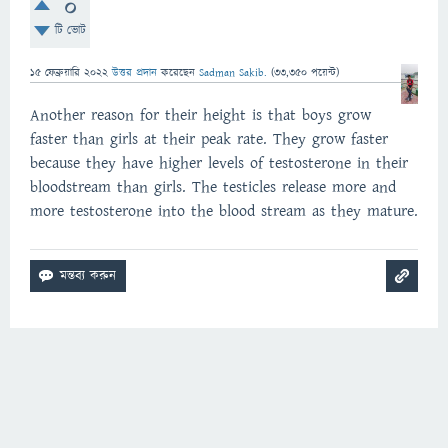
0
টি ভোট
15 ফেব্রুয়ারি 2022
উত্তর প্রদান
করেছেন
Sadman Sakib.
(
33,350
পয়েন্ট)
Another reason for their height is that boys grow
faster than girls at their peak rate. They grow faster
because they have higher levels of testosterone in their
bloodstream than girls. The testicles release more and
more testosterone into the blood stream as they mature.