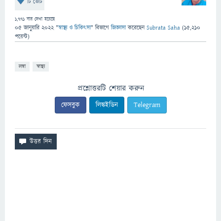
টি ভোট
1,771
বার দেখা হয়েছে
05 জানুয়ারি 2022
"
স্বাস্থ্য ও চিকিৎসা
" বিভাগে
জিজ্ঞাসা
করেছেন
Subrata Saha
(
15,210
পয়েন্ট)
লম্বা
স্বাস্থ্য
প্রশ্নোত্তরটি শেয়ার করুন
ফেসবুক
লিঙ্কইডিন
Telegram