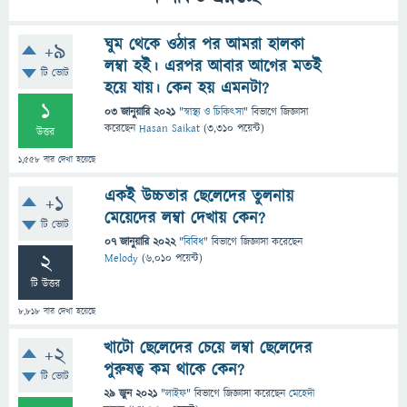
ঘুম থেকে ওঠার পর আমরা হালকা
+9
লম্বা হই। এরপর আবার আগের মতই
টি ভোট
হয়ে যায়। কেন হয় এমনটা?
1
03 জানুয়ারি 2021
"
স্বাস্থ্য ও চিকিৎসা
" বিভাগে
জিজ্ঞাসা
করেছেন
Hasan Saikat
(
3,310
পয়েন্ট)
উত্তর
1,558
বার দেখা হয়েছে
একই উচ্চতার ছেলেদের তুলনায়
+1
মেয়েদের লম্বা দেখায় কেন?
টি ভোট
07 জানুয়ারি 2022
"
বিবিধ
" বিভাগে
জিজ্ঞাসা
করেছেন
2
Melody
(
6,010
পয়েন্ট)
টি উত্তর
8,818
বার দেখা হয়েছে
খাটো ছেলেদের চেয়ে লম্বা ছেলেদের
+2
পুরুষত্ব কম থাকে কেন?
টি ভোট
29 জুন 2021
"
লাইফ
" বিভাগে
জিজ্ঞাসা
করেছেন
মেহেদী