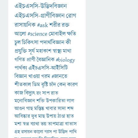
এইচএসসি-উদ্ভিদবিজ্ঞান
এইচএসসি-প্রাণীবিজ্ঞান
রোগ
রাসায়নিক
#ask
শরীর
রক্ত
আলো
#science
মোবাইল
ক্ষতি
চুল
চিকিৎসা
পদার্থবিজ্ঞান
কী
প্রযুক্তি
সূর্য
মহাকাশ
স্বাস্থ্য
মাথা
গণিত
প্রাণী
বৈজ্ঞানিক
#biology
পার্থক্য
এইচএসসি-আইসিটি
বিজ্ঞান
খাওয়া
গরম
#জানতে
শীতকাল
ডিম
বৃষ্টি
চাঁদ
কেন
কারণ
কাজ
বিদ্যুৎ
রং
সাপ
রাত
মনোবিজ্ঞান
শক্তি
উপকারিতা
লাল
আগুন
গাছ
মস্তিষ্ক
খাবার
সাদা
শব্দ
আবিষ্কার
দুধ
মাছ
উপায়
ঠাণ্ডা
হাত
মশা
স্বপ্ন
ব্যাথা
ভয়
তাপমাত্রা
বাতাস
গ্রহ
রসায়ন
কালো
গ্যাস
পা
উদ্ভিদ
পাখি