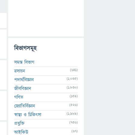
বিভাগসমূহ
সমস্ত বিভাগ
(641)
রসায়ন
(1,035)
পদার্থবিজ্ঞান
(1,830)
জীববিজ্ঞান
(159)
গণিত
(526)
জ্যোতির্বিজ্ঞান
(1,989)
স্বাস্থ্য ও চিকিৎসা
(736)
প্রযুক্তি
(67)
আইকিউ