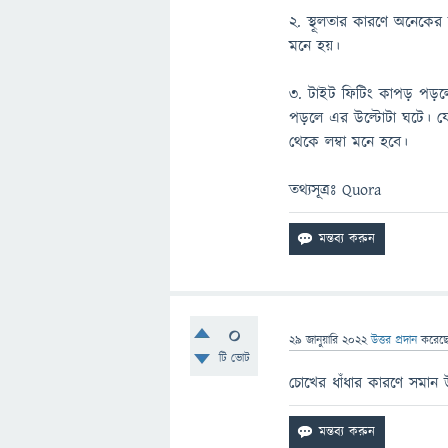
২. স্থূলতার কারণে অনেকের 
মনে হয়।
৩. টাইট ফিটিং কাপড় পড়লে
পড়লে এর উল্টোটা ঘটে। যেম
থেকে লম্বা মনে হবে।
তথ্যসূত্রঃ Quora
0
29 জানুয়ারি 2022
উত্তর প্রদান
করেছ
টি ভোট
চোখের ধাঁধার কারণে সমান উ