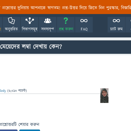
তির প্রশ্নোত্তর দুনিয়ায় আপনাকে স্বাগতম! প্রশ্ন-উত্তর দিয়ে জিতে নিন পুরস্কার, বিস্ত
!
অনুত্তরিত
বিভাগসমূহ
সদস্যবৃন্দ
প্রশ্ন করুন
FAQ
চ্যাট রুম
মেয়েদের লম্বা দেখায় কেন?
lody
(
6,010
পয়েন্ট)
প্রশ্নোত্তরটি শেয়ার করুন