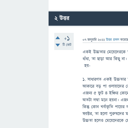
2
উত্তর
+1
07 জানুয়ারি 2022
উত্তর প্রদান
করেছ
টি ভোট
একই উচ্চতার মেয়েদেরকে ত
ধাঁধা, তা ছাড়া আর কিছু ন
হয়-
১. সাধারণত একই উচ্চতার 
আকারে বড় পা ওলায়াদের বেশ
এজন্য ৫ ফুট ৪ ইঞ্চির কো
অতটা লম্বা মনে হয়না। এজন
কিন্তু কোন খর্বাকৃতি পায়ের
ফ্যাক্টর, তা হলো পুরুষদে
উচ্চতা হলেও মেয়েদেরকে ছে