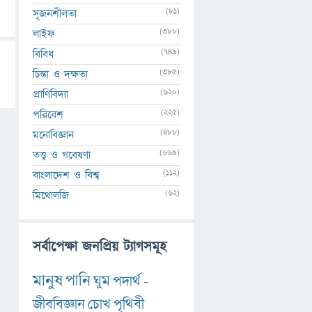
(81)
সৃজনশীলতা
(388)
লাইফ
(749)
বিবিধ
(385)
চিন্তা ও দক্ষতা
(620)
প্রাণিবিদ্যা
(225)
পরিবেশ
(488)
মনোবিজ্ঞান
(669)
তত্ত্ব ও গবেষণা
(112)
বাংলাদেশ ও বিশ্ব
(62)
মিথোলজি
সর্বাপেক্ষা জনপ্রিয় ট্যাগসমূহ
মানুষ
পানি
ঘুম
পদার্থ
-
জীববিজ্ঞান
চোখ
পৃথিবী