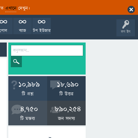
ারিত
এখানে
দেখুন।
পোল
ব্যাজ
টপ ইউজার
লগ ইন
10,989
18,690
টি প্রশ্ন
টি উত্তর
4,750
890,254
টি মন্তব্য
জন সদস্য