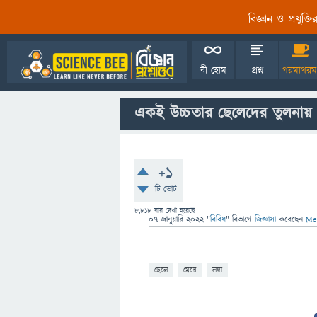
বিজ্ঞান ও প্রযুক্
বী হোম
প্রশ্ন
গরমাগরম
একই উচ্চতার ছেলেদের তুলনায় 
+1
টি ভোট
8,818
বার দেখা হয়েছে
07 জানুয়ারি 2022
"
বিবিধ
" বিভাগে
জিজ্ঞাসা
করেছেন
Me
ছেলে
মেয়ে
লম্বা