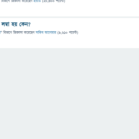
 বিভাগে
জিজ্ঞাসা
করেছেন
হায়াত
(
20,400
পয়েন্ট)
লম্বা হয় কেন?
া
" বিভাগে
জিজ্ঞাসা
করেছেন
সাকিব আনোয়ার
(
9,610
পয়েন্ট)