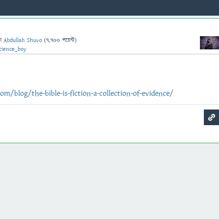
েন
Abdullah Shuvo
(
7,700
পয়েন্ট)
cience_boy
om/blog/the-bible-is-fiction-a-collection-of-evidence/