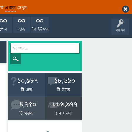
ারিত
এখানে
দেখুন।
পোল
ব্যাজ
টপ ইউজার
লগ ইন
10,987
18,690
টি প্রশ্ন
টি উত্তর
4,750
889,977
টি মন্তব্য
জন সদস্য