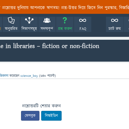
তির প্রশ্নোত্তর দুনিয়ায় আপনাকে স্বাগতম! প্রশ্ন-উত্তর দিয়ে জিতে নিন পুরস্কার, বিস্ত
!
অনুত্তরিত
বিভাগসমূহ
সদস্যবৃন্দ
প্রশ্ন করুন
FAQ
চ্যাট রুম
 in libraries – fiction or non-fiction
জিজ্ঞাসা
করেছেন
science_boy
(
640
পয়েন্ট)
প্রশ্নোত্তরটি শেয়ার করুন
ফেসবুক
লিঙ্কইডিন