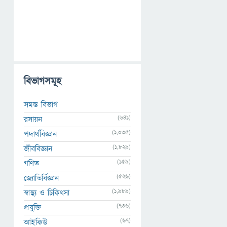
বিভাগসমূহ
সমস্ত বিভাগ
(641)
রসায়ন
(1,035)
পদার্থবিজ্ঞান
(1,829)
জীববিজ্ঞান
(159)
গণিত
(526)
জ্যোতির্বিজ্ঞান
(1,989)
স্বাস্থ্য ও চিকিৎসা
(736)
প্রযুক্তি
(67)
আইকিউ