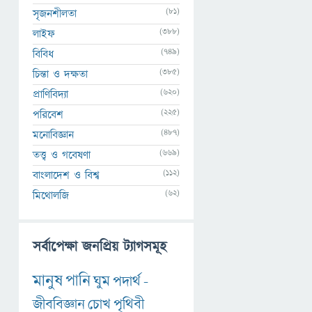
(81)
সৃজনশীলতা
(388)
লাইফ
(749)
বিবিধ
(385)
চিন্তা ও দক্ষতা
(620)
প্রাণিবিদ্যা
(225)
পরিবেশ
(487)
মনোবিজ্ঞান
(669)
তত্ত্ব ও গবেষণা
(112)
বাংলাদেশ ও বিশ্ব
(62)
মিথোলজি
সর্বাপেক্ষা জনপ্রিয় ট্যাগসমূহ
মানুষ
পানি
ঘুম
পদার্থ
-
জীববিজ্ঞান
চোখ
পৃথিবী