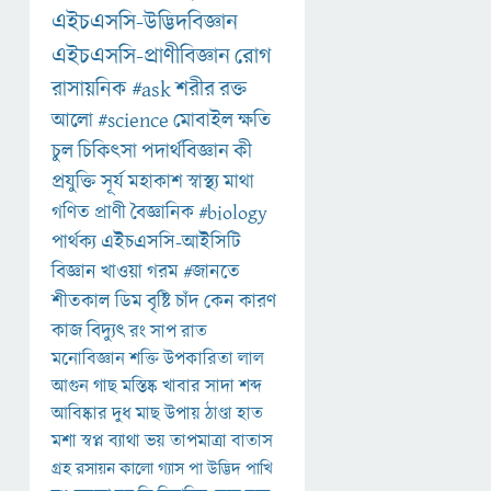
এইচএসসি-উদ্ভিদবিজ্ঞান
এইচএসসি-প্রাণীবিজ্ঞান
রোগ
রাসায়নিক
#ask
শরীর
রক্ত
আলো
#science
মোবাইল
ক্ষতি
চুল
চিকিৎসা
পদার্থবিজ্ঞান
কী
প্রযুক্তি
সূর্য
মহাকাশ
স্বাস্থ্য
মাথা
গণিত
প্রাণী
বৈজ্ঞানিক
#biology
পার্থক্য
এইচএসসি-আইসিটি
বিজ্ঞান
খাওয়া
গরম
#জানতে
শীতকাল
ডিম
বৃষ্টি
চাঁদ
কেন
কারণ
কাজ
বিদ্যুৎ
রং
সাপ
রাত
মনোবিজ্ঞান
শক্তি
উপকারিতা
লাল
আগুন
গাছ
মস্তিষ্ক
খাবার
সাদা
শব্দ
আবিষ্কার
দুধ
মাছ
উপায়
ঠাণ্ডা
হাত
মশা
স্বপ্ন
ব্যাথা
ভয়
তাপমাত্রা
বাতাস
গ্রহ
রসায়ন
কালো
গ্যাস
পা
উদ্ভিদ
পাখি