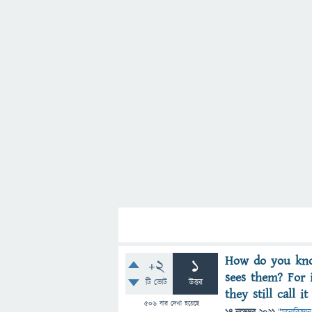
How do you kno
+2
1
sees them? For i
টি ভোট
উত্তর
they still call it
506
বার দেখা হয়েছে