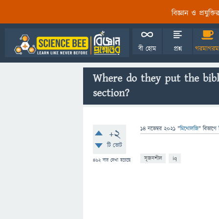
বিজ্ঞান ও প্রযুক্
বী হোম
প্রশ্ন
গরমাগরম
Where do they put the bible
section?
14 নভেম্বর 2021
"
মিথোলজি
" বিভাগে
+2
টি ভোট
সৃজনশীল
iq
462
বার দেখা হয়েছে