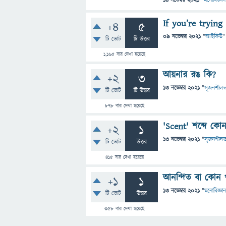
14 নভেম্বর 2021
"
মনোবিজ্ঞান
If you’re trying
+4
5
09 নভেম্বর 2021
"
আইকিউ
"
টি ভোট
টি উত্তর
1,165
বার দেখা হয়েছে
আয়নার রঙ কি?
+2
3
13 নভেম্বর 2021
"
সৃজনশীলত
টি ভোট
টি উত্তর
878
বার দেখা হয়েছে
'Scent' শব্দে কো
+2
1
13 নভেম্বর 2021
"
সৃজনশীলত
টি ভোট
উত্তর
415
বার দেখা হয়েছে
আনন্দিত বা কোন 
+1
1
13 নভেম্বর 2021
"
মনোবিজ্ঞান
টি ভোট
উত্তর
358
বার দেখা হয়েছে