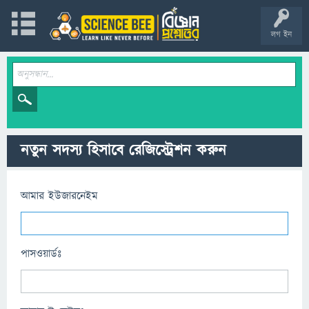
লগ ইন
নতুন সদস্য হিসাবে রেজিস্ট্রেশন করুন
আমার ইউজারনেইম
পাসওয়ার্ডঃ