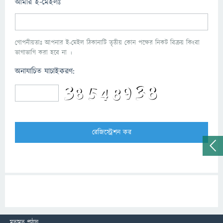
আমার ই-মেইলঃ
গোপনীয়তাঃ আপনার ই-মেইল ঠিকানাটি তৃতীয় কোন পক্ষের নিকট বিক্রয় কিংবা
ভাগাভাগি করা হবে না ।
অনাযাচিত যাচাইকরণ:
মতামত পাঠান