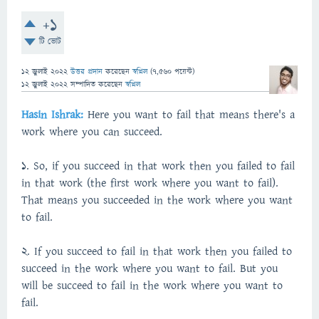
+1
টি ভোট
12 জুলাই 2022
উত্তর প্রদান
করেছেন
স্বপ্নিল
(
7,560
পয়েন্ট)
12 জুলাই 2022
সম্পাদিত
করেছেন
স্বপ্নিল
Hasin
Ishrak:
Here you want to fail that means there's a
work where you can succeed.
1. So, if you succeed in that work then you failed to fail
in that work (the first work where you want to fail).
That means you succeeded in the work where you want
to fail.
2. If you succeed to fail in that work then you failed to
succeed in the work where you want to fail. But you
will be succeed to fail in the work where you want to
fail.