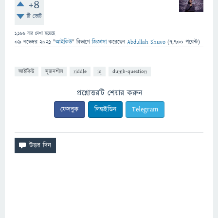
+4
টি ভোট
1,166
বার দেখা হয়েছে
09 নভেম্বর 2021
"
আইকিউ
" বিভাগে
জিজ্ঞাসা
করেছেন
Abdullah Shuvo
(
7,700
পয়েন্ট)
আইকিউ
সৃজনশীল
riddle
iq
dumb-question
প্রশ্নোত্তরটি শেয়ার করুন
ফেসবুক
লিঙ্কইডিন
Telegram