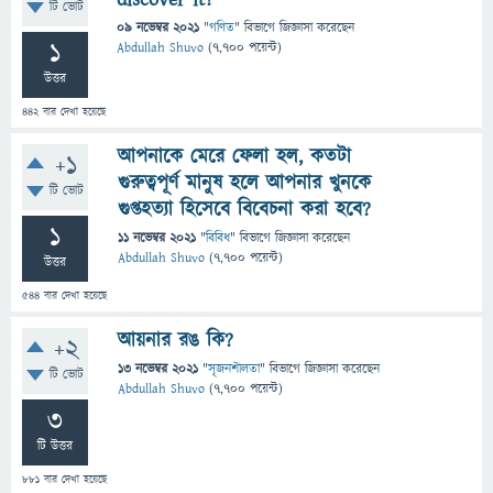
টি ভোট
09 নভেম্বর 2021
"
গণিত
" বিভাগে
জিজ্ঞাসা
করেছেন
1
Abdullah Shuvo
(
7,700
পয়েন্ট)
উত্তর
442
বার দেখা হয়েছে
আপনাকে মেরে ফেলা হল, কতটা
+1
গুরুত্বপূর্ণ মানুষ হলে আপনার খুনকে
টি ভোট
গুপ্তহত্যা হিসেবে বিবেচনা করা হবে?
1
11 নভেম্বর 2021
"
বিবিধ
" বিভাগে
জিজ্ঞাসা
করেছেন
Abdullah Shuvo
(
7,700
পয়েন্ট)
উত্তর
544
বার দেখা হয়েছে
আয়নার রঙ কি?
+2
13 নভেম্বর 2021
"
সৃজনশীলতা
" বিভাগে
জিজ্ঞাসা
করেছেন
টি ভোট
Abdullah Shuvo
(
7,700
পয়েন্ট)
3
টি উত্তর
881
বার দেখা হয়েছে