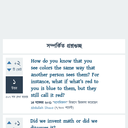
সম্পর্কিত প্রশ্নগুচ্ছ
How do you know that you
+2
see colors the same way that
টি ভোট
another person sees them? For
1
instance, what if what’s red to
you is blue to them, but they
উত্তর
still call it red?
507
বার দেখা হয়েছে
14 নভেম্বর 2021
"
মনোবিজ্ঞান
" বিভাগে
জিজ্ঞাসা
করেছেন
Abdullah Shuvo
(
7,700
পয়েন্ট)
Did we invent math or did we
+1
discover it?