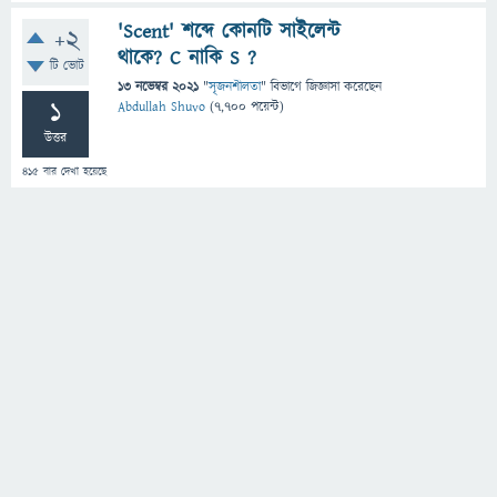
'Scent' শব্দে কোনটি সাইলেন্ট
+2
থাকে? C নাকি S ?
টি ভোট
13 নভেম্বর 2021
"
সৃজনশীলতা
" বিভাগে
জিজ্ঞাসা
করেছেন
1
Abdullah Shuvo
(
7,700
পয়েন্ট)
উত্তর
415
বার দেখা হয়েছে