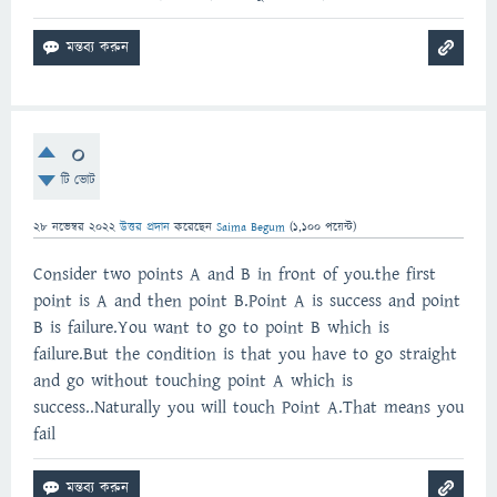
0
টি ভোট
28 নভেম্বর 2022
উত্তর প্রদান
করেছেন
Saima Begum
(
1,100
পয়েন্ট)
Consider two points A and B in front of you.the first
point is A and then point B.Point A is success and point
B is failure.You want to go to point B which is
failure.But the condition is that you have to go straight
and go without touching point A which is
success..Naturally you will touch Point A.That means you
fail