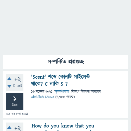
সম্পর্কিত প্রশ্নগুচ্ছ
'Scent' শব্দে কোনটি সাইলেন্ট
+2
থাকে? C নাকি S ?
টি ভোট
13 নভেম্বর 2021
"
সৃজনশীলতা
" বিভাগে
জিজ্ঞাসা
করেছেন
1
Abdullah Shuvo
(
7,700
পয়েন্ট)
উত্তর
415
বার দেখা হয়েছে
How do you know that you
+2