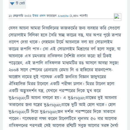
টি ভোট
12 ফেব্রুয়ারি 2022
উত্তর প্রদান
করেছেন
Aramita
(
2,350
পয়েন্ট)
যেসব আয়না আমরা নিত্যদিনের কাজকর্মের জন্য ব্যবহার করি সেগুলো
সোডালাইম সিলিকা হতে তৈরি স্বচ্ছ কাচের বস্তু, যার অপর পৃষ্ঠে রূপার
প্রলেপ দেয়া থাকে। লেহম্যান টার্মে আয়নাকে বলা হয় সোডালাইম
কাচের রূপালি পাত। তো এই সোডালাইম মিশ্রণের বর্ণ হলো সবুজ, যা
আয়নাকে এত চমৎকার প্রতিফলন বৈশিষ্ট্য প্রদান করে! হ্যাঁ ঠিকই
পড়েছেন, এই রূপালি প্রতিফলক মাধ্যমটির রঙ আসলে আবছা সবুজ!
২০০৪ সালে স্পেনের গ্রেনাডায় রেমন্ড লি ও হাভিয়ের হারনান্দেস-
আন্দ্রেস নামের দুই গবেষক একটি জনপ্রিয় বিজ্ঞান জাদুঘরের
ঐতিহাসিক মিরর টানেলে একটি পরীক্ষা চালান। মিরর টানেল হলো
একটি অদ্ভুতদর্শন যন্ত্র, যেখানে পরস্পরের দিকে মুখ করে
দু&rsquo;টি আয়না বসানো হয়। এ দু&rsquo;প্রান্তের দুই আয়নায়
তাকানোর জন্য যন্ত্রের দু&rsquo;প্রান্তে দুটি আই হোল থাকে। হোল
দু&rsquo;টি দিয়ে দু&rsquo;জন দর্শক পরস্পরের দিকে তাকাতে
পারেন। গবেষকরা লক্ষ্য করেন টানেলটিতে ন্যূনতম ৫০ বার আলোক
প্রতিফলনের পরপরই সেই আলোক রশ্মিটি সবুজ আলোর তরঙ্গ দৈর্ঘ্য