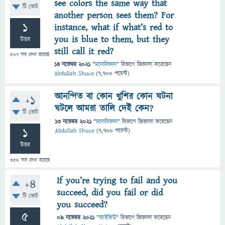
see colors the same way that
টি ভোট
another person sees them? For
1
instance, what if what’s red to
you is blue to them, but they
উত্তর
still call it red?
507
বার দেখা হয়েছে
14 নভেম্বর 2021
"
মনোবিজ্ঞান
" বিভাগে
জিজ্ঞাসা
করেছেন
Abdullah Shuvo
(
7,700
পয়েন্ট)
আনন্দিত বা কোন খুশির কোন ঘটনা
+1
ঘটলে আমরা তালি দেই কেন?
টি ভোট
13 নভেম্বর 2021
"
মনোবিজ্ঞান
" বিভাগে
জিজ্ঞাসা
করেছেন
1
Abdullah Shuvo
(
7,700
পয়েন্ট)
উত্তর
358
বার দেখা হয়েছে
If you’re trying to fail and you
+4
succeed, did you fail or did
টি ভোট
you succeed?
5
09 নভেম্বর 2021
"
আইকিউ
" বিভাগে
জিজ্ঞাসা
করেছেন