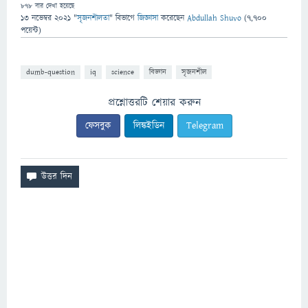
878
বার দেখা হয়েছে
13 নভেম্বর 2021
"
সৃজনশীলতা
" বিভাগে
জিজ্ঞাসা
করেছেন
Abdullah Shuvo
(
7,700
পয়েন্ট)
dumb-question
iq
science
বিজ্ঞান
সৃজনশীল
প্রশ্নোত্তরটি শেয়ার করুন
ফেসবুক
লিঙ্কইডিন
Telegram