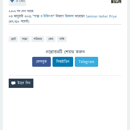
টি ভোট
3,404
বার দেখা হয়েছে
03 জানুয়ারি 2021
"
স্বাস্থ্য ও চিকিৎসা
" বিভাগে
জিজ্ঞাসা
করেছেন
Samsun Nahar Priya
(
47,710
পয়েন্ট)
ছোট
বাচ্চা
সরিষার
তেল
নাভি
প্রশ্নোত্তরটি শেয়ার করুন
ফেসবুক
লিঙ্কইডিন
Telegram