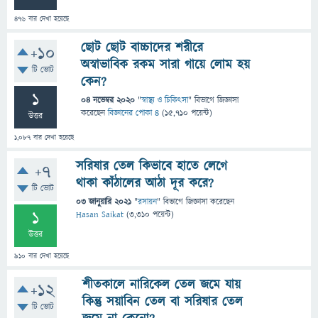
476
বার দেখা হয়েছে
ছোট ছোট বাচ্চাদের শরীরে
+10
অস্বাভাবিক রকম সারা গায়ে লোম হয়
টি ভোট
কেন?
1
04 নভেম্বর 2020
"
স্বাস্থ্য ও চিকিৎসা
" বিভাগে
জিজ্ঞাসা
করেছেন
বিজ্ঞানের পোকা ৪
(
15,710
পয়েন্ট)
উত্তর
1,087
বার দেখা হয়েছে
সরিষার তেল কিভাবে হাতে লেগে
+7
থাকা কাঁঠালের আঠা দূর করে?
টি ভোট
03 জানুয়ারি 2021
"
রসায়ন
" বিভাগে
জিজ্ঞাসা
করেছেন
1
Hasan Saikat
(
3,310
পয়েন্ট)
উত্তর
910
বার দেখা হয়েছে
শীতকালে নারিকেল তেল জমে যায়
+12
কিন্তু সয়াবিন তেল বা সরিষার তেল
টি ভোট