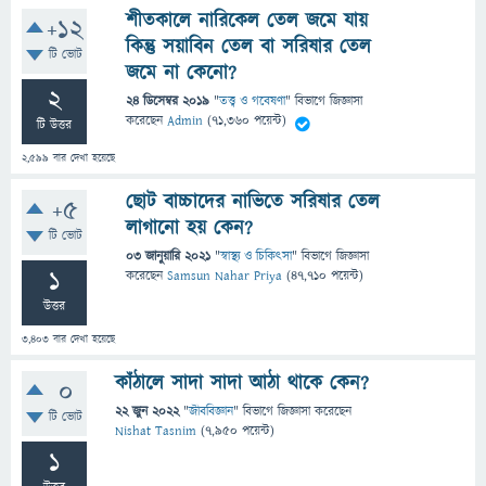
শীতকালে নারিকেল তেল জমে যায়
+12
কিন্তু সয়াবিন তেল বা সরিষার তেল
টি ভোট
জমে না কেনো?
2
24 ডিসেম্বর 2019
"
তত্ত্ব ও গবেষণা
" বিভাগে
জিজ্ঞাসা
করেছেন
Admin
(
71,360
পয়েন্ট)
টি উত্তর
2,599
বার দেখা হয়েছে
ছোট বাচ্চাদের নাভিতে সরিষার তেল
+5
লাগানো হয় কেন?
টি ভোট
03 জানুয়ারি 2021
"
স্বাস্থ্য ও চিকিৎসা
" বিভাগে
জিজ্ঞাসা
1
করেছেন
Samsun Nahar Priya
(
47,710
পয়েন্ট)
উত্তর
3,403
বার দেখা হয়েছে
কাঁঠালে সাদা সাদা আঠা থাকে কেন?
0
22 জুন 2022
"
জীববিজ্ঞান
" বিভাগে
জিজ্ঞাসা
করেছেন
টি ভোট
Nishat Tasnim
(
7,950
পয়েন্ট)
1