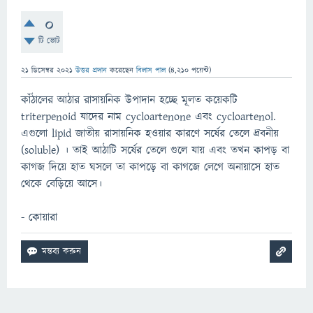
0
টি ভোট
21 ডিসেম্বর 2021
উত্তর প্রদান
করেছেন
বিলাস পাল
(
4,210
পয়েন্ট)
কাঁঠালের আঠার রাসায়নিক উপাদান হচ্ছে মূলত কয়েকটি
triterpenoid যাদের নাম cycloartenone এবং cycloartenol.
এগুলো lipid জাতীয় রাসায়নিক হওয়ার কারণে সর্ষের তেলে দ্রবনীয়
(soluble) । তাই আঠাটি সর্ষের তেলে গুলে যায় এবং তখন কাপড় বা
কাগজ দিয়ে হাত ঘসলে তা কাপড়ে বা কাগজে লেগে অনায়াসে হাত
থেকে বেড়িয়ে আসে।
- কোয়ারা