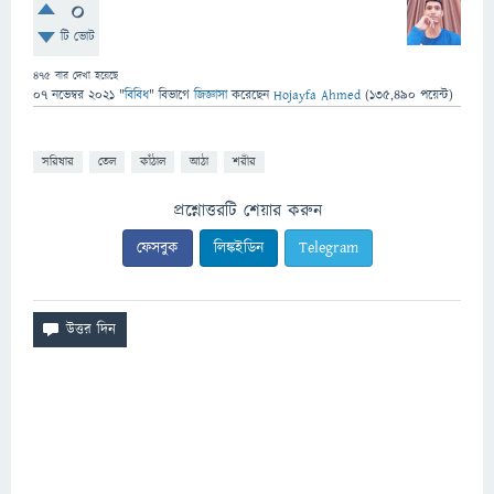
0
টি ভোট
475
বার দেখা হয়েছে
07 নভেম্বর 2021
"
বিবিধ
" বিভাগে
জিজ্ঞাসা
করেছেন
Hojayfa Ahmed
(
135,490
পয়েন্ট)
সরিষার
তেল
কাঁঠাল
আঠা
শরীর
প্রশ্নোত্তরটি শেয়ার করুন
ফেসবুক
লিঙ্কইডিন
Telegram