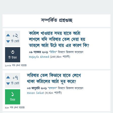
সম্পর্কিত প্রশ্নগুচ্ছ
কাঠাল খাওয়ার সময় হাতে আঠা
+2
লাগলে যদি সরিষার তেল দেয়া হয়
টি ভোট
তাহলে আঠা উঠে যায় এর কারণ কি?
3
09 নভেম্বর 2021
"
বিবিধ
" বিভাগে
জিজ্ঞাসা
করেছেন
Hojayfa Ahmed
(
135,490
পয়েন্ট)
টি উত্তর
1,009
বার দেখা হয়েছে
সরিষার তেল কিভাবে হাতে লেগে
+7
থাকা কাঁঠালের আঠা দূর করে?
টি ভোট
03 জানুয়ারি 2021
"
রসায়ন
" বিভাগে
জিজ্ঞাসা
করেছেন
1
Hasan Saikat
(
3,310
পয়েন্ট)
উত্তর
910
বার দেখা হয়েছে