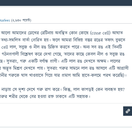
Nafees
(
2,630
পয়েন্ট)
িত আলো আমাদের চোখের রেটিনায় অবস্থিত কোন কোষে (cone cell) আঘাত
থ্য-সম্বলিত বার্তা প্রেরিত হয়। ফলে আমরা বিভিন্ন বস্তুর রঙের তফাৎ বুঝতে
 cell লাল, সবুজ ও নীল রঙ চিহ্নিত করতে পারে। অন্য সব রঙ এই তিনটি
ের গঠনপ্রণালী বিশ্লেষণ করে দেখা গেছে, তাদের কাছে কেবল নীল ও সবুজ রঙ
ে। সুতরাং, গরু একটি বর্ণান্ধ প্রাণী। এটি লাল রঙ দেখতে অক্ষম। লালের
 অদ্ভূত মিশ্রণ দেখতে পায়। সুতরাং গরুর সামনে লাল রঙ আসলে এটি আগ্রাসী
বানীর গরুকে ঘাস খাওয়াতে গিয়ে যার প্রমাণ আমি হাতে-কলমে পরখ করেছি)।
াড়ায় সে দৃশ্য দেখে গরু রাগ করে। কিন্তু, লাল কাপড়ই কেন ব্যবহৃত হয়?
গরুর শরীর থেকে বের হওয়া রক্ত ঢাকতে এটি সহায়ক।