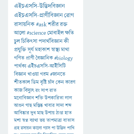
এইচএসসি-উদ্ভিদবিজ্ঞান
এইচএসসি-প্রাণীবিজ্ঞান
রোগ
রাসায়নিক
#ask
শরীর
রক্ত
আলো
#science
মোবাইল
ক্ষতি
চুল
চিকিৎসা
পদার্থবিজ্ঞান
কী
প্রযুক্তি
সূর্য
মহাকাশ
স্বাস্থ্য
মাথা
গণিত
প্রাণী
বৈজ্ঞানিক
#biology
পার্থক্য
এইচএসসি-আইসিটি
বিজ্ঞান
খাওয়া
গরম
#জানতে
শীতকাল
ডিম
বৃষ্টি
চাঁদ
কেন
কারণ
কাজ
বিদ্যুৎ
রং
সাপ
রাত
মনোবিজ্ঞান
শক্তি
উপকারিতা
লাল
আগুন
গাছ
মস্তিষ্ক
খাবার
সাদা
শব্দ
আবিষ্কার
দুধ
মাছ
উপায়
ঠাণ্ডা
হাত
মশা
স্বপ্ন
ব্যাথা
ভয়
তাপমাত্রা
বাতাস
গ্রহ
রসায়ন
কালো
গ্যাস
পা
উদ্ভিদ
পাখি