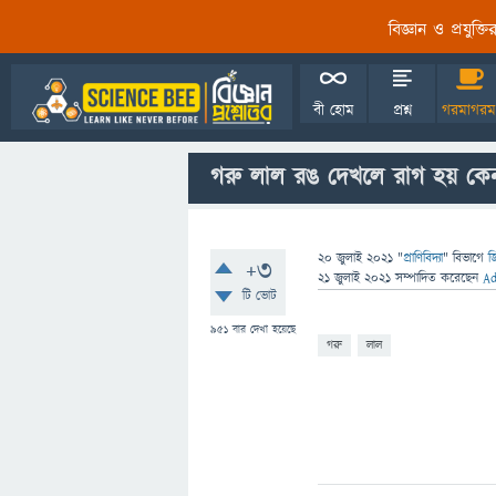
বিজ্ঞান ও প্রযুক্
বী হোম
প্রশ্ন
গরমাগরম
গরু লাল রঙ দেখলে রাগ হয় কে
20 জুলাই 2021
"
প্রাণিবিদ্যা
" বিভাগে
জ
+3
21 জুলাই 2021
সম্পাদিত
করেছেন
A
টি ভোট
951
বার দেখা হয়েছে
গরু
লাল