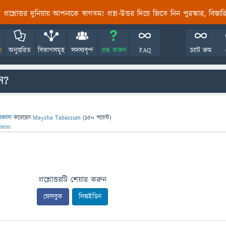
তির প্রশ্নোত্তর দুনিয়ায় আপনাকে স্বাগতম! প্রশ্ন-উত্তর দিয়ে জিতে নিন পুরস্কার, বিস্ত
!
অনুত্তরিত
বিভাগসমূহ
সদস্যবৃন্দ
প্রশ্ন করুন
FAQ
চ্যাট রুম
ন?
িজ্ঞাসা
করেছেন
Maysha Tabassum
(
150
পয়েন্ট)
dmin
প্রশ্নোত্তরটি শেয়ার করুন
ফেসবুক
লিঙ্কইডিন