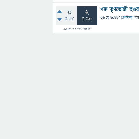
গরু তৃণভোজী হওয়া 
0
2
06 মে 2022
"
প্রাণিবিদ্যা
" বি
টি ভোট
টি উত্তর
9,020
বার দেখা হয়েছে