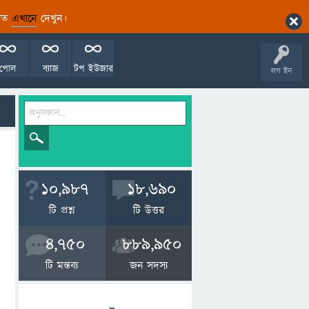
ারিত
এখানে
দেখুন।
পোল
ব্যাজ
টপ ইউজার
লগ ইন
10,987
18,690
টি প্রশ্ন
টি উত্তর
4,750
889,950
টি মন্তব্য
জন সদস্য