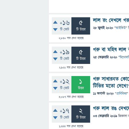
লাল রং দেখলে গরু 
+16
5
28 জুলাই 2020
"
আইকিউ
" 
টি ভোট
টি উত্তর
2,830
বার দেখা হয়েছে
গরু বা মহিষ লাল 
+19
5
25 ফেব্রুয়ারি 2020
"
মিথোল
টি ভোট
টি উত্তর
2,922
বার দেখা হয়েছে
গরু সাধারনত কোন
+12
1
টিভির মতো দেখে?
টি ভোট
উত্তর
11 অগাস্ট 2020
"
প্রাণিবিদ্যা
"
3,087
বার দেখা হয়েছে
গরু লাল রঙ দেখলে
+17
2
03 ফেব্রুয়ারি 2019
জিজ্ঞাসা
টি ভোট
টি উত্তর
1,233
বার দেখা হয়েছে