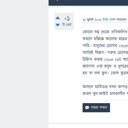
+1
21 জুলাই 2021
উত্তর প্রদান
করেছেন
টি ভোট
কোনো বস্তু থেকে প্রতিফল
করলে মস্তিষ্কে আলোর রঙের ত
পারি। মানুষের চোখের cone
বর্ণেরই মিশ্রণ। গরুর চোখ
চিহ্নিত করার cone cell আছ
জায়গায় এরা হলুদ ও ধূসরের
হয় তা বলা ভুল। (কাল কুর
আসলে ম্যাটাডর যখন কাপড় ন
কারণ বুল-ফাইট চলাকালীন 