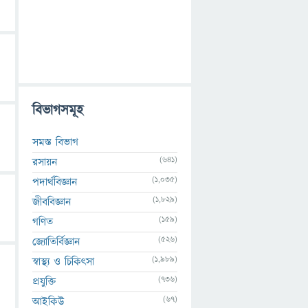
বিভাগসমূহ
সমস্ত বিভাগ
(641)
রসায়ন
(1,035)
পদার্থবিজ্ঞান
(1,829)
জীববিজ্ঞান
(159)
গণিত
(526)
জ্যোতির্বিজ্ঞান
(1,989)
স্বাস্থ্য ও চিকিৎসা
(736)
প্রযুক্তি
(67)
আইকিউ