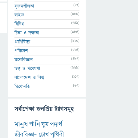
(81)
সৃজনশীলতা
(388)
লাইফ
(749)
বিবিধ
(385)
চিন্তা ও দক্ষতা
(620)
প্রাণিবিদ্যা
(225)
পরিবেশ
(487)
মনোবিজ্ঞান
(669)
তত্ত্ব ও গবেষণা
(112)
বাংলাদেশ ও বিশ্ব
(62)
মিথোলজি
সর্বাপেক্ষা জনপ্রিয় ট্যাগসমূহ
মানুষ
পানি
ঘুম
পদার্থ
-
জীববিজ্ঞান
চোখ
পৃথিবী