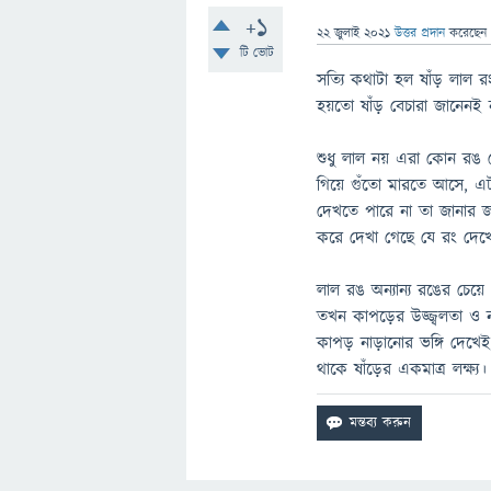
+1
22 জুলাই 2021
উত্তর প্রদান
করেছে
টি ভোট
সত্যি কথাটা হল ষাঁড় লাল র
হয়তো ষাঁড় বেচারা জানেনই 
শুধু লাল নয় এরা কোন রঙ
গিয়ে গুঁতো মারতে আসে, এ
দেখতে পারে না তা জানার জন
করে দেখা গেছে যে রং দেখে ন
লাল রঙ অন্যান্য রঙের চেয়ে
তখন কাপড়ের উজ্জ্বলতা ও ন
কাপড় নাড়ানোর ভঙ্গি দেখে
থাকে ষাঁড়ের একমাত্র লক্ষ্য।