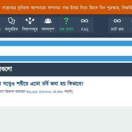
তির প্রশ্নোত্তর দুনিয়ায় আপনাকে স্বাগতম! প্রশ্ন-উত্তর দিয়ে জিতে নিন পুরস্কার, বিস্ত
!
অনুত্তরিত
বিভাগসমূহ
সদস্যবৃন্দ
প্রশ্ন করুন
FAQ
চ্যাট রুম
্নগুলো
সত্ত্বেও শরীরে এতো চর্বি জমা হয় কিভাবে?
ভাগে
জিজ্ঞাসা
করেছেন
Reyajur Rahman
(
9,290
পয়েন্ট)