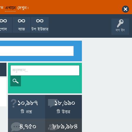
ারিত
এখানে
দেখুন।
পোল
ব্যাজ
টপ ইউজার
লগ ইন
10,987
18,690
টি প্রশ্ন
টি উত্তর
4,750
889,984