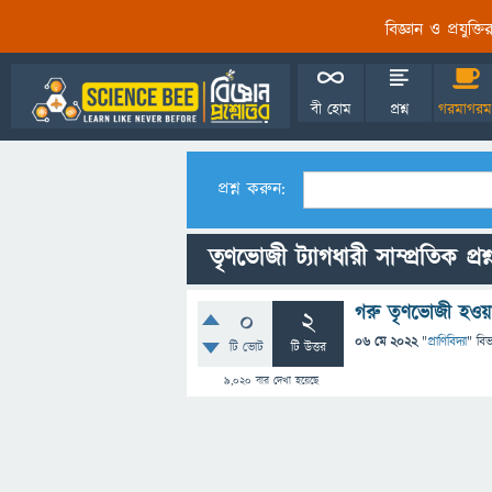
বিজ্ঞান ও প্রযুক্
বী হোম
প্রশ্ন
গরমাগরম
প্রশ্ন করুন:
তৃণভোজী ট্যাগধারী সাম্প্রতিক প্রশ
গরু তৃণভোজী হওয়া 
0
2
06 মে 2022
"
প্রাণিবিদ্যা
" বি
টি ভোট
টি উত্তর
9,020
বার দেখা হয়েছে