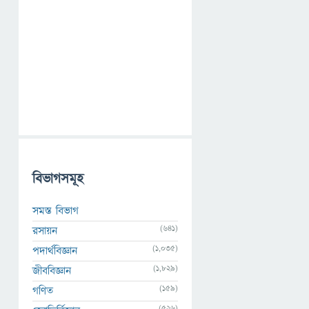
বিভাগসমূহ
সমস্ত বিভাগ
(641)
রসায়ন
(1,035)
পদার্থবিজ্ঞান
(1,829)
জীববিজ্ঞান
(159)
গণিত
(526)