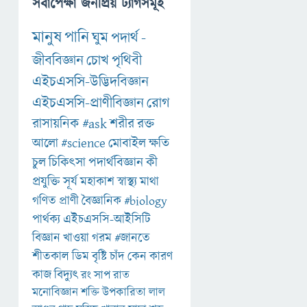
সর্বাপেক্ষা জনপ্রিয় ট্যাগসমূহ
মানুষ
পানি
ঘুম
পদার্থ
-
জীববিজ্ঞান
চোখ
পৃথিবী
এইচএসসি-উদ্ভিদবিজ্ঞান
এইচএসসি-প্রাণীবিজ্ঞান
রোগ
রাসায়নিক
#ask
শরীর
রক্ত
আলো
#science
মোবাইল
ক্ষতি
চুল
চিকিৎসা
পদার্থবিজ্ঞান
কী
প্রযুক্তি
সূর্য
মহাকাশ
স্বাস্থ্য
মাথা
গণিত
প্রাণী
বৈজ্ঞানিক
#biology
পার্থক্য
এইচএসসি-আইসিটি
বিজ্ঞান
খাওয়া
গরম
#জানতে
শীতকাল
ডিম
বৃষ্টি
চাঁদ
কেন
কারণ
কাজ
বিদ্যুৎ
রং
সাপ
রাত
মনোবিজ্ঞান
শক্তি
উপকারিতা
লাল