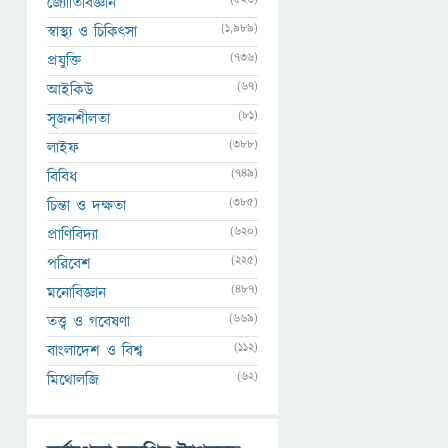
জ্যোতির্বিজ্ঞান
(1,989)
স্বাস্থ্য ও চিকিৎসা
(736)
প্রযুক্তি
(67)
আইকিউ
(81)
সৃজনশীলতা
(388)
লাইফ
(749)
বিবিধ
(385)
চিন্তা ও দক্ষতা
(620)
প্রাণিবিদ্যা
(225)
পরিবেশ
(487)
মনোবিজ্ঞান
(669)
তত্ত্ব ও গবেষণা
(112)
বাংলাদেশ ও বিশ্ব
(62)
মিথোলজি