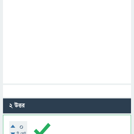
2
উত্তর
0
টি ভোট