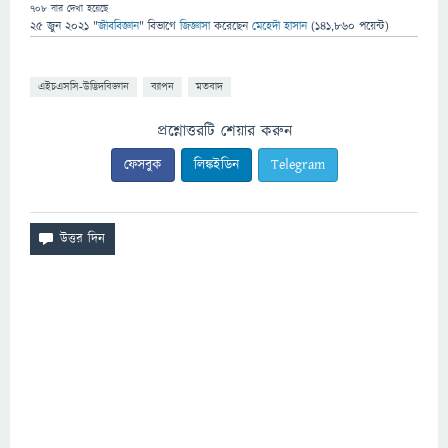
708
বার দেখা হয়েছে
25 জুন 2021
"
জীববিজ্ঞান
" বিভাগে
জিজ্ঞাসা
করেছেন
মেহেদী হাসান
(
141,860
পয়েন্ট)
এইচএসসি-উদ্ভিদবিজ্ঞান
ব্যাপন
মতবাদ
প্রশ্নোত্তরটি শেয়ার করুন
ফেসবুক
লিঙ্কইডিন
Telegram