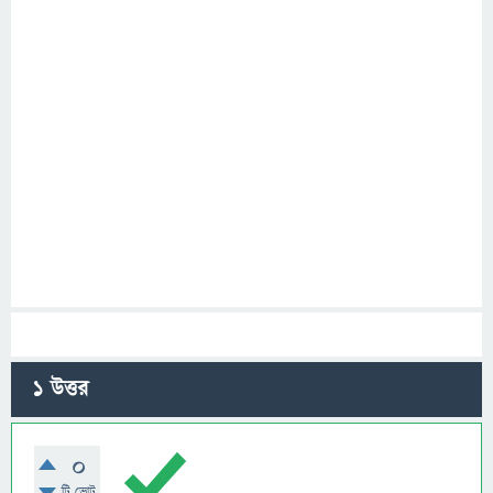
1
উত্তর
0
টি ভোট