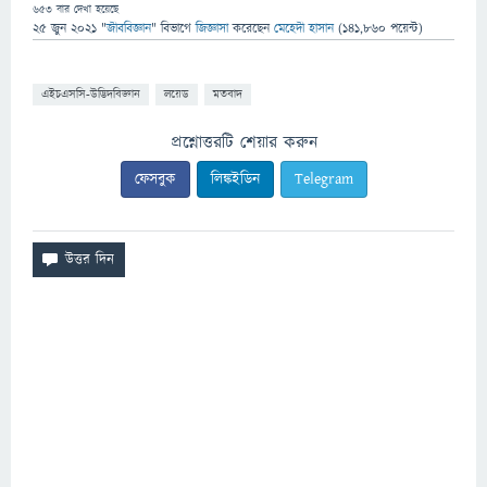
653
বার দেখা হয়েছে
25 জুন 2021
"
জীববিজ্ঞান
" বিভাগে
জিজ্ঞাসা
করেছেন
মেহেদী হাসান
(
141,860
পয়েন্ট)
এইচএসসি-উদ্ভিদবিজ্ঞান
লয়েড
মতবাদ
প্রশ্নোত্তরটি শেয়ার করুন
ফেসবুক
লিঙ্কইডিন
Telegram