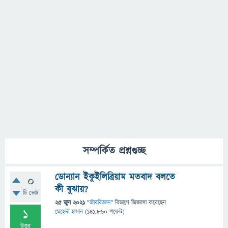
সম্পর্কিত প্রশ্নগুচ্ছ
ডোন্যান ইকুইলিব্রিয়াম মতবাদ বলতে
0
কী বুঝায়?
টি ভোট
25 জুন 2021
"
জীববিজ্ঞান
" বিভাগে
জিজ্ঞাসা
করেছেন
1
মেহেদী হাসান
(
141,860
পয়েন্ট)
উত্তর