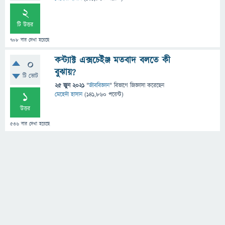
2
টি উত্তর
708
বার দেখা হয়েছে
কন্ট্যাক্ট এক্সচেইঞ্জ মতবাদ বলতে কী
0
বুঝায়?
টি ভোট
25 জুন 2021
"
জীববিজ্ঞান
" বিভাগে
জিজ্ঞাসা
করেছেন
1
মেহেদী হাসান
(
141,860
পয়েন্ট)
উত্তর
536
বার দেখা হয়েছে