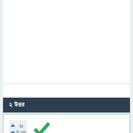
2
উত্তর
0
টি ভোট