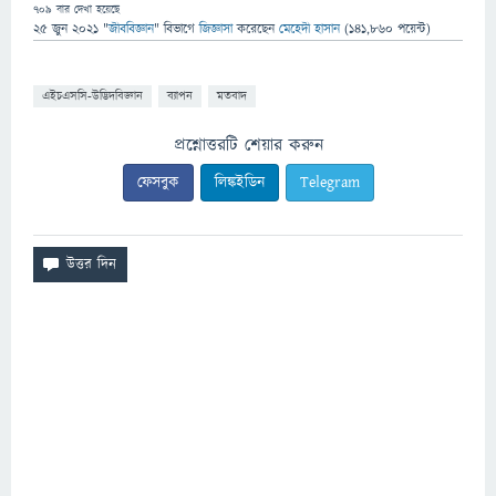
709
বার দেখা হয়েছে
25 জুন 2021
"
জীববিজ্ঞান
" বিভাগে
জিজ্ঞাসা
করেছেন
মেহেদী হাসান
(
141,860
পয়েন্ট)
এইচএসসি-উদ্ভিদবিজ্ঞান
ব্যাপন
মতবাদ
প্রশ্নোত্তরটি শেয়ার করুন
ফেসবুক
লিঙ্কইডিন
Telegram