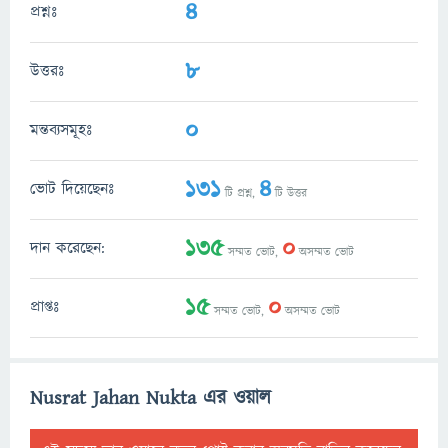
4
প্রশ্নঃ
8
উত্তরঃ
0
মন্তব্যসমূহঃ
131
4
ভোট দিয়েছেনঃ
টি প্রশ্ন,
টি উত্তর
135
0
দান করেছেন:
সম্মত ভোট,
অসম্মত ভোট
15
0
প্রাপ্তঃ
সম্মত ভোট,
অসম্মত ভোট
Nusrat Jahan Nukta এর ওয়াল