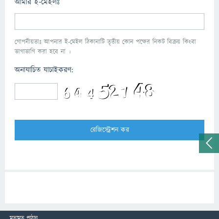
আমার ই-মেইলঃ
গোপনীয়তাঃ আপনার ই-মেইল ঠিকানাটি তৃতীয় কোন পক্ষের নিকট বিক্রয় কিংবা
ভাগাভাগি করা হবে না ।
অনাযাচিত যাচাইকরণ:
মতামত পাঠান