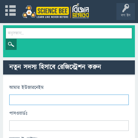
লগ ইন
নতুন সদস্য হিসাবে রেজিস্ট্রেশন করুন
আমার ইউজারনেইম
পাসওয়ার্ডঃ