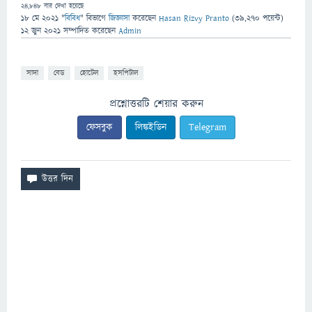
24,848
বার দেখা হয়েছে
18 মে 2021
"
বিবিধ
" বিভাগে
জিজ্ঞাসা
করেছেন
Hasan Rizvy Pranto
(
39,270
পয়েন্ট)
12 জুন 2021
সম্পাদিত
করেছেন
Admin
সাদা
বেড
হোটেল
হসপিটাল
প্রশ্নোত্তরটি শেয়ার করুন
ফেসবুক
লিঙ্কইডিন
Telegram