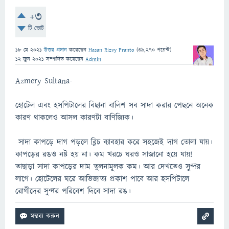
+3
টি ভোট
18 মে 2021
উত্তর প্রদান
করেছেন
Hasan Rizvy Pranto
(
39,270
পয়েন্ট)
12 জুন 2021
সম্পাদিত
করেছেন
Admin
Azmery Sultana-
হোটেল এবং হসপিটালের বিছানা বালিশ সব সাদা করার পেছনে অনেক
কারণ থাকলেও আসল কারণটা বাণিজ্যিক।
সাদা কাপড়ে দাগ পড়লে ব্লিচ ব্যাবহার করে সহজেই দাগ তোলা যায়।
কাপড়ের রঙও নষ্ট হয় না। কম খরচে ঘরও সাজানো হয়ে যায়!
তাছাড়া সাদা কাপড়ের দাম তুলনামূলক কম। আর দেখতেও সুন্দর
লাগে। হোটেলের ঘরে আভিজাত্য প্রকাশ পাবে আর হসপিটালে
রোগীদের সুন্দর পরিবেশ দিবে সাদা রঙ।