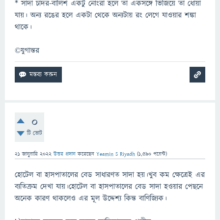
* সাদা চাদর-বালিশ একটু নোংরা হলে তা একসঙ্গে ভিজিয়ে তা ধোয়া
যায়। অন্য রঙের হলে একটা থেকে অন্যটায় রং লেগে যাওয়ার শঙ্কা
থাকে।
©যুগান্তর
0
টি ভোট
21 জানুয়ারি 2022
উত্তর প্রদান
করেছেন
Yeamin S Riyadh
(
1,590
পয়েন্ট)
হোটেল বা হাসপাতালের বেড সাধারণত সাদা হয়।খুব কম ক্ষেত্রেই এর
ব্যতিক্রম দেখা যায়।হোটেল বা হাসপাতালের বেড সাদা হওয়ার পেছনে
অনেক কারণ থাকলেও এর মূল উদ্দেশ্য কিন্ত বাণিজ্যিক।