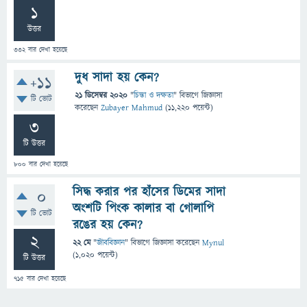
1
উত্তর
332
বার দেখা হয়েছে
দুধ সাদা হয় কেন?
+11
21 ডিসেম্বর 2020
"
চিন্তা ও দক্ষতা
" বিভাগে
জিজ্ঞাসা
টি ভোট
করেছেন
Zubayer Mahmud
(
11,220
পয়েন্ট)
3
টি উত্তর
800
বার দেখা হয়েছে
সিদ্ধ করার পর হাঁসের ডিমের সাদা
0
অংশটি পিংক কালার বা গোলাপি
টি ভোট
রঙের হয় কেন?
2
22 মে
"
জীববিজ্ঞান
" বিভাগে
জিজ্ঞাসা
করেছেন
Mynul
(
1,020
পয়েন্ট)
টি উত্তর
715
বার দেখা হয়েছে