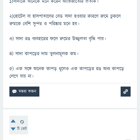
১)সাদাকে অনেকে মনে করেন আভিজাত্যের প্রতীক।
২)হোটেল বা হাসপাতালের বেড সাদা হওয়ার কারণে রুমে ঢুকলে
রুমকে বেশি সুন্দর ও পরিষ্কার মনে হয়।
৩) সাদা রঙ ব্যবহারের ফলে রুমের উজ্জ্বলতা বৃদ্ধি পায়।
৪) সাদা কাপড়ের দাম তুলনামূলক কম।
৫) এক সঙ্গে অনেক কাপড় ধূলেও এক কাপড়ের রঙ অন্য কাপড়ে
লেগে যায় না।
0
টি ভোট