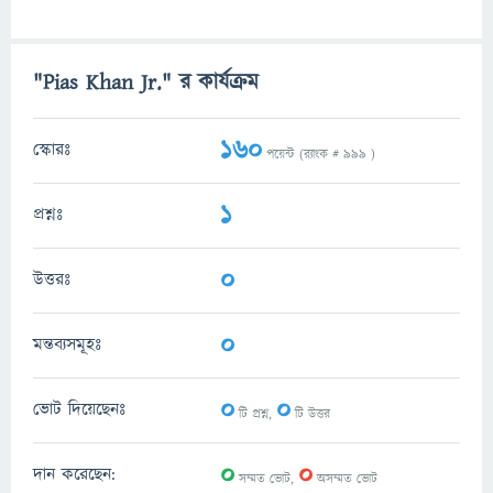
"Pias Khan Jr." র কার্যক্রম
160
স্কোরঃ
পয়েন্ট (র‌্যাংক #
999
)
1
প্রশ্নঃ
0
উত্তরঃ
0
মন্তব্যসমূহঃ
0
0
ভোট দিয়েছেনঃ
টি প্রশ্ন,
টি উত্তর
0
0
দান করেছেন:
সম্মত ভোট,
অসম্মত ভোট