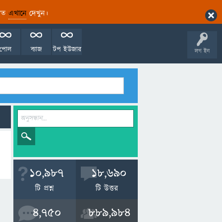
ারিত
এখানে
দেখুন।
পোল
ব্যাজ
টপ ইউজার
লগ ইন
10,987
18,690
টি প্রশ্ন
টি উত্তর
4,750
889,984