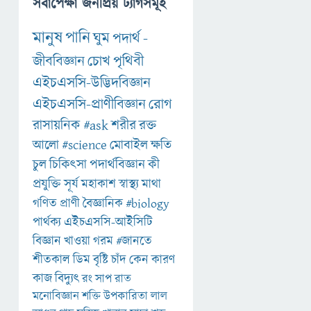
সর্বাপেক্ষা জনপ্রিয় ট্যাগসমূহ
মানুষ
পানি
ঘুম
পদার্থ
-
জীববিজ্ঞান
চোখ
পৃথিবী
এইচএসসি-উদ্ভিদবিজ্ঞান
এইচএসসি-প্রাণীবিজ্ঞান
রোগ
রাসায়নিক
#ask
শরীর
রক্ত
আলো
#science
মোবাইল
ক্ষতি
চুল
চিকিৎসা
পদার্থবিজ্ঞান
কী
প্রযুক্তি
সূর্য
মহাকাশ
স্বাস্থ্য
মাথা
গণিত
প্রাণী
বৈজ্ঞানিক
#biology
পার্থক্য
এইচএসসি-আইসিটি
বিজ্ঞান
খাওয়া
গরম
#জানতে
শীতকাল
ডিম
বৃষ্টি
চাঁদ
কেন
কারণ
কাজ
বিদ্যুৎ
রং
সাপ
রাত
মনোবিজ্ঞান
শক্তি
উপকারিতা
লাল