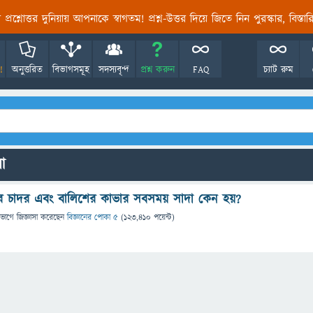
তির প্রশ্নোত্তর দুনিয়ায় আপনাকে স্বাগতম! প্রশ্ন-উত্তর দিয়ে জিতে নিন পুরস্কার, বিস্ত
!
অনুত্তরিত
বিভাগসমূহ
সদস্যবৃন্দ
প্রশ্ন করুন
FAQ
চ্যাট রুম
লো
র চাদর এবং বালিশের কাভার সবসময় সাদা কেন হয়?
িভাগে
জিজ্ঞাসা
করেছেন
বিজ্ঞানের পোকা ৫
(
123,410
পয়েন্ট)