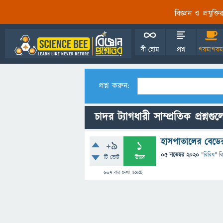
বিজ্ঞান ও প্রযুক্
বী হোম
প্রশ্ন
গরমাগরম
প্রশ্ন করুন:
চাদর ট্যাগধারী সাম্প্রতিক প্রশ্নগু
হাসপাতালের বেডে
+9
1
05 নভেম্বর 2020
"
বিবিধ
" ব
টি ভোট
উত্তর
607
বার দেখা হয়েছে