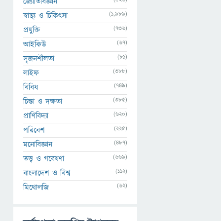
জ্যোতির্বিজ্ঞান
(1,989)
স্বাস্থ্য ও চিকিৎসা
(736)
প্রযুক্তি
(67)
আইকিউ
(81)
সৃজনশীলতা
(388)
লাইফ
(749)
বিবিধ
(385)
চিন্তা ও দক্ষতা
(620)
প্রাণিবিদ্যা
(225)
পরিবেশ
(487)
মনোবিজ্ঞান
(669)
তত্ত্ব ও গবেষণা
(112)
বাংলাদেশ ও বিশ্ব
(62)
মিথোলজি