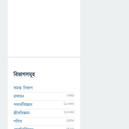
বিভাগসমূহ
সমস্ত বিভাগ
(641)
রসায়ন
(1,035)
পদার্থবিজ্ঞান
(1,829)
জীববিজ্ঞান
(159)
গণিত
(526)