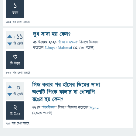
1
উত্তর
332
বার দেখা হয়েছে
দুধ সাদা হয় কেন?
+11
21 ডিসেম্বর 2020
"
চিন্তা ও দক্ষতা
" বিভাগে
জিজ্ঞাসা
টি ভোট
করেছেন
Zubayer Mahmud
(
11,220
পয়েন্ট)
3
টি উত্তর
800
বার দেখা হয়েছে
সিদ্ধ করার পর হাঁসের ডিমের সাদা
0
অংশটি পিংক কালার বা গোলাপি
টি ভোট
রঙের হয় কেন?
2
22 মে
"
জীববিজ্ঞান
" বিভাগে
জিজ্ঞাসা
করেছেন
Mynul
(
1,020
পয়েন্ট)
টি উত্তর
719
বার দেখা হয়েছে