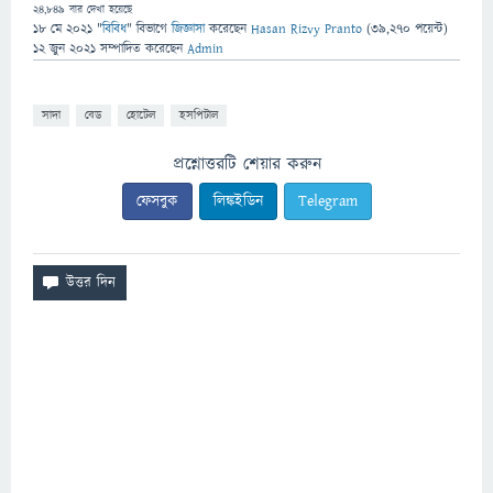
24,849
বার দেখা হয়েছে
18 মে 2021
"
বিবিধ
" বিভাগে
জিজ্ঞাসা
করেছেন
Hasan Rizvy Pranto
(
39,270
পয়েন্ট)
12 জুন 2021
সম্পাদিত
করেছেন
Admin
সাদা
বেড
হোটেল
হসপিটাল
প্রশ্নোত্তরটি শেয়ার করুন
ফেসবুক
লিঙ্কইডিন
Telegram