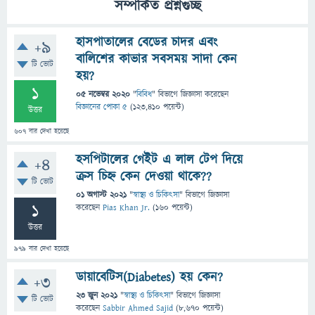
সম্পর্কিত প্রশ্নগুচ্ছ
হাসপাতালের বেডের চাদর এবং
+9
বালিশের কাভার সবসময় সাদা কেন
টি ভোট
হয়?
1
05 নভেম্বর 2020
"
বিবিধ
" বিভাগে
জিজ্ঞাসা
করেছেন
বিজ্ঞানের পোকা ৫
(
123,410
পয়েন্ট)
উত্তর
607
বার দেখা হয়েছে
হসপিটালের গেইট এ লাল টেপ দিয়ে
+4
ক্রস চিহ্ন কেন দেওয়া থাকে??
টি ভোট
01 অগাস্ট 2021
"
স্বাস্থ্য ও চিকিৎসা
" বিভাগে
জিজ্ঞাসা
1
করেছেন
Pias Khan Jr.
(
160
পয়েন্ট)
উত্তর
979
বার দেখা হয়েছে
ডায়াবেটিস(Diabetes) হয় কেন?
+3
23 জুন 2021
"
স্বাস্থ্য ও চিকিৎসা
" বিভাগে
জিজ্ঞাসা
টি ভোট
করেছেন
Sabbir Ahmed Sajid
(
8,670
পয়েন্ট)