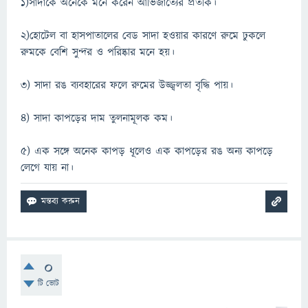
১)সাদাকে অনেকে মনে করেন আভিজাত্যের প্রতীক।
২)হোটেল বা হাসপাতালের বেড সাদা হওয়ার কারণে রুমে ঢুকলে
রুমকে বেশি সুন্দর ও পরিষ্কার মনে হয়।
৩) সাদা রঙ ব্যবহারের ফলে রুমের উজ্জ্বলতা বৃদ্ধি পায়।
৪) সাদা কাপড়ের দাম তুলনামূলক কম।
৫) এক সঙ্গে অনেক কাপড় ধূলেও এক কাপড়ের রঙ অন্য কাপড়ে
লেগে যায় না।
0
টি ভোট