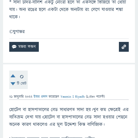
* সাদা চাদর-বালিশ একটু নোংরা হলে তা একসঙ্গে ভিজিয়ে তা ধোয়া
যায়। অন্য রঙের হলে একটা থেকে অন্যটায় রং লেগে যাওয়ার শঙ্কা
থাকে।
©যুগান্তর
0
টি ভোট
21 জানুয়ারি 2022
উত্তর প্রদান
করেছেন
Yeamin S Riyadh
(
1,590
পয়েন্ট)
হোটেল বা হাসপাতালের বেড সাধারণত সাদা হয়।খুব কম ক্ষেত্রেই এর
ব্যতিক্রম দেখা যায়।হোটেল বা হাসপাতালের বেড সাদা হওয়ার পেছনে
অনেক কারণ থাকলেও এর মূল উদ্দেশ্য কিন্ত বাণিজ্যিক।