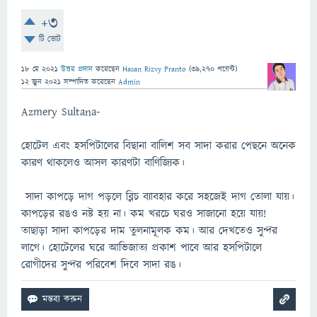
+3
টি ভোট
18 মে 2021
উত্তর প্রদান
করেছেন
Hasan Rizvy Pranto
(
39,270
পয়েন্ট)
12 জুন 2021
সম্পাদিত
করেছেন
Admin
Azmery Sultana-
হোটেল এবং হসপিটালের বিছানা বালিশ সব সাদা করার পেছনে অনেক
কারণ থাকলেও আসল কারণটা বাণিজ্যিক।
সাদা কাপড়ে দাগ পড়লে ব্লিচ ব্যাবহার করে সহজেই দাগ তোলা যায়।
কাপড়ের রঙও নষ্ট হয় না। কম খরচে ঘরও সাজানো হয়ে যায়!
তাছাড়া সাদা কাপড়ের দাম তুলনামূলক কম। আর দেখতেও সুন্দর
লাগে। হোটেলের ঘরে আভিজাত্য প্রকাশ পাবে আর হসপিটালে
রোগীদের সুন্দর পরিবেশ দিবে সাদা রঙ।