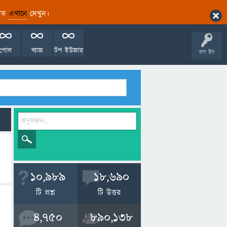
ারিত
এখানে
দেখুন।
পোল
ব্যাজ
টপ ইউজার
লগ ইন
10,989
18,690
টি প্রশ্ন
টি উত্তর
4,750
890,138