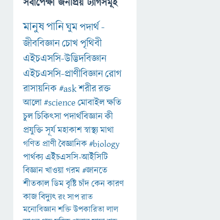
সর্বাপেক্ষা জনপ্রিয় ট্যাগসমূহ
মানুষ
পানি
ঘুম
পদার্থ
-
জীববিজ্ঞান
চোখ
পৃথিবী
এইচএসসি-উদ্ভিদবিজ্ঞান
এইচএসসি-প্রাণীবিজ্ঞান
রোগ
রাসায়নিক
#ask
শরীর
রক্ত
আলো
#science
মোবাইল
ক্ষতি
চুল
চিকিৎসা
পদার্থবিজ্ঞান
কী
প্রযুক্তি
সূর্য
মহাকাশ
স্বাস্থ্য
মাথা
গণিত
প্রাণী
বৈজ্ঞানিক
#biology
পার্থক্য
এইচএসসি-আইসিটি
বিজ্ঞান
খাওয়া
গরম
#জানতে
শীতকাল
ডিম
বৃষ্টি
চাঁদ
কেন
কারণ
কাজ
বিদ্যুৎ
রং
সাপ
রাত
মনোবিজ্ঞান
শক্তি
উপকারিতা
লাল