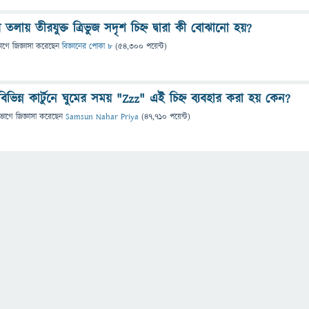
 তলায় তীরযুক্ত ত্রিভুজ সদৃশ চিহ্ন দ্বারা কী বােঝানাে হয়?
ভাগে
জিজ্ঞাসা
করেছেন
বিজ্ঞানের পোকা ৮
(
54,300
পয়েন্ট)
িভিন্ন কার্টুনে ঘুমের সময় "Zzz" এই চিহ্ন ব্যবহার করা হয় কেন?
িভাগে
জিজ্ঞাসা
করেছেন
Samsun Nahar Priya
(
47,710
পয়েন্ট)