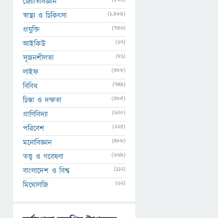
জ্যোতির্বিজ্ঞান
(1,989)
স্বাস্থ্য ও চিকিৎসা
(736)
প্রযুক্তি
(67)
আইকিউ
(81)
সৃজনশীলতা
(388)
লাইফ
(749)
বিবিধ
(385)
চিন্তা ও দক্ষতা
(620)
প্রাণিবিদ্যা
(225)
পরিবেশ
(488)
মনোবিজ্ঞান
(669)
তত্ত্ব ও গবেষণা
(112)
বাংলাদেশ ও বিশ্ব
(62)
মিথোলজি