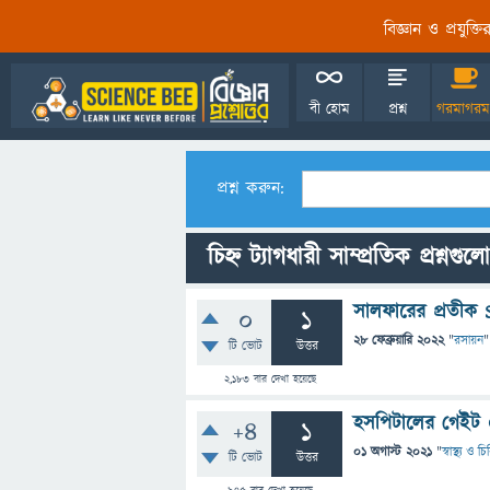
বিজ্ঞান ও প্রযুক্
বী হোম
প্রশ্ন
গরমাগরম
প্রশ্ন করুন:
চিহ্ন ট্যাগধারী সাম্প্রতিক প্রশ্নগুলো
সালফারের প্রতীক 
0
1
28 ফেব্রুয়ারি 2022
"
রসায়ন
"
টি ভোট
উত্তর
2,183
বার দেখা হয়েছে
হসপিটালের গেইট এ
+4
1
01 অগাস্ট 2021
"
স্বাস্থ্য ও 
টি ভোট
উত্তর