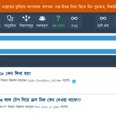
তির প্রশ্নোত্তর দুনিয়ায় আপনাকে স্বাগতম! প্রশ্ন-উত্তর দিয়ে জিতে নিন পুরস্কার, বিস্ত
!
অনুত্তরিত
বিভাগসমূহ
সদস্যবৃন্দ
প্রশ্ন করুন
FAQ
চ্যাট রুম
S8 কেন লিখা হয়?
 বিভাগে
জিজ্ঞাসা
করেছেন
Sadia Chowdhury
(
17,760
পয়েন্ট)
 লাল টেপ দিয়ে ক্রস চিহ্ন কেন দেওয়া থাকে??
চিকিৎসা
" বিভাগে
জিজ্ঞাসা
করেছেন
Pias Khan Jr.
(
160
পয়েন্ট)