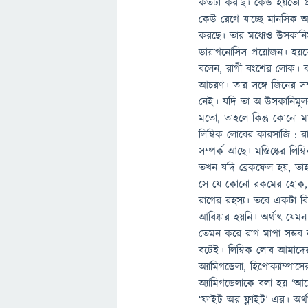
কতটা করছি। কেউ হয়তো প্র
কেউ রেগে যাচ্ছে মানসিক অস
করছে। তার মধ্যেও উসকানি
ডায়াগনোসিস প্রয়োজন। হয়ত
বলেন, রাগী বংশের লোক। বল
আচরণ। তার সঙ্গে জিনের সম্
নেই। যদি তা অ-উসকানিমূল
মতো, তাহলে কিন্তু কোনো ম
লিম্বিক লোবের কারসাজি : রা
সম্পর্ক আছে। মস্তিষ্কের ল
তখন যদি ব্রেকফেল হয়, তাহ
সে যে কোনো রকমের হোক, 
রাগের রহস্য। তবে একটা বি
আবিষ্কার হয়নি। অর্থাৎ যেমন 
তেমন করে রাগ মাপা সম্ভব 
বটেই। লিম্বিক লোব আমাদের ক
অ্যামিগডেলা, হিপোক্যাম্পাসে
অ্যামিগডেলাকে বলা হয় ‘আবে
‘ফাইট অর ফ্লাইট’-এর। অর্থ