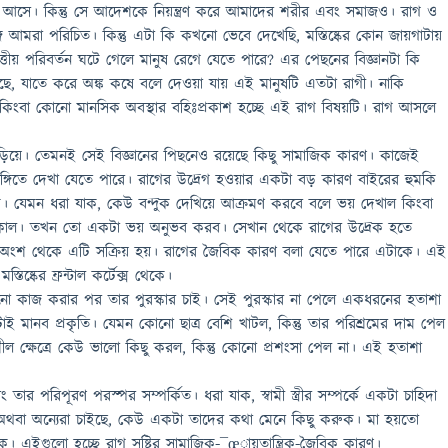
্দেশ আসে। কিন্তু সে আদেশকে নিয়ন্ত্রণ করে আমাদের শরীর এবং সমাজও। রাগ ও
ঙ্গে আমরা পরিচিত। কিন্তু এটা কি কখনো ভেবে দেখেছি, মস্তিষ্কের কোন জায়গাটায়
্তীয় পরিবর্তন ঘটে গেলে মানুষ রেগে যেতে পারে? এর পেছনের বিজ্ঞানটা কি
ছে, যাতে করে অঙ্ক কষে বলে দেওয়া যায় এই মানুষটি এতটা রাগী। নাকি
কিংবা কোনো মানসিক অবস্থার বহিঃপ্রকাশ হচ্ছে এই রাগ বিষয়টি। রাগ আসলে
 জড়িয়ে। তেমনই সেই বিজ্ঞানের পিছনেও রয়েছে কিছু সামাজিক কারণ। কাজেই
টিভঙ্গিতে দেখা যেতে পারে। রাগের উদ্রেগ হওয়ার একটা বড় কারণ বাইরের হুমকি
ি। যেমন ধরা যাক, কেউ বন্দুক দেখিয়ে আক্রমণ করবে বলে ভয় দেখাল কিংবা
ঠেকাল। তখন তো একটা ভয় অনুভব করব। সেখান থেকে রাগের উদ্রেক হতে
ডালা অংশ থেকে এটি সক্রিয় হয়। রাগের জৈবিক কারণ বলা যেতে পারে এটাকে। এই
্তিষ্কের ফ্রন্টাল কর্টেক্স থেকে।
নো কাজ করার পর তার পুরস্কার চাই। সেই পুরস্কার না পেলে একধরনের হতাশা
 মানব প্রকৃতি। যেমন কোনো ছাত্র বেশি খাটল, কিন্তু তার পরিশ্রমের দাম পেল
ীল ক্ষেত্রে কেউ ভালো কিছু করল, কিন্তু কোনো প্রশংসা পেল না। এই হতাশা
 তার পরিপূরণ পরস্পর সম্পর্কিত। ধরা যাক, স্বামী স্ত্রীর সম্পর্কে একটা চাহিদা
। অথবা অন্যেরা চাইছে, কেউ একটা তাদের কথা মেনে কিছু করুক। মা হয়তো
 এইগুলো হচ্ছে রাগ সৃষ্টির সামাজিক-¯œায়ুতান্ত্রিক-জৈবিক কারণ।