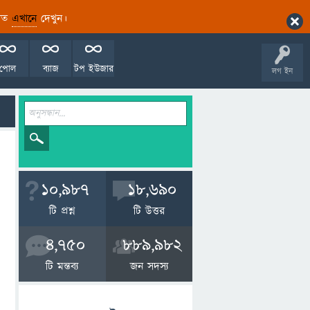
ারিত
এখানে
দেখুন।
পোল
ব্যাজ
টপ ইউজার
লগ ইন
10,987
18,690
টি প্রশ্ন
টি উত্তর
4,750
889,982
টি মন্তব্য
জন সদস্য