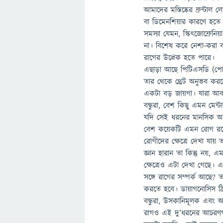
আমাদের মস্তিষ্কের ফ্রন্টা
বা ডিমেনশিয়ার কারণে হতে প
সমস্যা যেমন, স্কিৎজোফ্রেন
না। বিশেষ করে নেশা-করা ব
রাগের উদ্রেক হতে পারে।
এছাড়া আছে পিটিএসডি (পোস্
তার থেকে থ্রেট অনুভব করলেও
একটা বড় জায়গা। যারা আবার
বন্ধুরা, বেশ কিছু এমন মেন
যদি সেই ধরনের মানসিক অসু
বেশ কয়েকটি এমন রোগ রয়েছ
রোগীদের ক্ষেত্রে দেখা যায়
জ্ঞান হারান তা কিন্তু নয়
ক্ষেত্রেও এটা দেখা গেছে।
সঙ্গে রাগের সম্পর্ক আছে?
করতে হবে। ডায়াগনোসিস ঠি
বন্ধুরা, উসকানিমূলক এবং অ
রাগও এই দু’ধরনের আচরণগত