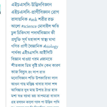
এইচএসসি-উদ্ভিদবিজ্ঞান
এইচএসসি-প্রাণীবিজ্ঞান
রোগ
রাসায়নিক
#ask
শরীর
রক্ত
আলো
#science
মোবাইল
ক্ষতি
চুল
চিকিৎসা
পদার্থবিজ্ঞান
কী
প্রযুক্তি
সূর্য
মহাকাশ
স্বাস্থ্য
মাথা
গণিত
প্রাণী
বৈজ্ঞানিক
#biology
পার্থক্য
এইচএসসি-আইসিটি
বিজ্ঞান
খাওয়া
গরম
#জানতে
শীতকাল
ডিম
বৃষ্টি
চাঁদ
কেন
কারণ
কাজ
বিদ্যুৎ
রং
সাপ
রাত
মনোবিজ্ঞান
শক্তি
উপকারিতা
লাল
আগুন
গাছ
মস্তিষ্ক
খাবার
সাদা
শব্দ
আবিষ্কার
দুধ
মাছ
উপায়
ঠাণ্ডা
হাত
মশা
স্বপ্ন
ব্যাথা
ভয়
তাপমাত্রা
বাতাস
গ্রহ
রসায়ন
কালো
গ্যাস
পা
উদ্ভিদ
পাখি