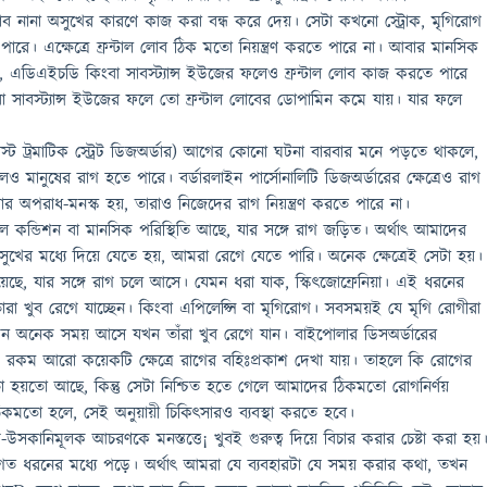
ল লোব নানা অসুখের কারণে কাজ করা বন্ধ করে দেয়। সেটা কখনো স্ট্রোক, মৃগিরোগ
ারে। এক্ষেত্রে ফ্রন্টাল লোব ঠিক মতো নিয়ন্ত্রণ করতে পারে না। আবার মানসিক
িয়া, এডিএইচডি কিংবা সাবস্ট্যান্স ইউজের ফলেও ফ্রন্টাল লোব কাজ করতে পারে
া সাবস্ট্যান্স ইউজের ফলে তো ফ্রন্টাল লোবের ডোপামিন কমে যায়। যার ফলে
ট ট্রমাটিক স্ট্রেট ডিজঅর্ডার) আগের কোনো ঘটনা বারবার মনে পড়তে থাকলে,
 মানুষের রাগ হতে পারে। বর্ডারলাইন পার্সোনালিটি ডিজঅর্ডারের ক্ষেত্রেও রাগ
 অপরাধ-মনস্ক হয়, তারাও নিজেদের রাগ নিয়ন্ত্রণ করতে পারে না।
্টাল কন্ডিশন বা মানসিক পরিস্থিতি আছে, যার সঙ্গে রাগ জড়িত। অর্থাৎ আমাদের
খের মধ্যে দিয়ে যেতে হয়, আমরা রেগে যেতে পারি। অনেক ক্ষেত্রেই সেটা হয়।
ে, যার সঙ্গে রাগ চলে আসে। যেমন ধরা যাক, স্কিৎজোফ্রেনিয়া। এই ধরনের
 তারা খুব রেগে যাচ্ছেন। কিংবা এপিলেপ্সি বা মৃগিরোগ। সবসময়ই যে মৃগি রোগীরা
, এমন অনেক সময় আসে যখন তাঁরা খুব রেগে যান। বাইপোলার ডিসঅর্ডারের
 এ রকম আরো কয়েকটি ক্ষেত্রে রাগের বহিঃপ্রকাশ দেখা যায়। তাহলে কি রোগের
 তা হয়তো আছে, কিন্তু সেটা নিশ্চিত হতে গেলে আমাদের ঠিকমতো রোগনির্ণয়
কমতো হলে, সেই অনুয়ায়ী চিকিৎসারও ব্যবস্থা করতে হবে।
-উসকানিমূলক আচরণকে মনস্তত্তে¡ খুবই গুরুত্ব দিয়ে বিচার করার চেষ্টা করা হয়
 ধরনের মধ্যে পড়ে। অর্থাৎ আমরা যে ব্যবহারটা যে সময় করার কথা, তখন