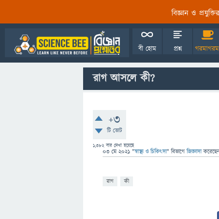
বিজ্ঞান ও প্রযুক্
বী হোম
প্রশ্ন
গরমাগরম
রাগ আসলে কী?
+3
টি ভোট
1,382
বার দেখা হয়েছে
03 মে 2021
"
স্বাস্থ্য ও চিকিৎসা
" বিভাগে
জিজ্ঞাসা
করেছে
রাগ
কী