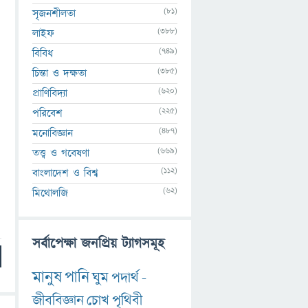
(81)
সৃজনশীলতা
(388)
লাইফ
(749)
বিবিধ
(385)
চিন্তা ও দক্ষতা
(620)
প্রাণিবিদ্যা
(225)
পরিবেশ
(487)
মনোবিজ্ঞান
(669)
তত্ত্ব ও গবেষণা
(112)
বাংলাদেশ ও বিশ্ব
(62)
মিথোলজি
সর্বাপেক্ষা জনপ্রিয় ট্যাগসমূহ
মানুষ
পানি
ঘুম
পদার্থ
-
জীববিজ্ঞান
চোখ
পৃথিবী