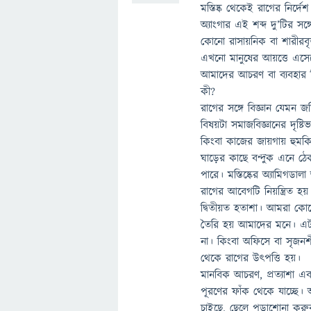
মস্তিষ্ক থেকেই রাগের নির
অ্যাংগার এই শব্দ দু’টির স
কোনো রাসায়নিক বা শারীরবৃত
এখনো মানুষের আয়ত্তে এসে
আমাদের আচরণ বা ব্যবহার 
কী?
রাগের সঙ্গে বিজ্ঞান যেমন
বিষয়টা সমাজবিজ্ঞানের দৃষ্
কিংবা কাজের জায়গায় হুমক
ঘাড়ের কাছে বন্দুক এনে 
পারে। মস্তিষ্কের অ্যামিগ
রাগের আবেগটি নিয়ন্ত্রিত হয় মস
দ্বিতীয়ত হতাশা। আমরা কো
তৈরি হয় আমাদের মনে। এটাই
না। কিংবা অফিসে বা সৃজনশ
থেকে রাগের উৎপত্তি হয়।
মানবিক আচরণ, প্রত্যাশা এবং
পূরণের ফাঁক থেকে যাচ্ছে
চাইছে, ছেলে পড়াশোনা করুক।