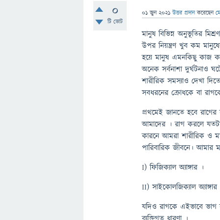
0
01 জুন 2021
উত্তর প্রদান
করেছেন
ম
টি ভোট
মানুষ বিভিন্ন অনুভূতির মিশ
উপর নিয়ন্ত্রণ খুব কম মানু
হয়ে মানুষ এমনকিছু কাজ করে
অনেক সর্বনাশা দুর্ঘটনাও ঘটে
শারীরিক সমস্যাও দেখা দিতে 
সবধরনের ক্রোধকে বা রাগকে 
প্রথমেই জানতে হবে রাগের
আমাদের । রাগ করলে যতটা 
কারনে আমরা শারীরিক ও মা
পারিবারিক জীবনে। আমার মত
I) ফিজিক্যাল অ্যাঙ্গার ।
II) সাইকোলজিক্যাল অ্যাঙ্গার
যদিও রাগকে এইভাবে ভাগ কর
ব্যক্তিগত ধারণা ।