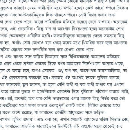
চÐ রেগে যাচ্ছে। অথচ তার কিন্তু তেমন কোনো মানসিক পরিস্থিতি নেই। আবার
ুস্থতার কারণে। যেমন স্বামী-স্ত্রীর মধ্যে ঝগড়া হচ্ছে। কেউ কারো ওপরে চিৎকার
মূলক এবং অ-উসকানিমূলক দিক থাকতে পারে। সেটা বিচার করার জন্য
ো দেখা যেতে পারে, কারো পারিবারিক ইতিহাস রয়েছে রেগে যাওয়ার। অনেকেই
েন, এটা জেনেটিক। কিন্তু রাগ বা অ্যাংগার বিষয়গুলো হচ্ছে অনেকটাই শেখা
পর্ক তেমনভাবে প্রতিষ্ঠিত হয়নি। উসকানিমূলক আচরণের ক্ষেত্রে সমস্যার কিছু
ক হয়, অর্থাৎ সেটা কোথাও রয়ে গেছে মনের মধ্যে ধিকধিক করে জ্বলা আগুনের
ানসিক রোগের সঙ্গে সম্পর্কিত বলে ধরে নেওয়া যেতে পারে।
গ এবং রাগের সঙ্গে জড়িত বিজ্ঞানের সঙ্গে নিশ্চিতভাবেই আমাদের মস্তিষ্কের
িম্বিক লোব থেকে ফ্রন্টাল লোবের দিকে যখন আমাদের নির্দেশগুলো আসতে থাকে,
লে যে অবস্থা হবে, রাগও সেরকম। শুধু রাগ নয়, আবেগগত ভারসাম্যহীনতা, তা
এই ব্রেকফেলের কারণেই হয়। কাজেই ওই অংশেই হয়তো লুকিয়ে রয়েছে
ষয় অনেকেই ভুল জানেন, তা হলো বেশি রাগী বা কম রাগী মাপার যন্ত্র এখনো
করে আমরা বুদ্ধ্যঙ্ক বা ইন্টেলিজেন্স কোশেন্ট দিয়ে বুদ্ধিমত্তা পরিমাপ করতে পারি,
নয়। হ্যাঁ, অবশ্যই তার কম-বেশি তারতম্যের ওপর অনেক কিছু নির্ভর করে তো
র্টেক্সের মধ্যে থাকা অত্যন্ত গুরুত্বপূর্ণ একটি অংশ। লিম্বিক লোবের মধ্যে
র মতো অংশ রয়েছে, যা আমাদের কেন্দ্রীয় স্নায়ুতন্ত্রের সঙ্গে জড়িত।
গগত স্মৃতির গুদাম’। এও বলা হয়, এখান থেকেই আমাদের মস্তিষ্ক সিদ্ধান্ত নেয়,
াৎ, আমাদের স্বাভাবিক সারভাইভ্যাল ইনস্টিংক্ট এই অংশের মধ্যে থেকেই জন্ম