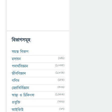
বিভাগসমূহ
সমস্ত বিভাগ
(641)
রসায়ন
(1,035)
পদার্থবিজ্ঞান
(1,829)
জীববিজ্ঞান
(159)
গণিত
(526)
জ্যোতির্বিজ্ঞান
(1,989)
স্বাস্থ্য ও চিকিৎসা
(736)
প্রযুক্তি
(67)
আইকিউ