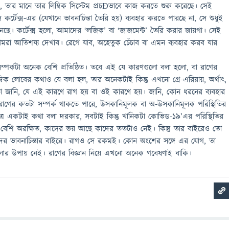
, তার মানে তার লিম্বিক সিস্টেম প্রচÐভাবে কাজ করতে শুরু করেছে। সেই
ে কর্টেক্স-এর (যেখানে ভাবনাচিন্তা তৈরি হয়) ব্যবহার করতে পারছে না, সে শুধুই
ই মানছে। কর্টেক্স হলো, আমাদের ‘লজিক’ বা ‘জাজমেন্ট’ তৈরি করার জায়গা। সেই
রা আতিশয্য দেখাব। রেগে যাব, অহেতুক চেঁচাব বা এমন ব্যবহার করব যার
 সম্পর্কটা অনেক বেশি প্রতিষ্ঠিত। তবে এই যে কারণগুলো বলা হলো, বা রাগের
 লিম্বিক লোবের কথাও যে বলা হল, তার অনেকটাই কিন্তু এখনো গ্রে-এরিয়ায়, অর্থাৎ,
জানি, যে এই কারণে রাগ হয় বা ওই কারণে হয়। জানি, কোন ধরনের ব্যবহার
ে রাগের কতটা সম্পর্ক থাকতে পারে, উসকানিমূলক বা অ-উসকানিমূলক পরিস্থিতির
ত্রে একটাই কথা বলা দরকার, সবটাই কিন্তু খানিকটা কোভিড-১৯’এর পরিস্থিতির
 বেশি অরক্ষিত, কাদের ভয় আছে কাদের ততটাও নেই। কিন্তু তার বাইরেও তো
র ভাবনাচিন্তার বাইরে। রাগও সে রকমই। কোন অংশের সঙ্গে এর যোগ, তা
 বলার উপায় নেই। রাগের বিজ্ঞান নিয়ে এখনো অনেক গবেষণাই বাকি।