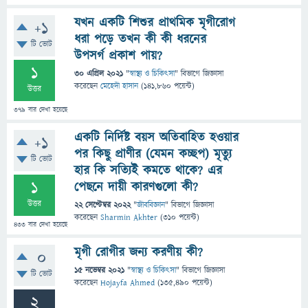
যখন একটি শিশুর প্রাথমিক মৃগীরোগ
+1
ধরা পড়ে তখন কী কী ধরনের
টি ভোট
উপসর্গ প্রকাশ পায়?
1
30 এপ্রিল 2021
"
স্বাস্থ্য ও চিকিৎসা
" বিভাগে
জিজ্ঞাসা
করেছেন
মেহেদী হাসান
(
141,860
পয়েন্ট)
উত্তর
379
বার দেখা হয়েছে
একটি নির্দিষ্ট বয়স অতিবাহিত হওয়ার
+1
পর কিছু প্রাণীর (যেমন কচ্ছপ) মৃত্যু
টি ভোট
হার কি সত্যিই কমতে থাকে? এর
1
পেছনে দায়ী কারণগুলো কী?
উত্তর
22 সেপ্টেম্বর 2022
"
জীববিজ্ঞান
" বিভাগে
জিজ্ঞাসা
করেছেন
Sharmin Akhter
(
310
পয়েন্ট)
433
বার দেখা হয়েছে
মৃগী রোগীর জন্য করণীয় কী?
0
15 নভেম্বর 2021
"
স্বাস্থ্য ও চিকিৎসা
" বিভাগে
জিজ্ঞাসা
টি ভোট
করেছেন
Hojayfa Ahmed
(
135,490
পয়েন্ট)
2