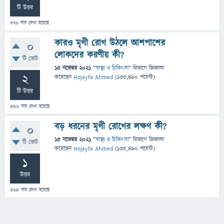
টি উত্তর
376
বার দেখা হয়েছে
কারও মৃগী রোগ উঠলে আশপাশের
0
লোকদের করণীয় কী?
টি ভোট
15 নভেম্বর 2021
"
স্বাস্থ্য ও চিকিৎসা
" বিভাগে
জিজ্ঞাসা
2
করেছেন
Hojayfa Ahmed
(
135,490
পয়েন্ট)
টি উত্তর
396
বার দেখা হয়েছে
বড় ধরনের মৃগী রোগের লক্ষণ কী?
0
15 নভেম্বর 2021
"
স্বাস্থ্য ও চিকিৎসা
" বিভাগে
জিজ্ঞাসা
টি ভোট
করেছেন
Hojayfa Ahmed
(
135,490
পয়েন্ট)
1
উত্তর
369
বার দেখা হয়েছে