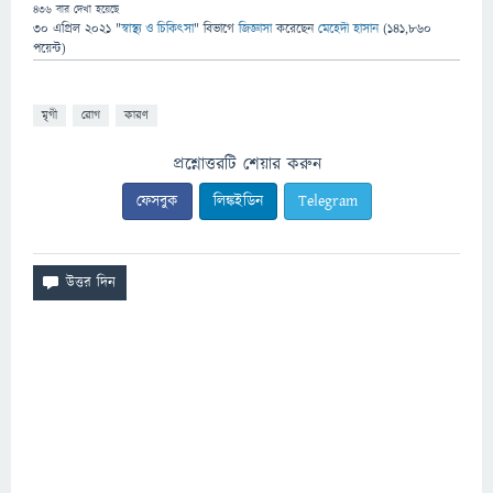
436
বার দেখা হয়েছে
30 এপ্রিল 2021
"
স্বাস্থ্য ও চিকিৎসা
" বিভাগে
জিজ্ঞাসা
করেছেন
মেহেদী হাসান
(
141,860
পয়েন্ট)
মৃগী
রোগ
কারণ
প্রশ্নোত্তরটি শেয়ার করুন
ফেসবুক
লিঙ্কইডিন
Telegram