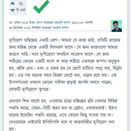
0
টি ভোট
30 এপ্রিল 2021
উত্তর প্রদান
করেছেন
মেহেদী হাসান
(
141,860
পয়েন্ট)
31 ডিসেম্বর 2021
নির্বাচিত
করেছেন
মেহেদী হাসান
মৃগীরোগ মস্তিষ্কের একটি রোগ। আমরা যে কাজ করি, প্রতিটি কাজের
জন্য মস্তিষ্ক থেকে একটি সিগন্যাল আসে। সে জন্য কাজগুলো আমরা
করতে পারি। তবে মৃগীরোগে অযাচিত সংকেত আসে। সে জন্য
শরীরের কোনো একটি অংশ বা সারা শরীরে একসঙ্গে কম্পন অনুভূত
হয়, ঝাঁকি দেয়। এবং এ রকম হয় যে রোগী মাটিতে পড়ে যায়, খিঁচুনি
হয়। এর পর অনেক সময় জিহ্বা কেটে যায়, প্রস্রাব হয়ে যায়। এই
উপসর্গগুলো থাকলে কোনো পরীক্ষা ছাড়াই আপনি বলতে পারেন,
লোকটি মৃগীরোগে ভুগছে।
যেগুলো শিশু বয়সে হয়, এগুলোর মধ্যে মস্তিষ্কের ছবি তোলার বিভিন্ন
পদ্ধতি আছে, যেমন—সিটি স্ক্যান অব দ্য ব্রেইন, এমআরআই। উন্নত
মানের ইমেজিং পদ্ধতি রয়েছে, এতে কোনো কিছু পাওয়া যায় না।
সেগুলোকে প্রাইমারি ইপিলিপসি বলে বা কারণবিহীন মৃগীরোগ বলা
হয়।