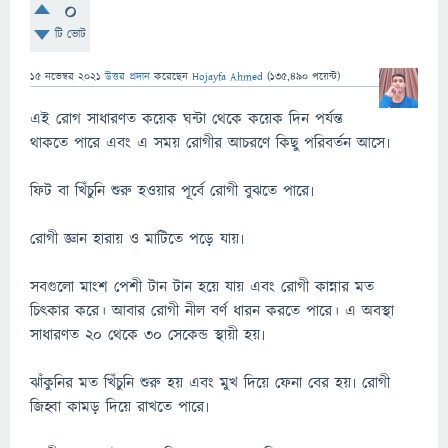
0
টি ভোট
15 নভেম্বর 2021
উত্তর প্রদান
করেছেন
Hojayfa Ahmed
(
135,490
পয়েন্ট)
এই রোগ সাধারণত কয়েক ঘন্টা থেকে কয়েক দিন পর্যন্ত
থাকতে পারে এবং এ সময় রোগীর আচরণে কিছু পরিবর্তন আসে৷
ফিট বা খিঁচুনি শুরু হওয়ার পূর্বে রোগী বুঝতে পারে৷
রোগী জ্ঞান হারায় ও মাটিতে পড়ে যায়৷
সবগুলো মাংশ পেশী টান টান হয়ে যায় এবং রোগী কান্নার মত
চিৎকার করে। আবার রোগী নীল বর্ণ ধারন করতে পারে। এ অবস্থা
সাধারণত ২০ থেকে ৩০ সেকেন্ড স্থায়ী হয়৷
ঝাঁকুনির মত খিঁচুনি শুরু হয় এবং মুখ দিয়ে ফেনা বের হয়৷ রোগী
জিহ্বা কামড় দিয়ে রাখতে পারে৷