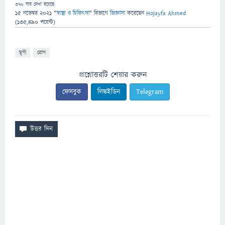
370
বার দেখা হয়েছে
15 নভেম্বর 2021
"
স্বাস্থ্য ও চিকিৎসা
" বিভাগে
জিজ্ঞাসা
করেছেন
Hojayfa Ahmed
(
135,490
পয়েন্ট)
মৃগী
রোগ
প্রশ্নোত্তরটি শেয়ার করুন
ফেসবুক
লিঙ্কইডিন
Telegram