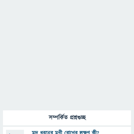
সম্পর্কিত প্রশ্নগুচ্ছ
মৃদু ধরনের মৃগী রোগের লক্ষণ কী?