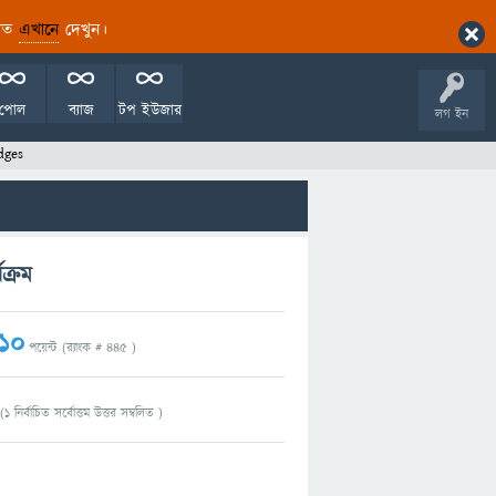
ারিত
এখানে
দেখুন।
পোল
ব্যাজ
টপ ইউজার
লগ ইন
dges
ক্রম
10
পয়েন্ট (র‌্যাংক #
445
)
(
1
নির্বাচিত সর্বোত্তম উত্তর সম্বলিত )