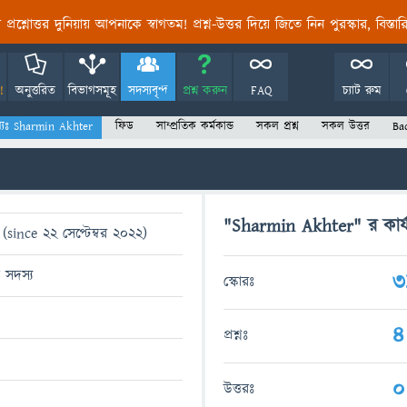
তির প্রশ্নোত্তর দুনিয়ায় আপনাকে স্বাগতম! প্রশ্ন-উত্তর দিয়ে জিতে নিন পুরস্কার, বিস্ত
!
অনুত্তরিত
বিভাগসমূহ
সদস্যবৃন্দ
প্রশ্ন করুন
FAQ
চ্যাট রুম
্যঃ Sharmin Akhter
ফিড
সাম্প্রতিক কর্মকান্ড
সকল প্রশ্ন
সকল উত্তর
Ba
"Sharmin Akhter" র কার্য
(since 22 সেপ্টেম্বর 2022)
ত সদস্য
3
স্কোরঃ
4
প্রশ্নঃ
0
উত্তরঃ