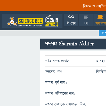
বিজ্ঞান ও প্রযুক্
বী হোম
প্রশ্ন
গরমাগরম
সদস
সদস্যঃ Sharmin Akhter
আমি সদস্য হয়েছি
3 বছর 
সদস্যের ধরণ
নিবন্ধি
আমার পূর্ণ নাম :
আমার প্রতিষ্ঠানের নাম:
আমার ফেসবুক প্রোফাইল লিঙ্ক: