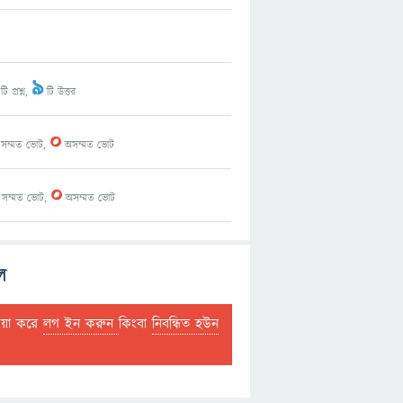
9
টি প্রশ্ন,
টি উত্তর
0
সম্মত ভোট,
অসম্মত ভোট
0
সম্মত ভোট,
অসম্মত ভোট
ল
দয়া করে
লগ ইন করুন
কিংবা
নিবন্ধিত হউন