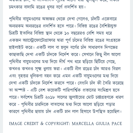
অন্ধকার চাঁদ, যা প্রতিফলিত সূর্যের আলো দ্বারা জ্বলজ্বল করে, একটি
চমৎকার বাদামি রঙের ধূসর বর্ণে প্রদর্শিত হয়।
পৃথিবীর বায়ুমণ্ডলের অভ্যন্তর থেকে দেখা গেলেও, চাঁদটি একেবারে
অন্যরকম অন্যরঙের প্রদর্শিত হতে পারে। বিভিন্ন রঙের বৈশিষ্ট্যযুক্ত
চিত্রটি ইতালির বিভিন্ন স্থান থেকে 10 বছরেরও বেশি সময় ধরে
একজন অ্যাস্ট্রোফোটোগ্রাফার দ্বারা পূর্ণ চাঁদের বিভিন্ন রঙের সংগ্রহকে
হাইলাইট করে। একটি লাল বা হলুদ বর্ণের চাঁদ সাধারণত দিগন্তের
কাছাকাছি দেখা একটি চাঁদকে নির্দেশ করে। সেখানে কিছু নীল আলো
পৃথিবীর বায়ুমণ্ডলের মধ্য দিয়ে দীর্ঘ পথ ধরে ছড়িয়ে ছিটিয়ে গেছে,
কখনও কখনও সূক্ষ্ম ধুলায় ভরা। একটি নীল রঙের চাঁদ আরও বিরল
এবং বৃহত্তর ধূলিকণা বহন করে এমন একটি বায়ুমণ্ডলের মধ্য দিয়ে
দেখা একটি চাঁদকে নির্দেশ করতে পারে। বেগুনি চাঁদ কী তৈরি করেছে
তা অস্পষ্ট - এটি বেশ কয়েকটি পারিপার্শ্বিক প্রভাবের সংমিশ্রণ হতে
পারে। সর্বশেষ চিত্রটি 2018 সালের জুলাইয়ের মোট চন্দ্রগ্রহণকে ধারণ
করে - পৃথিবীর চারদিকে বাতাসের মধ্য দিয়ে আলো ছড়িয়ে পড়ার
কারণে পৃথিবীর ছায়ায় চাঁদ একটি ম্লান লাল হিসাবে উপস্থিত হয়েছিল।
IMAGE CREDIT & COPYRIGHT: MARCELLA GIULIA PACE