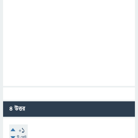
4
উত্তর
+1
টি ভোট