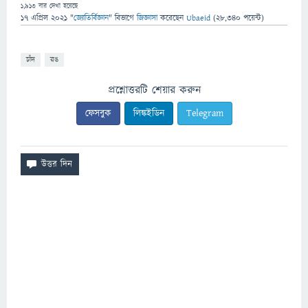
1,913
বার দেখা হয়েছে
17 এপ্রিল 2021
"
জ্যোতির্বিজ্ঞান
" বিভাগে
জিজ্ঞাসা
করেছেন
Ubaeid
(
28,340
পয়েন্ট)
চাঁদ
রঙ
প্রশ্নোত্তরটি শেয়ার করুন
ফেসবুক
লিঙ্কইডিন
Telegram