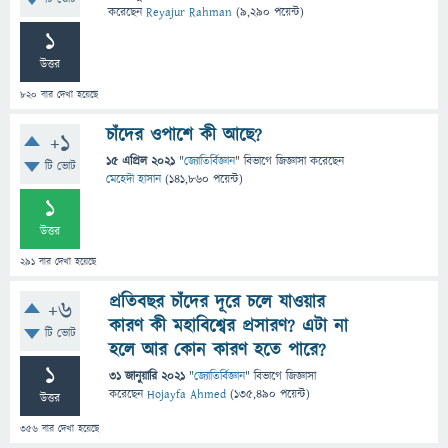
করেছেন
Reyajur Rahman
(
9,290
পয়েন্ট)
1
উত্তর
820
বার দেখা হয়েছে
চাঁদের ওপাশে কী আছে?
+1
15 এপ্রিল 2021
"
জ্যোতির্বিজ্ঞান
" বিভাগে
জিজ্ঞাসা
করেছেন
টি ভোট
মেহেদী হাসান
(
141,860
পয়েন্ট)
1
উত্তর
291
বার দেখা হয়েছে
প্রতিবছর চাঁদের দূরে চলে যাওয়ার
+6
কারণ কী মহাবিশ্বের প্রসারণ? এটা না
টি ভোট
হলে আর কোন কারণ হতে পারে?
1
31 জানুয়ারি 2021
"
জ্যোতির্বিজ্ঞান
" বিভাগে
জিজ্ঞাসা
করেছেন
Hojayfa Ahmed
(
135,490
পয়েন্ট)
উত্তর
356
বার দেখা হয়েছে