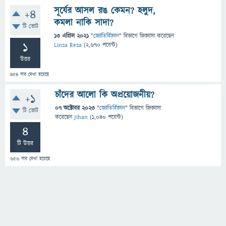
সূর্যের আসল রঙ কেমন? হলুদ,
+4
কমলা নাকি সাদা?
টি ভোট
13 এপ্রিল 2021
"
জ্যোতির্বিজ্ঞান
" বিভাগে
জিজ্ঞাসা
করেছেন
1
Linza Reza
(
2,670
পয়েন্ট)
উত্তর
454
বার দেখা হয়েছে
চাঁদের আলো কি অপ্রয়োজনীয়?
+1
07 অক্টোবর 2023
"
জ্যোতির্বিজ্ঞান
" বিভাগে
জিজ্ঞাসা
টি ভোট
করেছেন
Jihan
(
1,040
পয়েন্ট)
4
টি উত্তর
656
বার দেখা হয়েছে