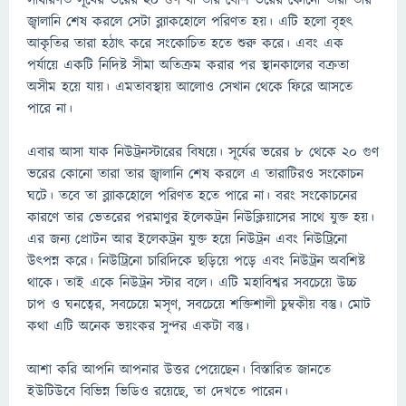
সাধারণত সূর্যের ভরের ২০ গুণ বা তার বেশি ভরের কোনো তারা তার
জ্বালানি শেষ করলে সেটা ব্ল্যাকহোলে পরিণত হয়। এটি হলো বৃহৎ
আকৃতির তারা হঠাৎ করে সংকোচিত হতে শুরু করে। এবং এক
পর্যায়ে একটি নিদিষ্ট সীমা অতিক্রম করার পর স্থানকালের বক্রতা
অসীম হয়ে যায়। এমতাবস্থায় আলোও সেখান থেকে ফিরে আসতে
পারে না।
এবার আসা যাক নিউট্রনস্টারের বিষয়ে। সূর্যের ভরের ৮ থেকে ২০ গুণ
ভরের কোনো তারা তার জ্বালানি শেষ করলে এ তারাটিরও সংকোচন
ঘটে। তবে তা ব্ল্যাকহোলে পরিণত হতে পারে না। বরং সংকোচনের
কারণে তার ভেতরের পরমাণুর ইলেকট্রন নিউক্লিয়াসের সাথে যুক্ত হয়।
এর জন্য প্রোটন আর ইলেকট্রন যুক্ত হয়ে নিউট্রন এবং নিউট্রিনো
উৎপন্ন করে। নিউট্রিনো চারিদিকে ছড়িয়ে পড়ে এবং নিউট্রন অবশিষ্ট
থাকে। তাই একে নিউট্রন স্টার বলে। এটি মহাবিশ্বর সবচেয়ে উচ্চ
চাপ ও ঘনত্বের, সবচেয়ে মসৃণ, সবচেয়ে শক্তিশালী চুম্বকীয় বস্তু। মোট
কথা এটি অনেক ভয়ংকর সুন্দর একটা বস্তু।
আশা করি আপনি আপনার উত্তর পেয়েছেন। বিস্তারিত জানতে
ইউটিউবে বিভিন্ন ভিডিও রয়েছে, তা দেখতে পারেন।