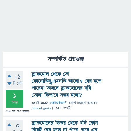
সম্পর্কিত প্রশ্নগুচ্ছ
ব্ল্যাকহোল থেকে তো
+1
কোনোকিছু,এমনকি আলোও বের হতে
টি ভোট
পারেনা তাহলে ব্ল্যাকহোলের ছবি
1
তোলা কিভাবে সম্ভব হলো?
উত্তর
13 মে 2022
"
জ্যোতির্বিজ্ঞান
" বিভাগে
জিজ্ঞাসা
করেছেন
Jihadul Amin
(
6,150
পয়েন্ট)
486
বার দেখা হয়েছে
ব্ল্যাকহোলের ভিতর থেকে যদি কোন
0
কিছুই বের হতে না পারে, তবে এর