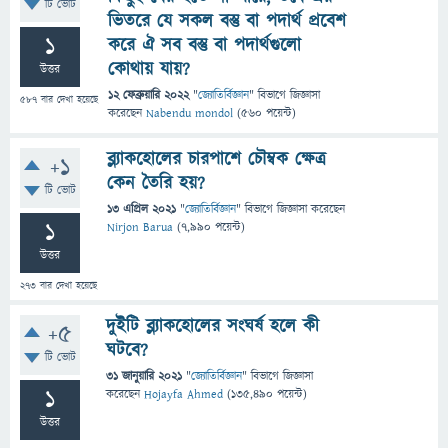
টি ভোট
ভিতরে যে সকল বস্তু বা পদার্থ প্রবেশ
1
করে ঐ সব বস্তু বা পদার্থগুলো
কোথায় যায়?
উত্তর
12 ফেব্রুয়ারি 2022
"
জ্যোতির্বিজ্ঞান
" বিভাগে
জিজ্ঞাসা
587
বার দেখা হয়েছে
করেছেন
Nabendu mondol
(
560
পয়েন্ট)
ব্ল্যাকহোলের চারপাশে চৌম্বক ক্ষেত্র
+1
কেন তৈরি হয়?
টি ভোট
13 এপ্রিল 2021
"
জ্যোতির্বিজ্ঞান
" বিভাগে
জিজ্ঞাসা
করেছেন
1
Nirjon Barua
(
7,990
পয়েন্ট)
উত্তর
273
বার দেখা হয়েছে
দুইটি ব্ল্যাকহোলের সংঘর্ষ হলে কী
+5
ঘটবে?
টি ভোট
31 জানুয়ারি 2021
"
জ্যোতির্বিজ্ঞান
" বিভাগে
জিজ্ঞাসা
1
করেছেন
Hojayfa Ahmed
(
135,490
পয়েন্ট)
উত্তর