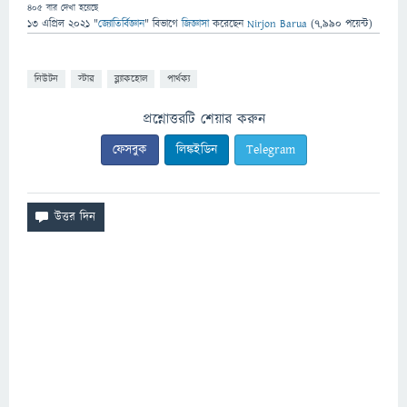
405
বার দেখা হয়েছে
13 এপ্রিল 2021
"
জ্যোতির্বিজ্ঞান
" বিভাগে
জিজ্ঞাসা
করেছেন
Nirjon Barua
(
7,990
পয়েন্ট)
নিউটন
স্টার
ব্ল্যাকহোল
পার্থক্য
প্রশ্নোত্তরটি শেয়ার করুন
ফেসবুক
লিঙ্কইডিন
Telegram