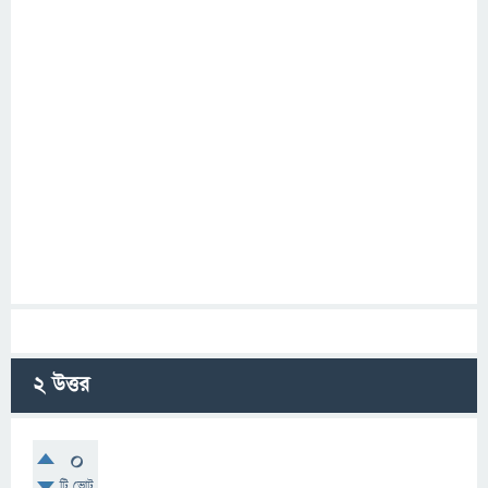
2
উত্তর
0
টি ভোট