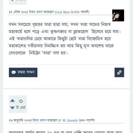
14 এপ্রিল 2021
উত্তর প্রদান
করেছেন
Linza Reza
(
2,670
পয়েন্ট)
যখন সবচেয়ে বৃহত্তর তারা মারা যায়, তখন তারা তাদের নিজস্ব
মহাকর্ষে ধসে পড়ে এবং কৃষ্ণগহ্বর বা ব্ল্যাকহোল হিসেবে রয়ে যায়।
এই তারাগুলির চেয়ে আকারে কিছুটা ছোট তারা বিস্ফোরিত হয়ে
মহাকাশের গভীরতায় নিমজ্জিত হয় আর কিছু মৃত অবশেষ থাকে
যেগুলোকে নিউট্রন 'তারা' বলা হয়।
0
টি ভোট
29 জানুয়ারি 2023
উত্তর প্রদান
করেছেন
D. W. Qurashi
(
350
পয়েন্ট)