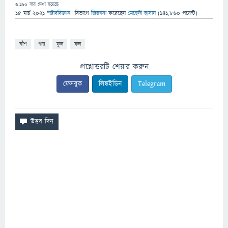
6,190
বার দেখা হয়েছে
15 মার্চ 2021
"
জীববিজ্ঞান
" বিভাগে
জিজ্ঞাসা
করেছেন
মেহেদী হাসান
(
141,860
পয়েন্ট)
বাঁশ
গাছ
ফুল
ফল
প্রশ্নোত্তরটি শেয়ার করুন
ফেসবুক
লিঙ্কইডিন
Telegram