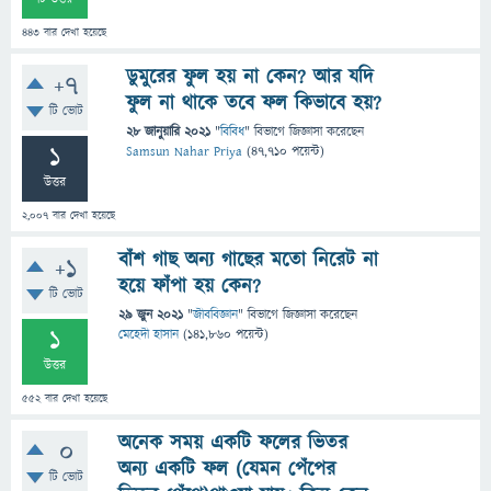
443
বার দেখা হয়েছে
ডুমুরের ফুল হয় না কেন? আর যদি
+7
ফুল না থাকে তবে ফল কিভাবে হয়?
টি ভোট
28 জানুয়ারি 2021
"
বিবিধ
" বিভাগে
জিজ্ঞাসা
করেছেন
1
Samsun Nahar Priya
(
47,710
পয়েন্ট)
উত্তর
2,007
বার দেখা হয়েছে
বাঁশ গাছ অন্য গাছের মতো নিরেট না
+1
হয়ে ফাঁপা হয় কেন?
টি ভোট
29 জুন 2021
"
জীববিজ্ঞান
" বিভাগে
জিজ্ঞাসা
করেছেন
1
মেহেদী হাসান
(
141,860
পয়েন্ট)
উত্তর
552
বার দেখা হয়েছে
অনেক সময় একটি ফলের ভিতর
0
অন্য একটি ফল (যেমন পেঁপের
টি ভোট