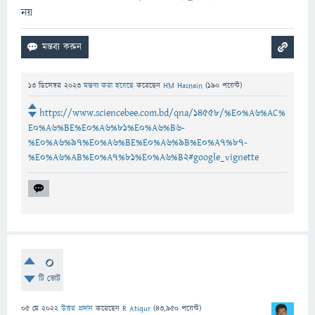
নয়
13 ডিসেম্বর 2023
মন্তব্য করা হয়েছে
করেছেন
HM Hasnain
(
190
পয়েন্ট)
https://www.sciencebee.com.bd/qna/14558/%E0%A6%AC%
E0%A6%BE%E0%A6%81%E0%A6%B6-
%E0%A6%97%E0%A6%BE%E0%A6%9B%E0%A7%87-
%E0%A6%AB%E0%A7%81%E0%A6%B2#google_vignette
0
টি ভোট
05 মে 2022
উত্তর প্রদান
করেছেন
R Atiqur
(
43,950
পয়েন্ট)