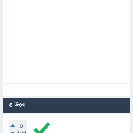
3
উত্তর
0
টি ভোট