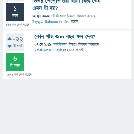
ভিতর পেঁপে)পাওয়া যায়। কিন্তু কেন
1
এমন টা হয়?
উত্তর
12 জুন 2022
"
জীববিজ্ঞান
" বিভাগে
জিজ্ঞাসা
করেছেন
Reyajur Rahman
(
9,290
পয়েন্ট)
945
বার দেখা হয়েছে
কোন গাছ ৩০০ বছর ফল দেয়?
+22
07 মে 2019
"
জীববিজ্ঞান
" বিভাগে
জিজ্ঞাসা
করেছেন
টি ভোট
RakibHossainSajib
(
32,140
পয়েন্ট)
6
টি উত্তর
2,579
বার দেখা হয়েছে