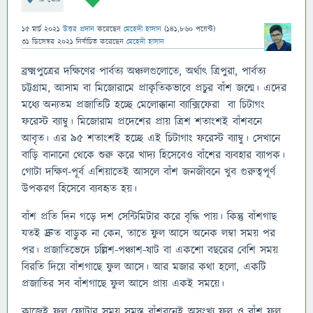
15 মার্চ 2021
উত্তর প্রদান
করেছেন
মেহেদী হাসান
(
141,860
পয়েন্ট)
31 ডিসেম্বর 2021
নির্বাচিত
করেছেন
মেহেদী হাসান
ব্রক্ষ্মপুত্রের দক্ষিণের পার্বত্য অঞ্চলগুলোতে, অর্থাৎ ত্রিপুরা, পার্বত্য
চট্টগ্রাম, আসাম বা মিজোরামে প্রাকৃতিকভাবে প্রচুর বাঁশ জন্মে। এদের
মধ্যে অন্যতম প্রজাতিটি হচ্ছে মেলোক্কানা ব্যাক্সিফেরা বা চিটাগং
ফরেস্ট ব্যাম্বু। মিজোরাম প্রদেশের প্রায় ত্রিশ শতাংশই বাঁশবনে
আবৃত। এর ৯৫ শতাংশই হচ্ছে এই চিটাগাং ফরেস্ট ব্যাম্বু। সেখানে
বাড়ি বানানো থেকে শুরু করে খাদ্য হিসেবেও বাঁশের ব্যবহার ব্যাপক।
গোটা দক্ষিণ-পূর্ব এশিয়াতেই আসলে বাঁশ জনজীবনে খুব গুরুত্বপূর্ণ
উপকরণ হিসেবে ব্যবহৃত হয়।
বাঁশ প্রতি দিন গড়ে দশ সেন্টিমিটার করে বৃদ্ধি পায়। কিন্তু বাঁশগাছ
যতই দ্রুত বাড়ুক না কেন, তাতে ফুল আসে অনেক লম্বা সময় পর
পর। প্রজাতিভেদে চল্লিশ-পঞ্চাশ-ষাট বা একশো বছরের বেশি সময়
বিরতি দিয়ে বাঁশগাছে ফুল আসে। আর মজার কথা হলো, একটি
প্রজাতির সব বাঁশগাছে ফুল আসে প্রায় একই সময়ে।
কাজেই ফুল ফোটার সময় সমস্ত বাঁশবনেই অসংখ্য ফুল ও বাঁশ ফল