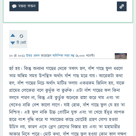
0
টি ভোট
20 মে 2021
উত্তর প্রদান
করেছেন
অনিন্দিতা সাহা লগ্ন
(
9,000
পয়েন্ট)
হ্যাঁ হয়। কিন্তু অন্যান্য গাছের থেকে তফাৎ হল, বাঁশ গাছে ফুল ধরলে
তার অন্তিম সময় উপস্থিত অর্থাৎ বাঁশ গাছ মরে যায়। আরেকটা কথা
হল, বাঁশ গাছের নিচে অর্থাৎ মাটির তলায় একরকম জিনিস হয়, যাকে
গ্রামের লোকেরা বলে কুদুঁক বা কুরুঁক। এটা বাঁশ গাছের ফল কিনা
বলতে পারব না, কিন্তু এই কুড়ুঁক অনেকে রান্না করে খায় এবং তা
খেতেও নাকি বেশ ভালো লাগে। যাই হোক, বাঁশ গাছে ফুল যে হয় তা
নিশ্চিত্। এই ফুল নাকি উচ্চ প্রোটিন যুক্ত এবং তা খেয়ে ইঁদুর ব্যাপক
হারে বংশ বৃদ্ধি করে যা সমাজের কাছে মোটেই গ্রহণ যোগ্য হওয়া
উচিত নয়, কারণ এতে প্লেগ রোগের বিস্তার হয় এবং তা মহামারীর
আকার নিতে পারে। মোট কথা, বাঁশ গাছে ফুল হওয়া কোন ভাল লক্ষণ