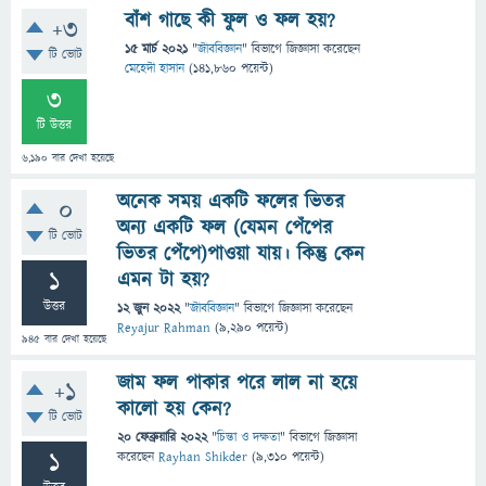
বাঁশ গাছে কী ফুল ও ফল হয়?
+3
15 মার্চ 2021
"
জীববিজ্ঞান
" বিভাগে
জিজ্ঞাসা
করেছেন
টি ভোট
মেহেদী হাসান
(
141,860
পয়েন্ট)
3
টি উত্তর
6,190
বার দেখা হয়েছে
অনেক সময় একটি ফলের ভিতর
0
অন্য একটি ফল (যেমন পেঁপের
টি ভোট
ভিতর পেঁপে)পাওয়া যায়। কিন্তু কেন
1
এমন টা হয়?
উত্তর
12 জুন 2022
"
জীববিজ্ঞান
" বিভাগে
জিজ্ঞাসা
করেছেন
Reyajur Rahman
(
9,290
পয়েন্ট)
945
বার দেখা হয়েছে
জাম ফল পাকার পরে লাল না হয়ে
+1
কালো হয় কেন?
টি ভোট
20 ফেব্রুয়ারি 2022
"
চিন্তা ও দক্ষতা
" বিভাগে
জিজ্ঞাসা
1
করেছেন
Rayhan Shikder
(
9,310
পয়েন্ট)