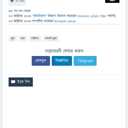
টি ভোট
442
বার দেখা হয়েছে
02 অক্টোবর 2023
"
জীববিজ্ঞান
" বিভাগে
জিজ্ঞাসা
করেছেন
Rownok Jahan
(
710
পয়েন্ট)
02 অক্টোবর 2023
সম্পাদিত
করেছেন
Rownok Jahan
ফুল
ফল
গর্ভাশয়
আদর্শ-ফুল
প্রশ্নোত্তরটি শেয়ার করুন
ফেসবুক
লিঙ্কইডিন
Telegram