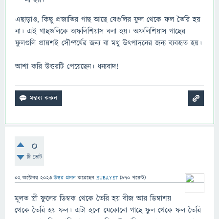
না হয়।
এছাড়াও, কিছু প্রজাতির গাছ আছে যেগুলির ফুল থেকে ফল তৈরি হয়
না। এই গাছগুলিকে অফলিশিয়াস বলা হয়। অফলিশিয়াস গাছের
ফুলগুলি প্রায়শই সৌন্দর্যের জন্য বা মধু উৎপাদনের জন্য ব্যবহৃত হয়।
আশা করি উত্তরটি পেয়েছেন। ধন্যবাদ!
0
টি ভোট
02 অক্টোবর 2023
উত্তর প্রদান
করেছেন
RUBAYET
(
970
পয়েন্ট)
মূলত স্ত্রী ফুলের ডিম্বক থেকে তৈরি হয় বীজ আর ডিম্বাশয়
থেকে তৈরি হয় ফল। এটা হলো যেকোনো গাছে ফুল থেকে ফল তৈরি