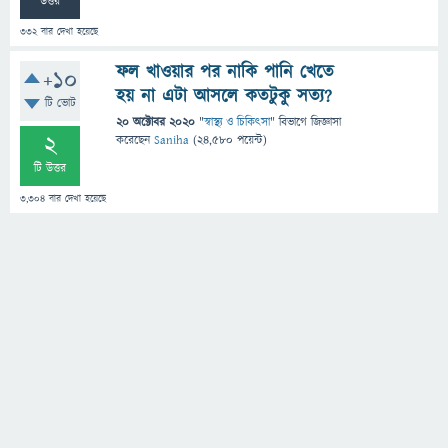
উত্তর
332
বার দেখা হয়েছে
ফল খাওয়ার পর নাকি পানি খেতে
+10
হয় না এটা আসলে কতটুকু সত্য?
টি ভোট
20 অক্টোবর 2020
"
স্বাস্থ্য ও চিকিৎসা
" বিভাগে
জিজ্ঞাসা
2
করেছেন
Saniha
(
24,580
পয়েন্ট)
টি উত্তর
3,304
বার দেখা হয়েছে