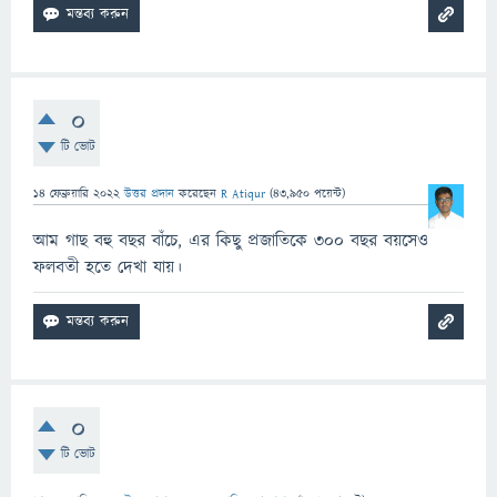
0
টি ভোট
14 ফেব্রুয়ারি 2022
উত্তর প্রদান
করেছেন
R Atiqur
(
43,950
পয়েন্ট)
আম গাছ বহু বছর বাঁচে, এর কিছু প্রজাতিকে ৩০০ বছর বয়সেও
ফলবতী হতে দেখা যায়।
0
টি ভোট