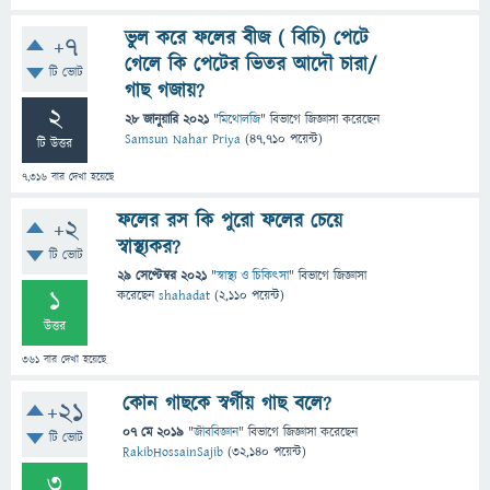
ভুল করে ফলের বীজ ( বিচি) পেটে
+7
গেলে কি পেটের ভিতর আদৌ চারা/
টি ভোট
গাছ গজায়?
2
28 জানুয়ারি 2021
"
মিথোলজি
" বিভাগে
জিজ্ঞাসা
করেছেন
Samsun Nahar Priya
(
47,710
পয়েন্ট)
টি উত্তর
7,316
বার দেখা হয়েছে
ফলের রস কি পুরো ফলের চেয়ে
+2
স্বাস্থ্যকর?
টি ভোট
29 সেপ্টেম্বর 2021
"
স্বাস্থ্য ও চিকিৎসা
" বিভাগে
জিজ্ঞাসা
1
করেছেন
shahadat
(
2,110
পয়েন্ট)
উত্তর
361
বার দেখা হয়েছে
কোন গাছকে স্বর্গীয় গাছ বলে?
+21
07 মে 2019
"
জীববিজ্ঞান
" বিভাগে
জিজ্ঞাসা
করেছেন
টি ভোট
RakibHossainSajib
(
32,140
পয়েন্ট)
3