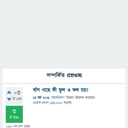
সম্পর্কিত প্রশ্নগুচ্ছ
বাঁশ গাছে কী ফুল ও ফল হয়?
+3
15 মার্চ 2021
"
জীববিজ্ঞান
" বিভাগে
জিজ্ঞাসা
করেছেন
টি ভোট
মেহেদী হাসান
(
141,860
পয়েন্ট)
3
টি উত্তর
6,198
বার দেখা হয়েছে