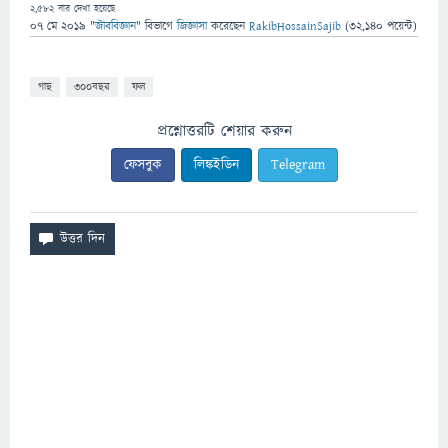
2,582
বার দেখা হয়েছে
07 মে 2019
"
জীববিজ্ঞান
" বিভাগে
জিজ্ঞাসা
করেছেন
RakibHossainSajib
(
32,140
পয়েন্ট)
গাছ
৩০০বছর
ফল
প্রশ্নোত্তরটি শেয়ার করুন
ফেসবুক
লিঙ্কইডিন
Telegram