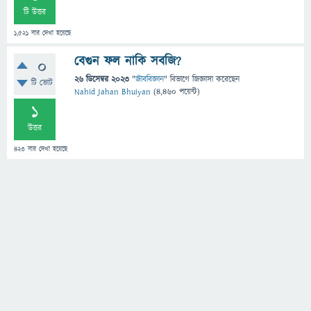
টি উত্তর
1,521
বার দেখা হয়েছে
বেগুন ফল নাকি সবজি?
0
26 ডিসেম্বর 2023
"
জীববিজ্ঞান
" বিভাগে
জিজ্ঞাসা
করেছেন
টি ভোট
Nahid Jahan Bhuiyan
(
4,460
পয়েন্ট)
1
উত্তর
423
বার দেখা হয়েছে