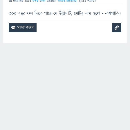
14 ফেব্রুয়ারি 2022
উত্তর প্রদান
করেছেন
সাকিব আনোয়ার
(
9,610
পয়েন্ট)
৩০০ বছর ফল দিতে পারে যে উদ্ভিদটি, সেটির নাম হলো - নাশপাতি।