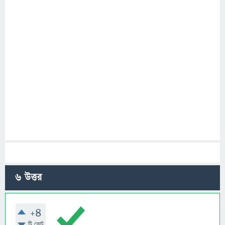
6
উত্তর
+4
টি ভোট