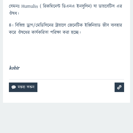
যেমনঃ Humulin ( রিকম্বিনেন্ট ডিএনএ ইনসুলিন) যা ডায়বেটিস এর
ঔষধ।
৪। বিভিন্ন ড্রাগ/মেডিসিনের ট্রায়ালে জেনেটিক ইঞ্জিনিয়াড জীব ব্যবহার
করে ঔষধের কার্যকরিতা পরিক্ষা করা হচ্ছে।
kobir