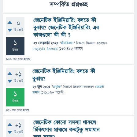
সম্পর্কিত প্রশ্নগুচ্ছ
জেনেটিক ইঞ্জিনিয়ারিং বলতে কী
0
বুঝায়? জেনেটিক ইঞ্জিনিয়ারিং এর
টি ভোট
কাজগুলো কী কী ?
1
27 ফেব্রুয়ারি 2021
"
জীববিজ্ঞান
" বিভাগে
জিজ্ঞাসা
করেছেন
Hojayfa Ahmed
(
135,490
পয়েন্ট)
উত্তর
933
বার দেখা হয়েছে
জেনেটিক ইঞ্জিনিয়ারিং বলতে কী
+1
বুঝায়?
টি ভোট
27 জুন 2021
"
প্রযুক্তি
" বিভাগে
জিজ্ঞাসা
করেছেন
মেহেদী
1
হাসান
(
141,860
পয়েন্ট)
উত্তর
451
বার দেখা হয়েছে
জেনেটিক কোনো সমস্যা থাকলে
+1
চিকিৎসার মাধ্যমে কতটুকু সমাধান
টি ভোট