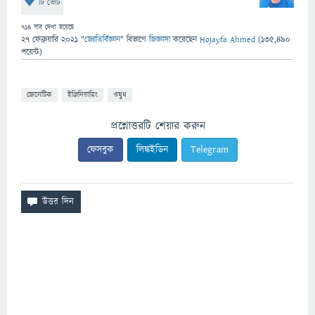
টি ভোট
714
বার দেখা হয়েছে
27 ফেব্রুয়ারি 2021
"
জ্যোতির্বিজ্ঞান
" বিভাগে
জিজ্ঞাসা
করেছেন
Hojayfa Ahmed
(
135,490
পয়েন্ট)
জেনেটিক
ইঞ্জিনিয়ারিং
ওষুধ
প্রশ্নোত্তরটি শেয়ার করুন
ফেসবুক
লিঙ্কইডিন
Telegram