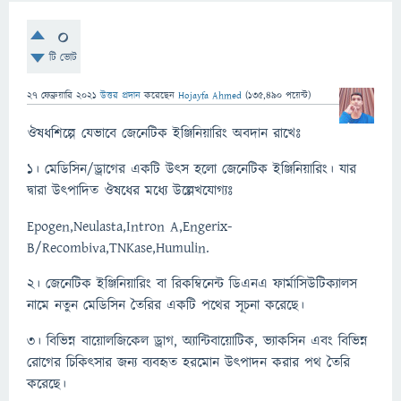
0
টি ভোট
27 ফেব্রুয়ারি 2021
উত্তর প্রদান
করেছেন
Hojayfa Ahmed
(
135,490
পয়েন্ট)
ঔষধশিল্পে যেভাবে জেনেটিক ইঞ্জিনিয়ারিং অবদান রাখেঃ
১। মেডিসিন/ড্রাগের একটি উৎস হলো জেনেটিক ইঞ্জিনিয়ারিং। যার
দ্বারা উৎপাদিত ঔষধের মধ্যে উল্লেখযোগ্যঃ
Epogen,Neulasta,Intron A,Engerix-
B/Recombiva,TNKase,Humulin.
২। জেনেটিক ইঞ্জিনিয়ারিং বা রিকম্বিনেন্ট ডিএনএ ফার্মাসিউটিক্যালস
নামে নতুন মেডিসিন তৈরির একটি পথের সূচনা করেছে।
৩। বিভিন্ন বায়োলজিকেল ড্রাগ, অ্যান্টিবায়োটিক, ভ্যাকসিন এবং বিভিন্ন
রোগের চিকিত্সার জন্য ব্যবহৃত হরমোন উৎপাদন করার পথ তৈরি
করেছে।