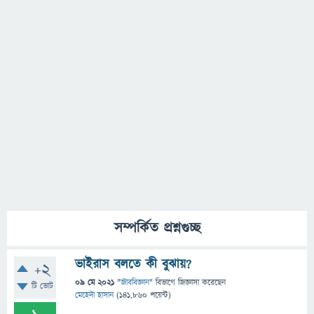
সম্পর্কিত প্রশ্নগুচ্ছ
ভাইরাস বলতে কী বুঝায়?
+2
09 মে 2021
"
জীববিজ্ঞান
" বিভাগে
জিজ্ঞাসা
করেছেন
টি ভোট
মেহেদী হাসান
(
141,860
পয়েন্ট)