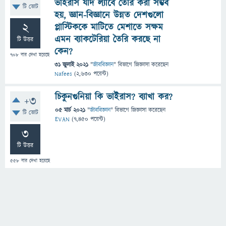
ভাইরাস যদি ল্যাবে তৈরি করা সম্ভব
টি ভোট
হয়, জ্ঞান-বিজ্ঞানে উন্নত দেশগুলো
2
প্লাস্টিককে মাটিতে মেশাতে সক্ষম
এমন ব্যাকটেরিয়া তৈরি করছে না
টি উত্তর
কেন?
708
বার দেখা হয়েছে
31 জুলাই 2021
"
জীববিজ্ঞান
" বিভাগে
জিজ্ঞাসা
করেছেন
Nafees
(
2,630
পয়েন্ট)
চিকুনগুনিয়া কি ভাইরাস? ব্যাখা কর?
+3
05 মার্চ 2021
"
জীববিজ্ঞান
" বিভাগে
জিজ্ঞাসা
করেছেন
টি ভোট
EVAN
(
7,450
পয়েন্ট)
3
টি উত্তর
558
বার দেখা হয়েছে