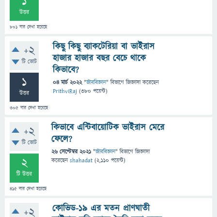
1
উত্তর
801
বার দেখা হয়েছে
কিছু কিছু ব্যাকটেরিয়া বা ভাইরাস
+2
হাজার হাজার বছর বেচে থাকে
টি ভোট
কিভাবে?
1
04 মার্চ 2022
"
জীববিজ্ঞান
" বিভাগে
জিজ্ঞাসা
করেছেন
PrithviRaj
(
380
পয়েন্ট)
উত্তর
305
বার দেখা হয়েছে
কিভাবে এন্টিবায়োটিক ভাইরাস মেরে
+2
ফেলে?
টি ভোট
26 সেপ্টেম্বর 2021
"
জীববিজ্ঞান
" বিভাগে
জিজ্ঞাসা
2
করেছেন
shahadat
(
2,110
পয়েন্ট)
টি উত্তর
415
বার দেখা হয়েছে
কোভিড-১৯ এর মতন প্রাণঘাতী
+2