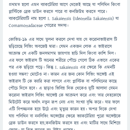
প্রথমত হলো এমন ব্যাকটেরিয়া আগে থেকেই আছে যা পলিথিন কিংবা
প্লাস্টিকে ব্রেক ডাউন করতে পারে বা কনজিউম করতে পারে।
ব্যাকটেরিয়াটি নাম হলো I. Sakaiensis (Ideonella Sakaiensis) যা
Comamonadaceae গোত্রের সদস্য।
কোভিড-১৯ এর সাথে তুলনা করলে দেখা যায় যে করোনাভাইরাস টি
ছড়িয়েছে লিভিং অবজেক্ট দ্বারা। যেমন একজন লোক এ ভাইরাসে
আক্রান্ত সে একটি জনসমাগম জায়গায় হাচি দিল কিংবা কাশি দিল।
এর ফলে ভাইরাস টি অন্যের শরীরে পৌচে গেলো ঠিক এভাবে একের
পর এক ছড়িয়ে পড়ে। কিন্তু I. sakaiensis এর ক্ষেত্রে কি এমনটি
হওয়া সম্ভব? মোটেও না। কারন এর জন্য কোন লিভিং অব্জেক্ট এই
ভাইরাস টি কে ক্যারি করা লাগবে এবং প্লাস্টিক বা পলিথিনের কাছে
পৌচে দিতে হবে। এ ছাড়াও ভিবিন্ন দিক থেকেও দুটি আলাদা যেমন
করোনা ভাইরাস লিভিং আব্জেক্ট কে আক্রমণ করে এবং তার দেহকোষে
মিউটেট করে অর্থাৎ নতুন রূপ নেয় এবং সংখ্যা বৃদ্ধি করে। যার ফলে
এটি বিপজ্জনক হয়ে উঠে এবং মৃত্যুর কারন হয়। অপর দিকে দেখা
যায় পলিথিন বা ননলিভিং অব্জেক্টের ক্ষেত্রে ভ্যাকটেরিয়া পুরো অব্জেক্টকে
ব্রেক ডাউন করতে হয়,কনজিউম করতে হয় এবং মাটির সাথে মিশিয়ে