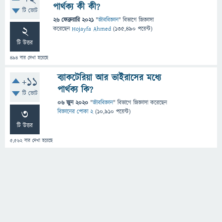
পার্থক্য কী কী?
টি ভোট
26 ফেব্রুয়ারি 2021
"
জীববিজ্ঞান
" বিভাগে
জিজ্ঞাসা
2
করেছেন
Hojayfa Ahmed
(
135,490
পয়েন্ট)
টি উত্তর
494
বার দেখা হয়েছে
ব্যাকটেরিয়া আর ভাইরাসের মধ্যে
+11
পার্থক্য কি?
টি ভোট
06 জুন 2020
"
জীববিজ্ঞান
" বিভাগে
জিজ্ঞাসা
করেছেন
3
বিজ্ঞানের পোকা 2
(
10,910
পয়েন্ট)
টি উত্তর
5,562
বার দেখা হয়েছে