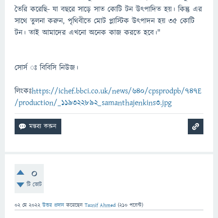
তৈরি করেছি- যা বছরে সাড়ে সাত কোটি টন উৎপাদিত হয়। কিন্তু এর
সাথে তুলনা করুন, পৃথিবীতে মোট প্লাস্টিক উৎপাদন হয় ৩৫ কোটি
টন। তাই আমাদের এখনো অনেক কাজ করতে হবে।"
সোর্স ঃ বিবিসি নিউজ।
লিংকঃ
https://ichef.bbci.co.uk/news/640/cpsprodpb/747E
/production/_119322892_samanthajenkins3.jpg
0
টি ভোট
02 মে 2022
উত্তর প্রদান
করেছেন
Tasnif Ahmed
(
210
পয়েন্ট)