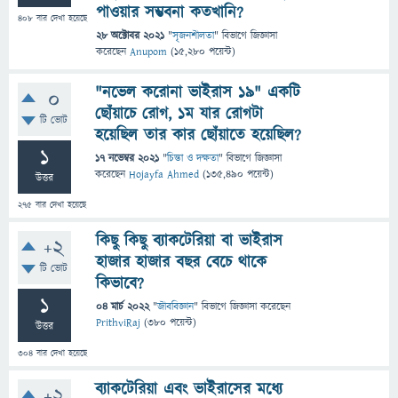
পাওয়ার সম্ভবনা কতখানি?
408
বার দেখা হয়েছে
28 অক্টোবর 2021
"
সৃজনশীলতা
" বিভাগে
জিজ্ঞাসা
করেছেন
Anupom
(
15,280
পয়েন্ট)
"নভেল করোনা ভাইরাস ১৯" একটি
0
ছোঁয়াচে রোগ, ১ম যার রোগটা
টি ভোট
হয়েছিল তার কার ছোঁয়াতে হয়েছিল?
1
17 নভেম্বর 2021
"
চিন্তা ও দক্ষতা
" বিভাগে
জিজ্ঞাসা
করেছেন
Hojayfa Ahmed
(
135,490
পয়েন্ট)
উত্তর
275
বার দেখা হয়েছে
কিছু কিছু ব্যাকটেরিয়া বা ভাইরাস
+2
হাজার হাজার বছর বেচে থাকে
টি ভোট
কিভাবে?
1
04 মার্চ 2022
"
জীববিজ্ঞান
" বিভাগে
জিজ্ঞাসা
করেছেন
PrithviRaj
(
380
পয়েন্ট)
উত্তর
304
বার দেখা হয়েছে
ব্যাকটেরিয়া এবং ভাইরাসের মধ্যে
+2