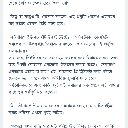
থেকে তৈরি বোতেলর চেয়ে দ্বিগুণ বেশি।
কিন্তু তা সত্ত্বেও মি. স্টেফান বলছেন, এই প্রযুক্তি থেকেও একসময়
স্বল্প দামের বোতল তৈরি সম্ভব হবে।
লাইপজিগ ইউনিভার্সিটি ইনস্টিটিউটের এ্যানালিটিকাল কেমিস্ট্রির
অধ্যাপক ড. উলফগ্যাং জিমারমান বলছেন, কারবিওসের এই প্রযুক্তি
সম্ভাবনাময়।
তার মতে, পিইটি বোতল এনজাইম ব্যবহার করে রিসাইকল করা সম্ভব,
তবে পিইটি বোতলের এনজাইম ঠেকানোর ক্ষমতা আছে। "সেকারণে
এনজাইম প্রয়োগের আগে এই বোতলকে প্রি-ট্রিটমেন্ট করে গলিয়ে
ফেলতে হবে। তাতে আবার অতিরিক্ত জ্বালানি খরচ হবে।
অর্থনৈতিকভাবে এবং কার্বন ফুটপ্রিন্ট কমানোর দিক থেকে এটা আমার
কাছে খুব অর্থপূর্ণ মনে হচ্ছে না।"
মি. স্টেফানও স্বীকার করেন যে এনজাইম ব্যবহার করে রিসাইক্লিং
করার পরিসর এখনো খুবই সীমিত।
"আমরা এখন পর্যন্ত মাত্র দুটি পলিয়েস্টার রিসাইকল করার প্রযুক্তি