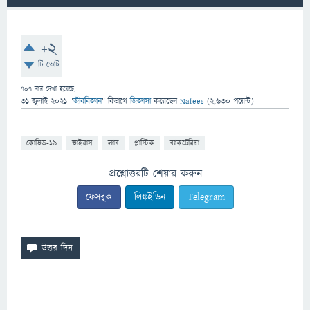
+2
টি ভোট
707
বার দেখা হয়েছে
31 জুলাই 2021
"
জীববিজ্ঞান
" বিভাগে
জিজ্ঞাসা
করেছেন
Nafees
(
2,630
পয়েন্ট)
কোভিড-১৯
ভাইরাস
ল্যাব
প্লাস্টিক
ব্যাকটেরিয়া
প্রশ্নোত্তরটি শেয়ার করুন
ফেসবুক
লিঙ্কইডিন
Telegram