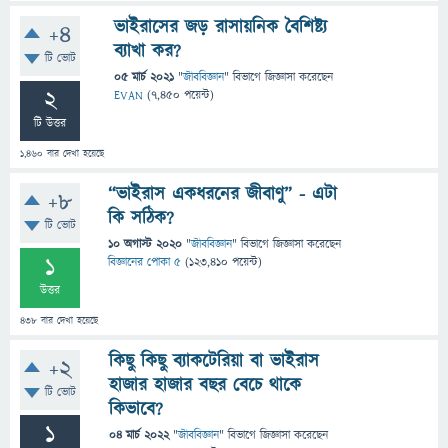
ভাইরাসের জড় রাসায়নিক বৈশিষ্ট্য
+4
ব্যাখা কর?
টি ভোট
05 মার্চ 2021
"
জীববিজ্ঞান
" বিভাগে
জিজ্ঞাসা
করেছেন
2
EVAN
(
7,450
পয়েন্ট)
টি উত্তর
1,460
বার দেখা হয়েছে
“ভাইরাস একধরনের জীবাণু” - এটা
+8
কি সঠিক?
টি ভোট
10 অগাস্ট 2020
"
জীববিজ্ঞান
" বিভাগে
জিজ্ঞাসা
করেছেন
1
বিজ্ঞানের পোকা ৫
(
123,410
পয়েন্ট)
উত্তর
438
বার দেখা হয়েছে
কিছু কিছু ব্যাকটেরিয়া বা ভাইরাস
+2
হাজার হাজার বছর বেচে থাকে
টি ভোট
কিভাবে?
1
04 মার্চ 2022
"
জীববিজ্ঞান
" বিভাগে
জিজ্ঞাসা
করেছেন