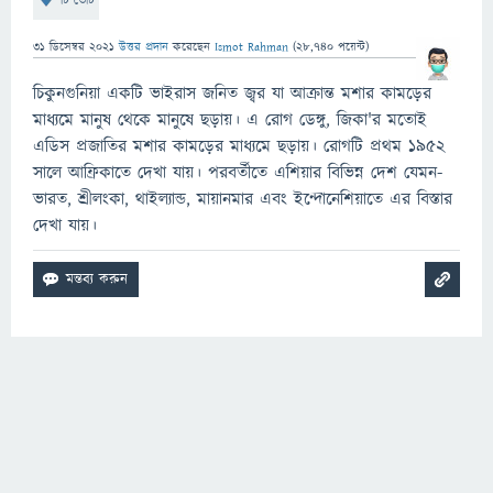
টি ভোট
31 ডিসেম্বর 2021
উত্তর প্রদান
করেছেন
Ismot Rahman
(
28,740
পয়েন্ট)
চিকুনগুনিয়া একটি ভাইরাস জনিত জ্বর যা আক্রান্ত মশার কামড়ের
মাধ্যমে মানুষ থেকে মানুষে ছড়ায়। এ রোগ ডেঙ্গু, জিকা'র মতোই
এডিস প্রজাতির মশার কামড়ের মাধ্যমে ছড়ায়। রোগটি প্রথম ১৯৫২
সালে আফ্রিকাতে দেখা যায়। পরবর্তীতে এশিয়ার বিভিন্ন দেশ যেমন-
ভারত, শ্রীলংকা, থাইল্যান্ড, মায়ানমার এবং ইন্দোনেশিয়াতে এর বিস্তার
দেখা যায়।