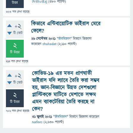
PrithviRaj
(
380
পয়েন্ট)
উত্তর
303
বার দেখা হয়েছে
কিভাবে এন্টিবায়োটিক ভাইরাস মেরে
+2
ফেলে?
টি ভোট
26 সেপ্টেম্বর 2021
"
জীববিজ্ঞান
" বিভাগে
জিজ্ঞাসা
2
করেছেন
shahadat
(
2,110
পয়েন্ট)
টি উত্তর
414
বার দেখা হয়েছে
কোভিড-১৯ এর মতন প্রাণঘাতী
+2
ভাইরাস যদি ল্যাবে তৈরি করা সম্ভব
টি ভোট
হয়, জ্ঞান-বিজ্ঞানে উন্নত দেশগুলো
2
প্লাস্টিককে মাটিতে মেশাতে সক্ষম
এমন ব্যাকটেরিয়া তৈরি করছে না
টি উত্তর
কেন?
706
বার দেখা হয়েছে
31 জুলাই 2021
"
জীববিজ্ঞান
" বিভাগে
জিজ্ঞাসা
করেছেন
Nafees
(
2,630
পয়েন্ট)