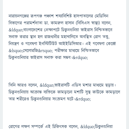
নারায়নগঞ্জের রূপগঞ্জ পঞ্চাশ শয্যাবিশিষ্ট হাসপাতালের মেডিসিন
বিভাগের পরামর্শদাতা ডা. কামরুল হাসান (বিসিএস স্বাস্থ্য) বলেন,
&ldquo;বাংলাদেশের প্রেক্ষাপটে চিকুনগুনিয়া ভাইরাস নিশ্চিতভাবে
সনাক্ত করার স্থান হল রাজধানীর মহাখালিতে অবস্থিত রোগ তত্ত্ব,
নিয়ন্ত্রণ ও গবেষণা ইনস্টিটিউট আইইডিসিআর। এই গবেষণা কেন্দ্রে
&lsquo;সেলোরজি&rsquo; পরীক্ষার মাধ্যমে নিশ্চিতভাবে
চিকুনগুনিয়ার ভাইরাস সনাক্ত করা সম্ভব।&rdquo;
তিনি আরও বলেন, &ldquo;ভাইরাসটি এডিস মশার মাধ্যমে ছড়ায়।
চিকুনগুনিয়ায় আক্রান্ত ব্যক্তিকে কামড়ানো মশাটি সুস্থ কাউকে কামড়ালে
তার শরীরেও চিকুনগুনিয়ার সংক্রমণ ঘটে।&rdquo;
রোগের লক্ষণ সম্পর্কে এই চিকিৎসক বলেন, &ldquo;চিকুনগুনিয়া