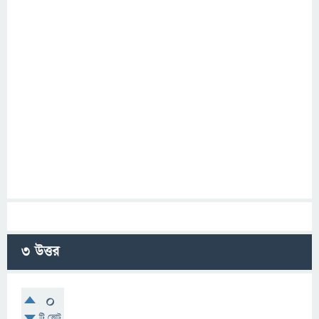
3
উত্তর
0
টি ভোট