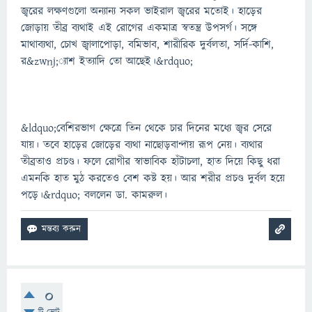
জ্বরের লক্ষণগুলো অন্যান্য সকল ভাইরাল জ্বরের মতোই। হাড়ের
জোড়ায় তীব্র ব্যথাই এই রোগের একমাত্র স্বতন্ত্র উপসর্গ। সঙ্গে
মাথাব্যথা, চোখ জ্বালাপোড়া, বমিভাব, শারীরিক দুর্বলতা, সর্দি-কাশি,
র&zwnj;্যাশ ইত্যাদি তো আছেই।&rdquo;
&ldquo;বেশিরভাগ ক্ষেত্রে তিন থেকে চার দিনের মধ্যে জ্বর সেরে
যায়। তবে হাড়ের জোড়ের ব্যথা নাছোড়বান্দায় রূপ নেয়। ব্যথার
তীব্রতাও প্রচণ্ড। ফলে রোগীর স্বাভাবিক হাঁটাচলা, হাত দিয়ে কিছু ধরা
এমনকি হাত মুঠ করতেও বেশ কষ্ট হয়। আর শরীর প্রচণ্ড দুর্বল হয়ে
পড়ে।&rdquo; বললেন ডা. কামরুল।
0